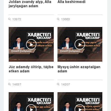
Joldan zııandy alyp, Alla
Alla keshirmeıdi
jarylqaǵan adam
13972
13663
Júz adamdy óltirip, táýbe
Mysyq úshin azaptalǵan
etken adam
adam
14637
14207