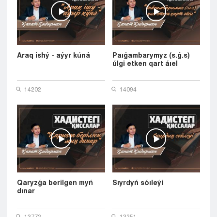
Araq ishý - aýyr kúná
Paıǵambarymyz (s.ǵ.s)
úlgi etken qart áıel
14202
14094
Qaryzǵa berilgen myń
Sıyrdyń sóıleýi
dınar
13772
13251