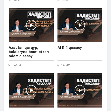
Azaptan qorqyp,
Ál Kıfl qıssasy
balalaryna ósıet etken
adam qıssasy
14134
14842