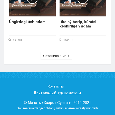
Úńgirdegi úsh adam
Itke sý berip, kúnási
keshirilgen adam
14093
15290
Страница 1 из 1
Контакты
Виртуальный тур по мечети
© Мечеть «Хазрет Султан», 2012-2021
Saıt materıaldaryn qoldaný úshіn sіlteme kórsetý mіndettі.