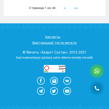
Страница 1 из 45
>
>>
Контакты
Виртуальный тур по мечети
© Мечеть «Хазрет Султан», 2012-2021
Saıt materıaldaryn qoldaný úshіn sіlteme kórsetý mіndettі.