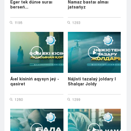
Eger tek dúnıe suraı
Namaz bastaı almaı
berseń...
jatsańyz
1198
1293
Áıel kisiniń aqysyn jeý -
Nájisti tazalaý joldary |
qasiret
Shalqar Joldy
1280
1299