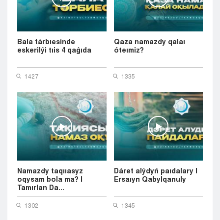
Bala tárbıesinde
Qaza namazdy qalaı
eskerilýi tıis 4 qaǵıda
óteımiz?
1427
1335
Namazdy taqııasyz
Dáret alýdyń paıdalary |
oqysam bola ma? |
Ersaıyn Qabylqanuly
Tamırlan Da...
1302
1345