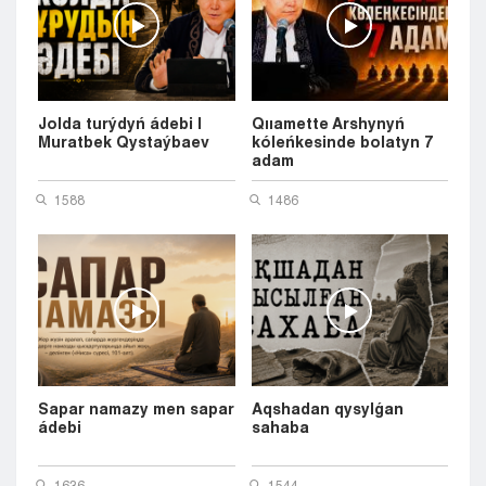
Jolda turýdyń ádebi |
Qııamette Arshynyń
Muratbek Qystaýbaev
kóleńkesinde bolatyn 7
adam
1588
1486
Sapar namazy men sapar
Aqshadan qysylǵan
ádebi
sahaba
1636
1544