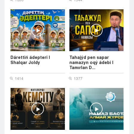
Dárettiń ádepteri |
Tahajýd pen sapar
Shalqar Joldy
namazyn oqý ádebi |
Tamırlan D...
1414
1377