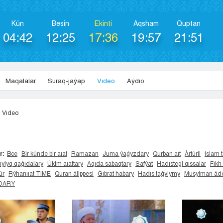
Kún
Besіn
Ekіntі
Aqsham
Quptan
04:42
12:25
17:36
19:57
21:51
Maqalalar
Suraq-jaýap
Vıdeo
Aýdıo
Vıdeo
r:
Все
Bir kúnde bir aıat
Ramazan
Juma ýaǵyzdary
Qurban aıt
Ártúrli
Islam t
ylyq qaǵıdalary
Úkim aıattary
Aqıda sabaqtary
Safýat
Hadıstegi qıssalar
Fıkh
úr
Rýhanııat TIME
Quran álippesi
Ǵıbrat habary
Hadıs taǵylymy
Musylman áde
IDARY