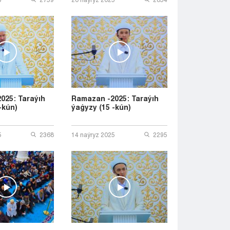
025: Taraýıh
Ramazan -2025: Taraýıh
-kún)
ýaǵyzy (15 -kún)
5
2368
14 naýryz 2025
2295