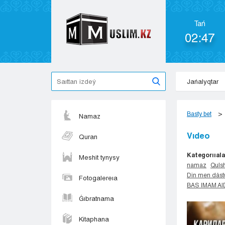
Tań
02:47
Jańalyqtar
Basty bet
Namaz
Vıdeo
Quran
Kategorııala
Meshit tynysy
namaz
Qulsh
Din men dást
Fotogalereıa
BAS IMAM A
Ǵıbratnama
Kitaphana