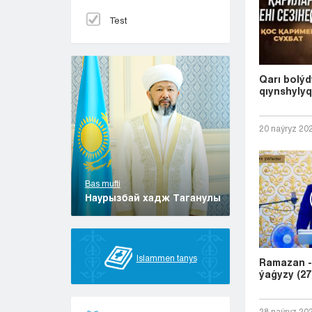
Test
Qarı bolý
qıynshylyq
20 naýryz 20
Bas mufti
Наурызбай хадж Таганулы
Islammen tanys
Ramazan -
ýaǵyzy (27
28 naýryz 20