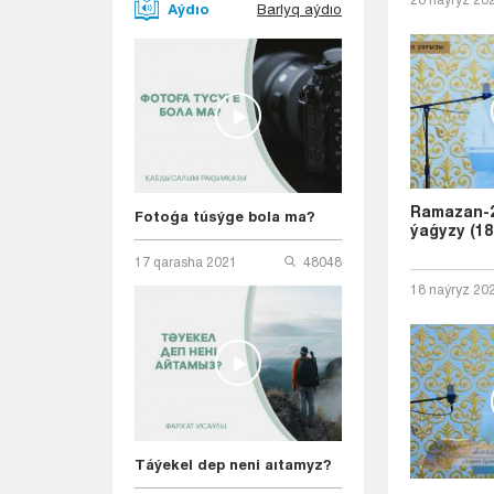
Aýdıo
Barlyq aýdıo
Ramazan-2
Fotoǵa túsýge bola ma?
ýaǵyzy (18
17 qarasha 2021
48048
18 naýryz 20
Táýekel dep neni aıtamyz?