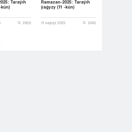
025: Taraýıh
Ramazan-2025: Taraýıh
-kún)
ýaǵyzy (11 -kún)
5
2620
11 naýryz 2025
2495