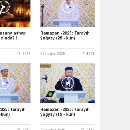
Taraz
Týrkestan
Ýralsk
Ýst-Kamenogorsk
Shymkent
azany ashyp
Ramazan -2025: Taraýıh
bolady? |
ýaǵyzy (28 - kún)
1773
29 naýryz 2025
1781
025: Taraýıh
Ramazan -2025: Taraýıh
-kún)
ýaǵyzy (19 - kún)
5
2759
20 naýryz 2025
2854