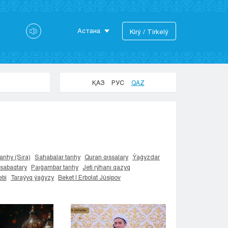
Астана
Kіrý / Tіrkelý
Astana
Almaty
Aktaý
ҚАЗ
РУС
QAZ
Aktobe
Atyraý
Jezkazgan
Karaganda
Kokshetaý
Kostanaı
arıhy (Sıra)
Sahabalar tarıhy
Quran qıssalary
Ýaǵyzdar
 sabaqtary
Paıǵambar tarıhy
Jeti rýhanı qazyq
Kyzylorda
bi
Taraýyq ýaǵyzy
Beket | Erbolat Júsipov
Pavlodar
Petropavlovsk
Semeı
Taldykorgan