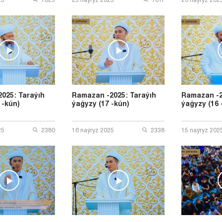
025: Taraýıh
Ramazan -2025: Taraýıh
Ramazan -2
 -kún)
ýaǵyzy (17 -kún)
ýaǵyzy (16 
25
2380
16 naýryz 2025
2338
15 naýryz 202