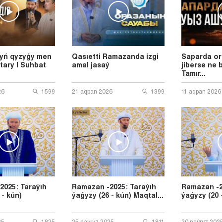
dyń qyzyǵy men
Qasıetti Ramazanda izgi
Saparda or
tary | Suhbat
amal jasaý
jiberse ne 
Tamır...
26
1599
21 aqpan 2026
1399
11 aqpan 2026
2025: Taraýıh
Ramazan -2025: Taraýıh
Ramazan -2
 - kún)
ýaǵyzy (26 - kún) Maqtal...
ýaǵyzy (20 
25
1825
25 naýryz 2025
1811
20 naýryz 202