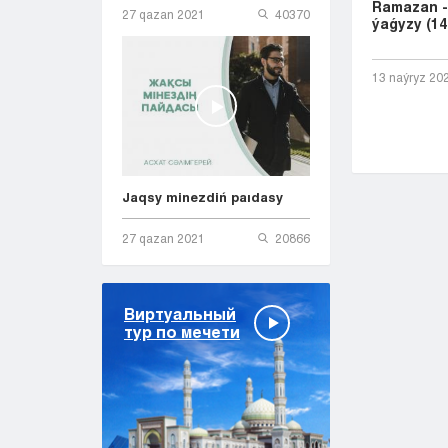
Ramazan -
27 qazan 2021
40370
ýaǵyzy (14
13 naýryz 20
Jaqsy minezdiń paıdasy
27 qazan 2021
20866
Виртуальный
тур по мечети