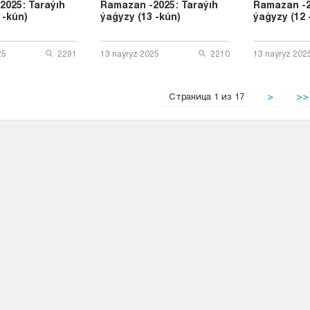
2025: Taraýıh
Ramazan -2025: Taraýıh
Ramazan -2
 -kún)
ýaǵyzy (13 -kún)
ýaǵyzy (12 
25
2291
13 naýryz 2025
2210
13 naýryz 202
Страница 1 из 17
>
>>