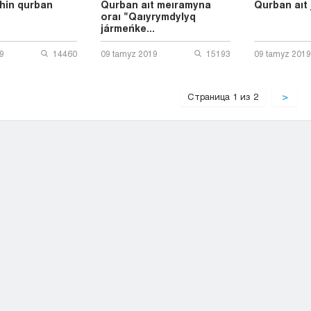
hin qurban
Qurban aıt meıramyna
Qurban aıt 
oraı "Qaıyrymdylyq
jármeńke...
9
14460
09 tamyz 2019
15193
09 tamyz 2019
Страница 1 из 2
>