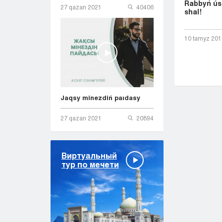
Rabbyń ús
27 qazan 2021
40406
shal!
10 tamyz 201
Jaqsy minezdiń paıdasy
27 qazan 2021
20894
Виртуальный
тур по мечети