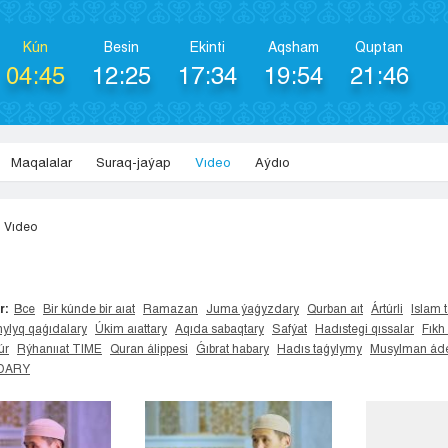
Kún
Besіn
Ekіntі
Aqsham
Quptan
04:45
12:25
17:34
19:54
21:46
Maqalalar
Suraq-jaýap
Vıdeo
Aýdıo
Vıdeo
r:
Все
Bir kúnde bir aıat
Ramazan
Juma ýaǵyzdary
Qurban aıt
Ártúrli
Islam t
ylyq qaǵıdalary
Úkim aıattary
Aqıda sabaqtary
Safýat
Hadıstegi qıssalar
Fıkh
úr
Rýhanııat TIME
Quran álippesi
Ǵıbrat habary
Hadıs taǵylymy
Musylman áde
IDARY