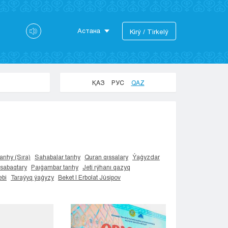
Астана
Kіrý / Tіrkelý
Astana
Almaty
Aktaý
ҚАЗ
РУС
QAZ
Aktobe
Atyraý
Jezkazgan
Karaganda
Kokshetaý
Kostanaı
arıhy (Sıra)
Sahabalar tarıhy
Quran qıssalary
Ýaǵyzdar
 sabaqtary
Paıǵambar tarıhy
Jeti rýhanı qazyq
Kyzylorda
bi
Taraýyq ýaǵyzy
Beket | Erbolat Júsipov
Pavlodar
Petropavlovsk
Semeı
Taldykorgan