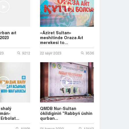
Taraz
Týrkestan
Ýralsk
Ýst-Kamenogorsk
Shymkent
rban aıt
«Áziret Sultan»
 2023
meshitinde Oraza Aıt
merekesi to...
23
9212
22 sáýіr 2023
9536
shalý
QMDB Nur-Sultan
 mán-
ókildiginiń "Rabbyń úshin
Erbolat...
qurban...
11909
01 tamyz 2020
13442