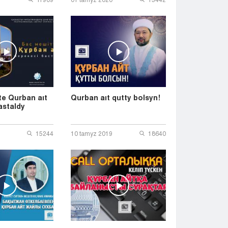
te Qurban aıt
Qurban aıt qutty bolsyn!
astaldy
15244
10 tamyz 2019
18640