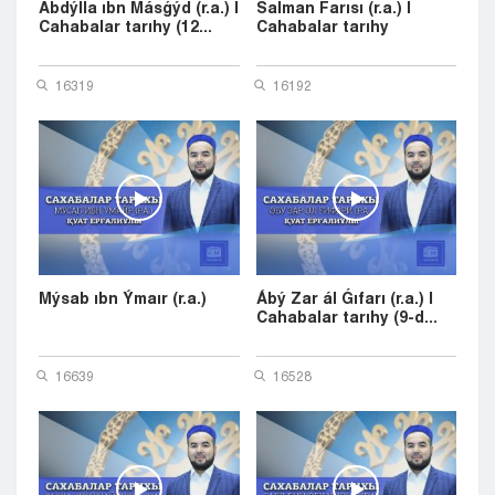
Abdýlla ıbn Másǵýd (r.a.) |
Salman Farısı (r.a.) |
Cahabalar tarıhy (12...
Cahabalar tarıhy
16319
16192
Mýsab ıbn Ýmaır (r.a.)
Ábý Zar ál Ǵıfarı (r.a.) |
Cahabalar tarıhy (9-d...
16639
16528