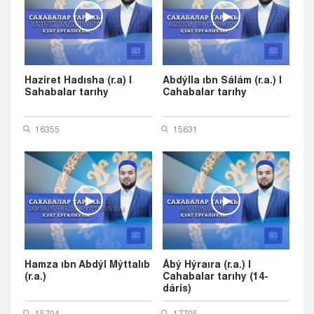
Haziret Hadısha (r.a) |
Abdýlla ıbn Sálám (r.a.) |
Sahabalar tarıhy
Cahabalar tarıhy
16355
15631
Hamza ıbn Abdýl Mýttalıb
Ábý Hýraıra (r.a.) |
(r.a.)
Cahabalar tarıhy (14-
dáris)
15794
17795