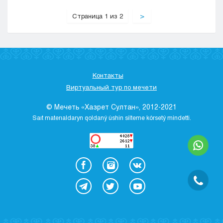
Страница 1 из 2
>
Контакты
Виртуальный тур по мечети
© Мечеть «Хазрет Султан», 2012-2021
Saıt materıaldaryn qoldaný úshіn sіlteme kórsetý mіndettі.