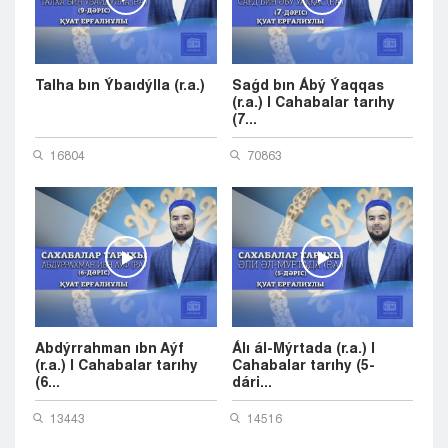
Talha bın Ýbaıdýlla (r.a.)
Saǵd bın Ábý Ýaqqas
(r.a.) | Cahabalar tarıhy
(7...
16804
70863
Abdýrrahman ıbn Aýf
Álı ál-Mýrtada (r.a.) |
(r.a.) | Cahabalar tarıhy
Cahabalar tarıhy (5-
(6...
dári...
13443
14516