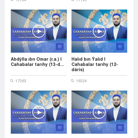
Abdýlla ıbn Omar (r.a.) |
Halıd bın Ýalıd |
Cahabalar tarıhy (13-d...
Cahabalar tarıhy (12-
dáris)
17263
16224