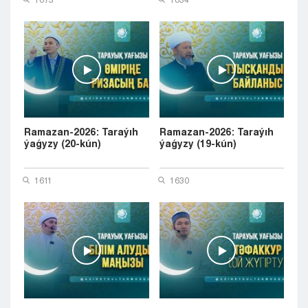
Ramazan-2026: Taraýıh
Ramazan-2026: Taraýıh
ýaǵyzy (20-kún)
ýaǵyzy (19-kún)
1611
1630