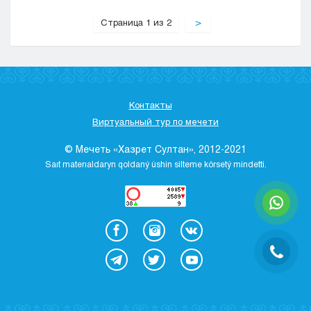
Страница 1 из 2
>
Контакты
Виртуальный тур по мечети
© Мечеть «Хазрет Султан», 2012-2021
Saıt materıaldaryn qoldaný úshіn sіlteme kórsetý mіndettі.