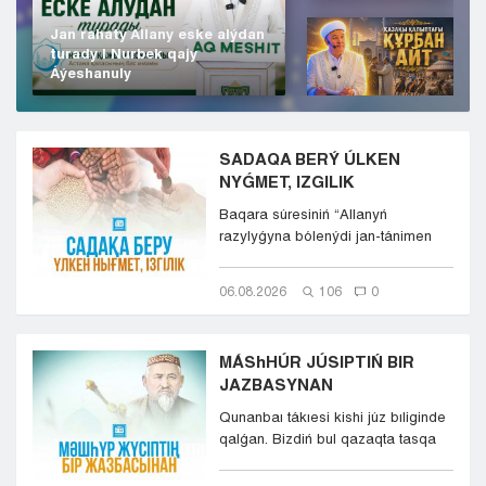
Jan rahaty Allany eske alýdan
turady | Nurbek qajy
Áýeshanuly
SADAQA BERÝ ÚLKEN
NYǴMET, IZGILIK
Baqara súresiniń “Allanyń
razylyǵyna bólenýdi jan-tánimen
qalap jáne kókirekterind...
06.08.2026
106
0
MÁShHÚR JÚSIPTIŃ BIR
JAZBASYNAN
Qunanbaı tákıesi kishi júz bıliginde
qalǵan. Bizdiń bul qazaqta tasqa
tańba basqandaı...