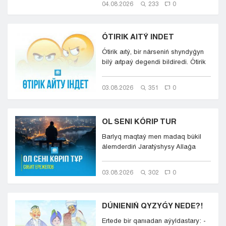
04.08.2026
233
0
ÓTIRIK AITÝ INDET
Ótirik aıtý, bir nárseniń shyndyǵyn
bilý aıtpaý degendi bildiredi. Ótirik
aıtý, mylqaýly...
03.08.2026
351
0
OL SENI KÓRIP TUR
Barlyq maqtaý men madaq búkil
álemderdiń Jaratýshysy Allaǵa
bolsyn. Onyń ıgiligi men sál...
03.08.2026
302
0
DÚNIENIŃ QYZYǴY NEDE?!
Ertede bir qarııadan aýyldastary: -