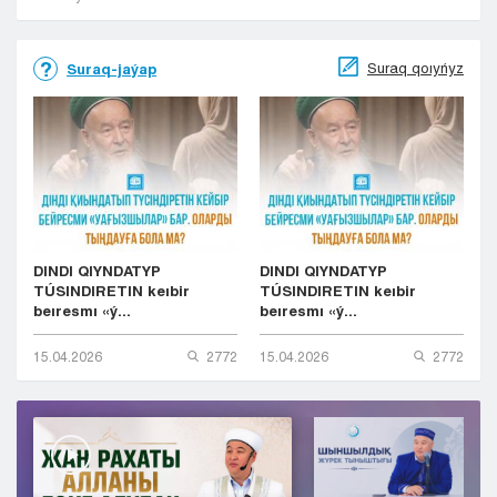
Suraq qoıyńyz
Suraq-jaýap
DINDI QIYNDATYP
DINDI QIYNDATYP
TÚSINDIRETIN keıbir
TÚSINDIRETIN keıbir
beıresmı «ý...
beıresmı «ý...
15.04.2026
2772
15.04.2026
2772