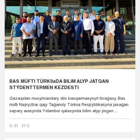
Kyzylorda
Pavlodar
Petropavlovsk
Semeı
Taldykorgan
Taraz
Týrkestan
Ýralsk
Ýst-Kamenogorsk
Shymkent
BAS MÚFTI TÚRKIIaDA BILIM ALYP JATQAN
STÝDENTTERMEN KEZDESTI
Qazaqstan musylmandary dinı basqarmasynyń tóraǵasy, Bas
múftı Naýryzbaı qajy Taǵanuly Túrkııa Respýblıkasyna jasaǵan
sapary aıasynda Ystambul qalasynda bilim alyp júrgen ...
61
0