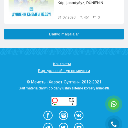
Kóp, jasadyńyz, DÚNIENIŃ
QYZYǴY NEDE?!- dep, sura...
31.07.2026
451
0
Barlyq maqalalar
Контакты
Виртуальный тур по мечети
© Мечеть «Хазрет Султан», 2012-2021
Saıt materıaldaryn qoldaný úshіn sіlteme kórsetý mіndettі.