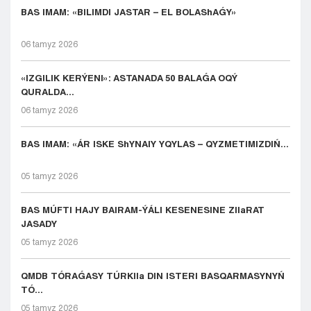
BAS IMAM: «BILIMDI JASTAR – EL BOLAShAǴY»
06 tamyz 2026
«IZGILIK KERÝENI»: ASTANADA 50 BALAǴA OQÝ
QURALDA...
06 tamyz 2026
BAS IMAM: «ÁR ISKE ShYNAIY YQYLAS – QYZMETIMIZDIŃ...
05 tamyz 2026
BAS MÚFTI HAJY BAIRAM-ÝÁLI KESENESINE ZIIaRAT
JASADY
05 tamyz 2026
QMDB TÓRAǴASY TÚRKIIa DIN ISTERI BASQARMASYNYŃ
TÓ...
05 tamyz 2026