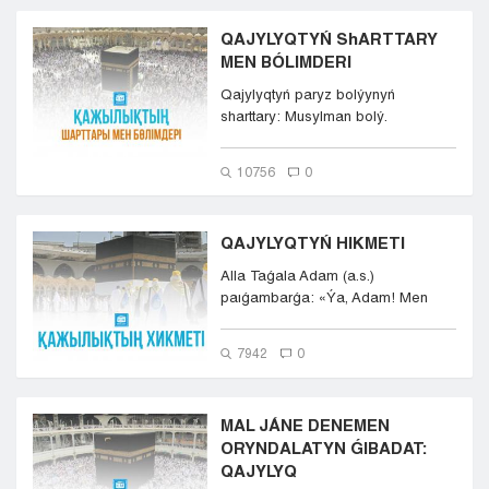
QAJYLYQTYŃ ShARTTARY
MEN BÓLIMDERI
Qajylyqtyń paryz bolýynyń
sharttary: Musylman bolý.
Qajylyqtyń paryz ekenin bilý.
Balıǵ...
10756
0
QAJYLYQTYŃ HIKMETI
Alla Taǵala Adam (a.s.)
paıǵambarǵa: «Ýa, Adam! Men
úshin jer betinde kóktegi ...
7942
0
MAL JÁNE DENEMEN
ORYNDALATYN ǴIBADAT:
QAJYLYQ