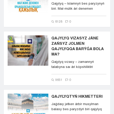
Qajylyq – Islamnyń bes paryzynyń
biri. Mal-múlik ári denemen
jasalatyn ǵıbadat. H...
8128
0
QAJYLYQ VIZASYZ JÁNE
ZAŃSYZ JOLMEN
QAJYLYQQA BARÝǴA BOLA
MA?
Qajylyq vızasy – zamannyń
talabyna saı ári kópshiliktiń
múddesi men qajettilikter...
9651
0
QAJYLYQTYŃ HIKMETTERI
Jaǵdaıy jetken árbir musylman
balasy bes paryzdyń biri qajylyq