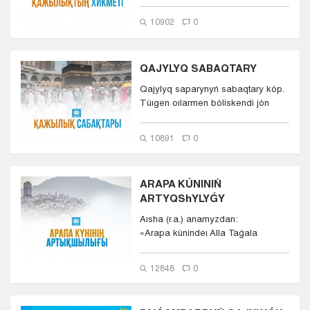
mindetin óteýge qulshyny...
10902
0
QAJYLYQ SABAQTARY
Qajylyq saparynyń sabaqtary kóp.
Túıgen oılarmen bóliskendi jón
kórdik. Qajylyqtyń ó...
10891
0
ARAPA KÚNINIŃ
ARTYQShYLYǴY
Aısha (r.a.) anamyzdan:
«Arapa kúnindeı Alla Taǵala
tozaqtan kóp pendelerdi ...
12848
0