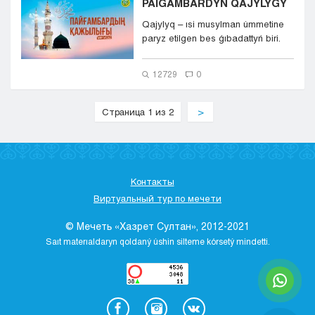
PAIǴAMBARDYŃ QAJYLYǴY
Qajylyq – ısi musylman úmmetine
paryz etilgen bes ǵıbadattyń biri.
Musylman balas...
12729
0
Страница 1 из 2
>
Контакты
Виртуальный тур по мечети
© Мечеть «Хазрет Султан», 2012-2021
Saıt materıaldaryn qoldaný úshіn sіlteme kórsetý mіndettі.