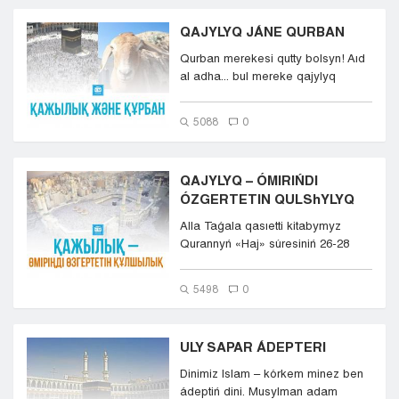
QAJYLYQ JÁNE QURBAN
Qurban merekesi qutty bolsyn! Aıd
al adha... bul mereke qajylyq
rásiminiń aıaqtalýyn...
5088
0
QAJYLYQ – ÓMIRIŃDI
ÓZGERTETIN QULShYLYQ
Alla Taǵala qasıetti kitabymyz
Qurannyń «Haj» súresiniń 26-28
aıattarynda b...
5498
0
ULY SAPAR ÁDEPTERI
Dinimiz Islam – kórkem minez ben
ádeptiń dini. Musylman adam