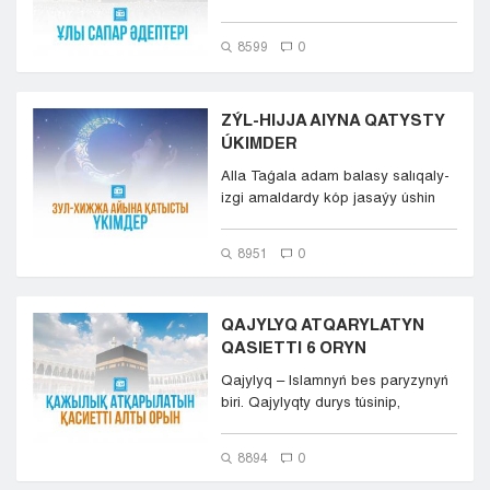
qulshylyq jasaǵanda,...
8599
0
ZÝL-HIJJA AIYNA QATYSTY
ÚKIMDER
Alla Taǵala adam balasy salıqaly-
izgi amaldardy kóp jasaýy úshin
keıbir túnderdi, kúnde...
8951
0
QAJYLYQ ATQARYLATYN
QASIETTI 6 ORYN
Qajylyq – Islamnyń bes paryzynyń
biri. Qajylyqty durys túsinip,
qulshylyqty ret-r...
8894
0