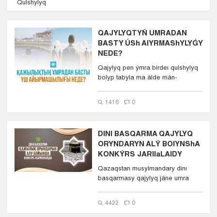
Qulshylyq
Kyzylorda
Pavlodar
QAJYLYQTYŃ UMRADAN
Petropavlovsk
BASTY ÚSh AIYRMAShYLYǴY
Semeı
NEDE?
Taldykorgan
Taraz
Qajylyq pen ýmra birdeı qulshylyq
bolyp tabyla ma álde mán-
Týrkestan
maǵynasy jaǵynan alyp qaraǵa...
Ýralsk
Ýst-Kamenogorsk
1416
0
Shymkent
DINI BASQARMA QAJYLYQ
ORYNDARYN ALÝ BOIYNShA
KONKÝRS JARIIaLAIDY
Qazaqstan musylmandary dinı
basqarmasy qajylyq jáne umra
salasynda qyzmet kórsetetin tá...
4422
0