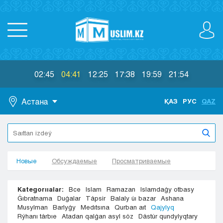
02:45
04:41
12:25
17:38
19:59
21:54
Астана
ҚАЗ
РУС
QAZ
Astana
Almaty
Aktaý
Новые
Aktobe
Обсуждаемые
Просматриваемые
Atyraý
Jezkazgan
Kategorııalar:
Все
Islam
Ramazan
Islamdaǵy otbasy
Karaganda
Ǵıbratnama
Duǵalar
Tápsir
Balaly úı bazar
Ashana
Musylman
Barlyǵy
Medıtsına
Qurban aıt
Qajylyq
Kokshetaý
Rýhanı tárbıe
Atadan qalǵan asyl sóz
Dástúr qundylyqtary
Kostanaı