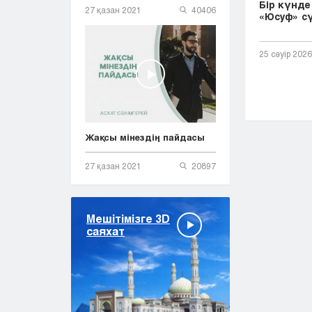
Бір күнде 
27 қазан 2021
40406
«Юсуф» сү
25 сәуір 2026
Жақсы мінездің пайдасы
27 қазан 2021
20897
Мешітімізге 3D
саяхат