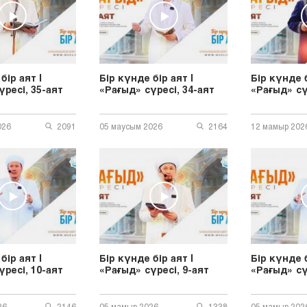
бір аят |
Бір күнде бір аят |
Бір күнде б
үресі, 35-аят
«Рағыд» сүресі, 34-аят
«Рағыд» сү
026
2091
05 маусым 2026
2164
12 мамыр 202
бір аят |
Бір күнде бір аят |
Бір күнде б
үресі, 10-аят
«Рағыд» сүресі, 9-аят
«Рағыд» сү
26
2146
05 мамыр 2026
1338
05 мамыр 202