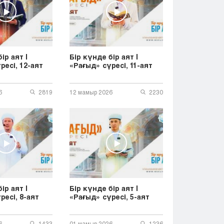
Тараз
Туркестан
Уральск
Усть-Каменогорск
Шымкент
ір аят |
Бір күнде бір аят |
ресі, 12-аят
«Рағыд» сүресі, 11-аят
6
2819
12 мамыр 2026
2230
ір аят |
Бір күнде бір аят |
ресі, 8-аят
«Рағыд» сүресі, 5-аят
6
1433
01 мамыр 2026
1236