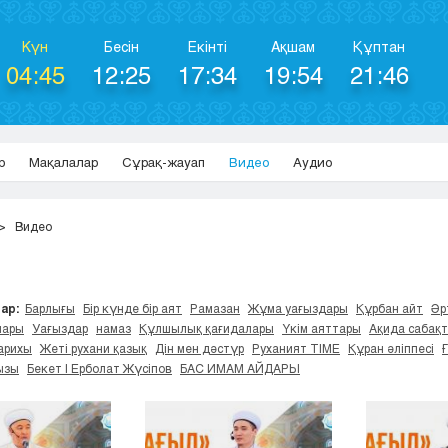
Күн
Бесін
Екінті
Ақшам
Құптан
04:45
12:25
17:34
19:54
21:46
р
Мақалалар
Сұрақ-жауап
Видео
Аудио
Видео
ар:
Барлығы
Бір күнде бір аят
Рамазан
Жұма уағыздары
Құрбан айт
Әр
лары
Уағыздар
намаз
Құлшылық қағидалары
Үкім аяттары
Ақида сабақ
арихы
Жеті рухани қазық
Дін мен дәстүр
Руханият TIME
Құран әліппесі
ызы
Бекет | Ерболат Жүсіпов
БАС ИМАМ АЙДАРЫ