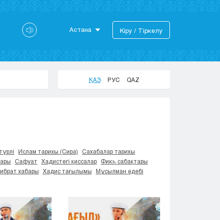
Астана
Кіру / Тіркелу
Астана
Алматы
Актау
ҚАЗ
РУС
QAZ
Актобе
Атырау
Жезказган
Караганда
Кокшетау
Костанай
түрлі
Ислам тарихы (Сира)
Сахабалар тарихы
тары
Сафуат
Хадистегі қиссалар
Фикһ сабақтары
Кызылорда
Ғибрат хабары
Хадис тағылымы
Мұсылман әдебі
Павлодар
Петропавловск
Семей
Талдыкорган