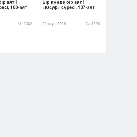
ір аят |
Бір күнде бір аят |
есі, 108-аят
«Юсуф» сүресі, 107-аят
2002
22 сәуір 2026
2206