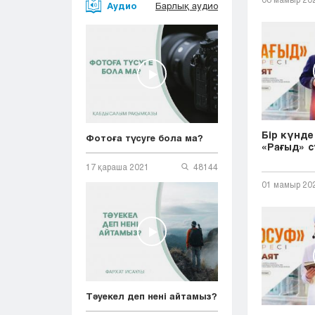
Аудио
Барлық аудио
Бір күнде 
Фотоға түсуге бола ма?
«Рағыд» с
17 қараша 2021
48144
01 мамыр 20
Тәуекел деп нені айтамыз?