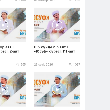
ір аят |
Бір күнде бір аят |
ресі, 2-аят
«Юсуф» сүресі, 111-аят
965
29 сәуір 2026
1027