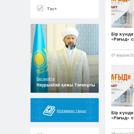
Тест
Бір күнде 
«Рағыд» с
07 маусым 2
Бас муфти
Наурызбай қажы Тағанұлы
Исламмен таныс
Бір күнде 
«Рағыд» с
08 мамыр 20