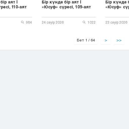
бір аят |
Бір күнде бір аят |
Бір күнде б
ресі, 110-аят
«Юсуф» сүресі, 109-аят
«Юсуф» сүр
984
24 сәуір 2026
1022
23 сәуір 2026
Бет 1 / 64
>
>>