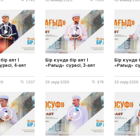
бір аят |
Бір күнде бір аят |
Бір күнде б
үресі, 4-аят
«Рағыд» сүресі, 3-аят
«Рағыд» сү
26
1207
29 сәуір 2026
979
29 сәуір 2026