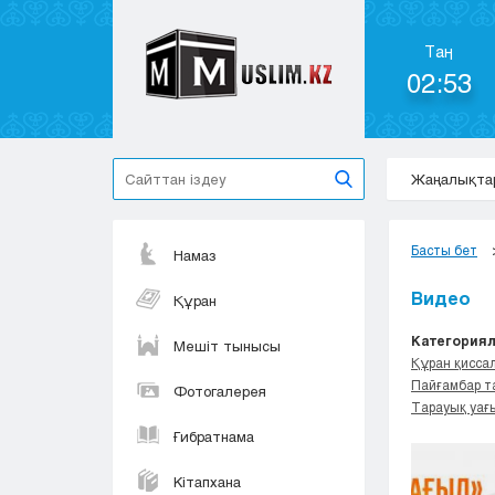
Таң
02:53
Жаңалықта
Басты бет
Намаз
Видео
Құран
Категориял
Мешіт тынысы
Құран қисса
Пайғамбар т
Фотогалерея
Тарауық уағ
Ғибратнама
Кітапхана