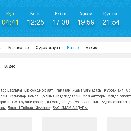
Күн
Бесін
Екінті
Ақшам
Құптан
04:41
12:25
17:38
19:59
21:54
р
Мақалалар
Сұрақ-жауап
Видео
Аудио
Видео
ар:
Барлығы
Бір күнде бір аят
Рамазан
Жұма уағыздары
Құрбан айт
Әр
лары
Уағыздар
намаз
Құлшылық қағидалары
Үкім аяттары
Ақида сабақ
арихы
Жеті рухани қазық
Дін мен дәстүр
Руханият TIME
Құран әліппесі
ызы
Бекет | Ерболат Жүсіпов
БАС ИМАМ АЙДАРЫ