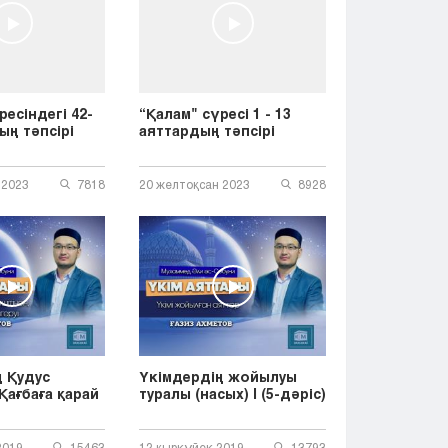
Тараз
Туркестан
Уральск
Усть-Каменогорск
Шымкент
ресіндегі 42-
“Қалам" сүресі 1 - 13
ың тәпсірі
аяттардың тәпсірі
 2023
7818
20 желтоқсан 2023
8928
 Қудус
Үкімдердің жойылуы
 Қағбаға қарай
туралы (насых) | (5-дәріс)
2019
15463
12 қыркүйек 2019
13793