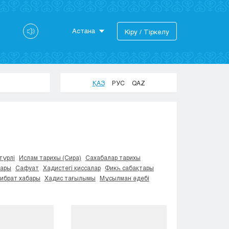
Астана
Кіру / Тіркелу
Астана
Алматы
Актау
ҚАЗ
РУС
QAZ
Актобе
Атырау
Жезказган
Караганда
Кокшетау
Костанай
түрлі
Ислам тарихы (Сира)
Сахабалар тарихы
тары
Сафуат
Хадистегі қиссалар
Фикһ сабақтары
Кызылорда
Ғибрат хабары
Хадис тағылымы
Мұсылман әдебі
Павлодар
Петропавловск
Семей
Талдыкорган