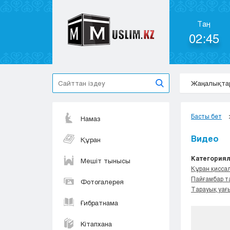
Таң
02:45
Жаңалықта
Басты бет
Намаз
Видео
Құран
Категориял
Мешіт тынысы
Құран қисса
Пайғамбар т
Фотогалерея
Тарауық уағ
Ғибратнама
Кітапхана