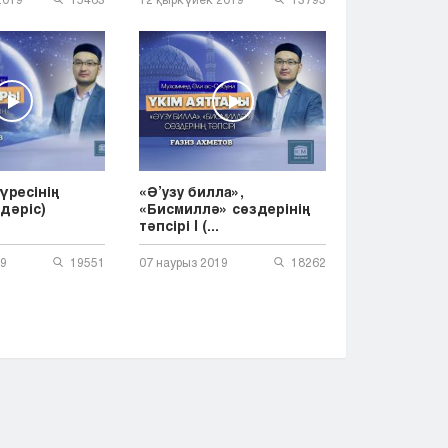
үресінің
«Ә’узу билла»,
-дәріс)
«Бисмиллә» сөздерінің
тәпсірі | (...
19
19551
07 наурыз 2019
18262