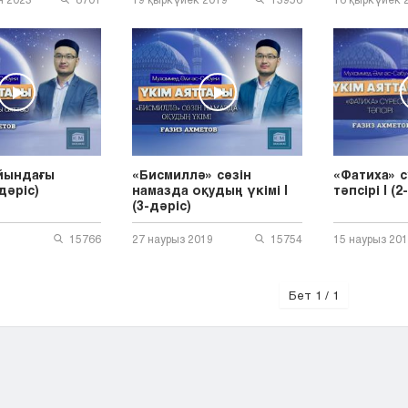
йындағы
«Бисмиллә» сөзін
«Фатиха» с
дәріс)
намазда оқудың үкімі |
тәпсірі | (2
(3-дәріс)
15766
27 наурыз 2019
15754
15 наурыз 20
Бет 1 / 1