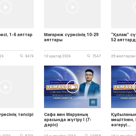
есі, 1-6 аяттар
Мағариж сүресінің 10-29
"Қалам" сү
аяттары
52 аяттард
24
9474
19 қаңтар 2024
7547
28 желтоқсан
ресінің тәпсірі
Сафа мен Маруаның
Құбыланың
арасында жүгіру | (7-
мешітінен,
дәріс)
өзгеруі...
н 2023
8701
19 қыркүйек 2019
13956
16 қыркүйек 