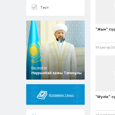
Тест
"Жын" сүр
30 қаңтар 20
Бас муфти
Наурызбай қажы Тағанұлы
Исламмен таныс
"Мүлік" сү
19 желтоқса