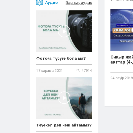
Аудио
Барлық аудио
Сиқыр жа
Фотоға түсуге бола ма?
аяттар (4-
17 қараша 2021
47914
24 сәуір 2019
Тәуекел деп нені айтамыз?