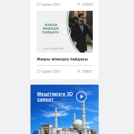
27 қазан 2021
40330
Жақсы мінездің пайдасы
27 қазан 2021
20821
Мешітімізге 3D
саяхат