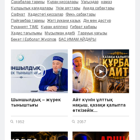
Сахабалар тарихы
Құран қиссалары
Уағыздар
намаз
Кызылорда
Құлшылық қағидалары
Үкім аяттары
Ақида сабақтары
Павлодар
Сафуат
Хадистегі қиссалар
Фикһ сабақтары
Пайғамбар тарихы
Жеті рухани қазық
Дін мен дәстүр
Петропавловск
Руханият TIME
Құран әліппесі
Ғибрат хабары
Семей
Хадис тағылымы
Мұсылман әдебі
Тарауық уағызы
Талдыкорган
Бекет | Ерболат Жүсіпов
БАС ИМАМ АЙДАРЫ
Тараз
Туркестан
Уральск
Усть-Каменогорск
Шымкент
Шыншылдық – жүрек
Айт күнін ұлттық
тыныштығы
нақыш, қазақи қалыпта
өткізейік...
1952
2057