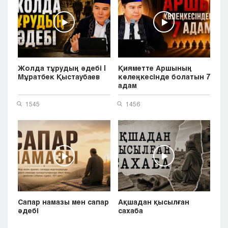
Жолда тұрудың әдебі |
Қияметте Аршының
Мұратбек Қыстаубаев
көлеңкесінде болатын 7
адам
1545
1456
Сапар намазы мен сапар
Ақшадан қысылған
әдебі
сахаба