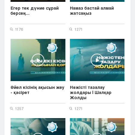
Егер тек дүние сұрай
Намаз бастай алмай
берсең...
жатсаңыз
1176
1271
Әйел кісінің ақысын жеу
Нәжісті тазалау
- қасірет
жолдары | Шалқар
Жолды
1257
1271