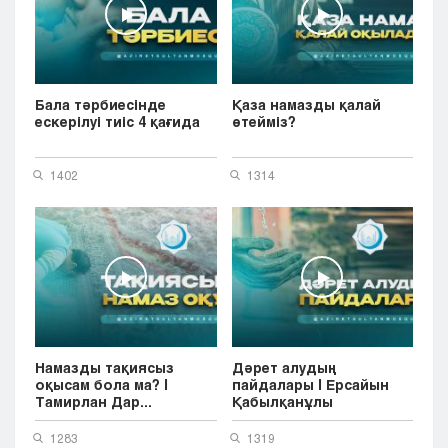
Бала тәрбиесінде
Қаза намазды қалай
ескерілуі тиіс 4 қағида
өтейміз?
1402
1314
Намазды тақиясыз
Дәрет алудың
оқысам бола ма? |
пайдалары | Ерсайын
Тамирлан Дар...
Қабылқанұлы
1283
1319