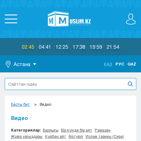
02:45
04:41
12:25
17:38
19:59
21:54
Астана
ҚАЗ
РУС
QAZ
Астана
Алматы
Актау
Актобе
Басты бет
Видео
Атырау
Жезказган
Видео
Караганда
Категориялар:
Барлығы
Бір күнде бір аят
Рамазан
Кокшетау
Жұма уағыздары
Құрбан айт
Әртүрлі
Ислам тарихы (Сира)
Костанай