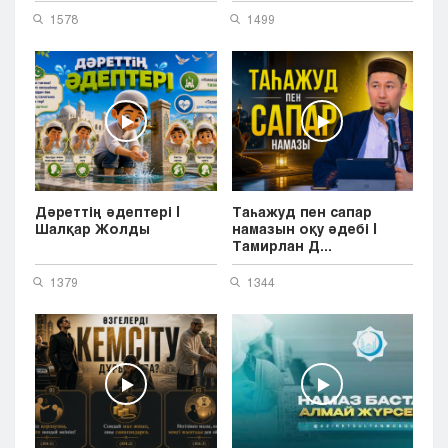
1578
1499
Дәреттің әдептері |
Таһажуд пен сапар
Шалқар Жолды
намазын оқу әдебі |
Тамирлан Д...
1379
1344