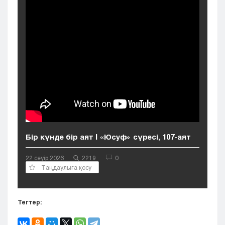
Кызылорда
Павлодар
Петропавловск
Семей
Талдыкорган
Тараз
Туркестан
Уральск
Усть-Каменогорск
Шымкент
Бір күнде бір аят | «Юсуф» сүресі, 107-аят
22 сәуір 2026
2219
0
Таңдаулыға қосу
Тегтер: