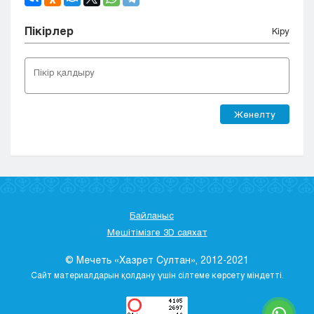
Пікірлер
Кіру
Жөнелту
Байланыс
Мешітімізге 3D саяхат
© Мечеть «Хазрет Султан», 2012-2021
Сайт материалдарын қолдану үшін сілтеме көрсету міндетті.