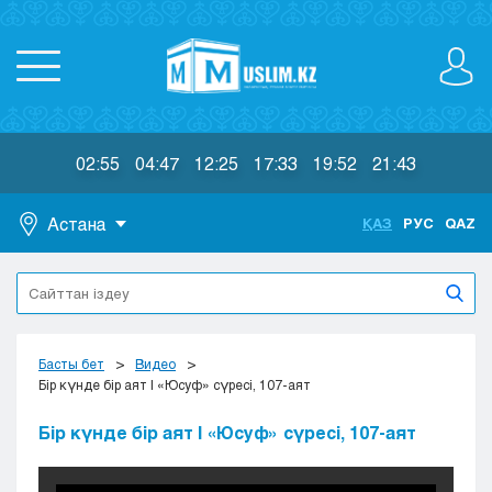
02:55
04:47
12:25
17:33
19:52
21:43
Астана
ҚАЗ
РУС
QAZ
Астана
Алматы
Актау
Актобе
Басты бет
Видео
Атырау
Бір күнде бір аят | «Юсуф» сүресі, 107-аят
Жезказган
Бір күнде бір аят | «Юсуф» сүресі, 107-аят
Караганда
Кокшетау
Костанай