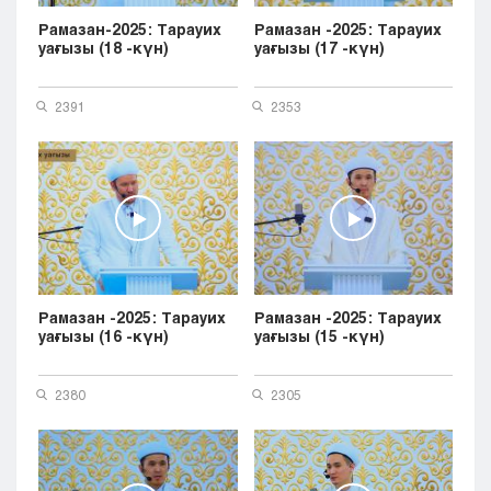
Рамазан-2025: Тарауих
Рамазан -2025: Тарауих
уағызы (18 -күн)
уағызы (17 -күн)
2391
2353
Рамазан -2025: Тарауих
Рамазан -2025: Тарауих
уағызы (16 -күн)
уағызы (15 -күн)
2380
2305