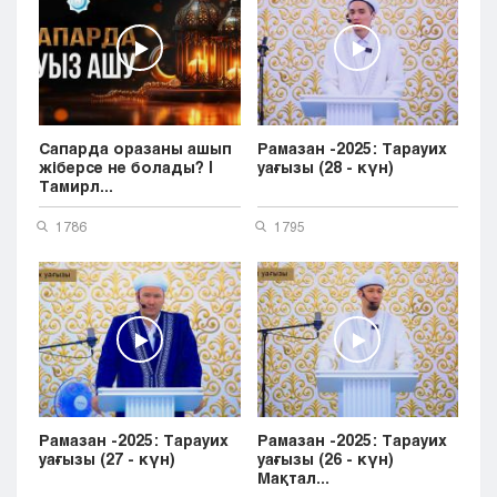
Сапарда оразаны ашып
Рамазан -2025: Тарауих
жіберсе не болады? |
уағызы (28 - күн)
Тамирл...
1786
1795
Рамазан -2025: Тарауих
Рамазан -2025: Тарауих
уағызы (27 - күн)
уағызы (26 - күн)
Мақтал...