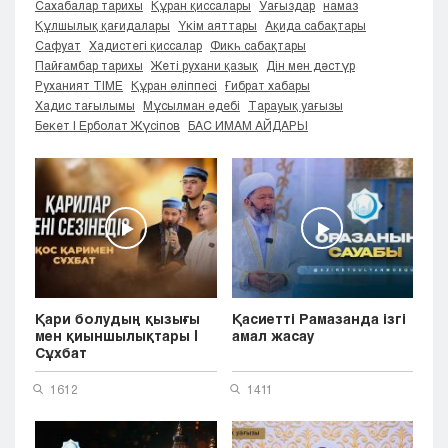
Сахабалар тарихы
Құран қиссалары
Уағыздар
намаз
Кызылорда
Құлшылық қағидалары
Үкім аяттары
Ақида сабақтары
Павлодар
Сафуат
Хадистегі қиссалар
Фикһ сабақтары
Пайғамбар тарихы
Жеті рухани қазық
Дін мен дәстүр
Петропавловск
Руханият TIME
Құран әліппесі
Ғибрат хабары
Семей
Хадис тағылымы
Мұсылман әдебі
Тарауық уағызы
Талдыкорган
Бекет | Ерболат Жүсіпов
БАС ИМАМ АЙДАРЫ
Тараз
Туркестан
Уральск
Усть-Каменогорск
Шымкент
Қари болудың қызығы
Қасиетті Рамазанда ізгі
мен қиыншылықтары |
амал жасау
Сұхбат
1612
1411