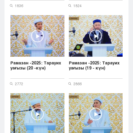
1836
1824
Рамазан -2025: Тарауих
Рамазан -2025: Тарауих
уағызы (20 -күн)
уағызы (19 - күн)
2772
2866