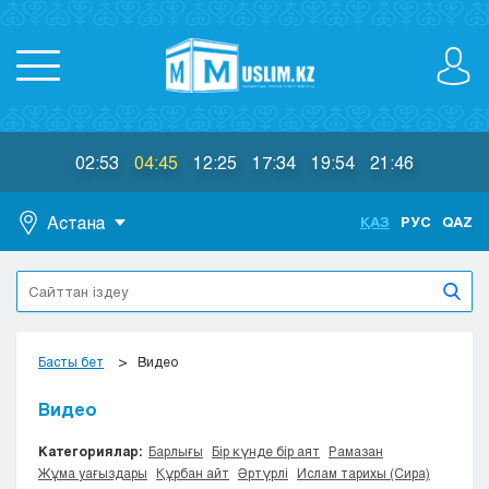
02:53
04:45
12:25
17:34
19:54
21:46
Астана
ҚАЗ
РУС
QAZ
Астана
Алматы
Актау
Актобе
Басты бет
Видео
Атырау
Жезказган
Видео
Караганда
Категориялар:
Барлығы
Бір күнде бір аят
Рамазан
Кокшетау
Жұма уағыздары
Құрбан айт
Әртүрлі
Ислам тарихы (Сира)
Костанай