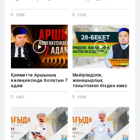
1588
2139
Қияметте Аршының
Мейірімділік,
көлеңкесінде болатын 7
жанашырлық
адам
танытпаған бізден емес
...
1487
1568