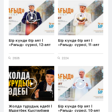
Бір күнде бір аят |
Бір күнде бір аят |
«Рағыд» сүресі, 12-аят
«Рағыд» сүресі, 11-аят
2808
2224
Жолда тұрудың әдебі |
Бір күнде бір аят |
Мұратбек Қыстаубаев
«Рағыд» сүресі, 10-аят