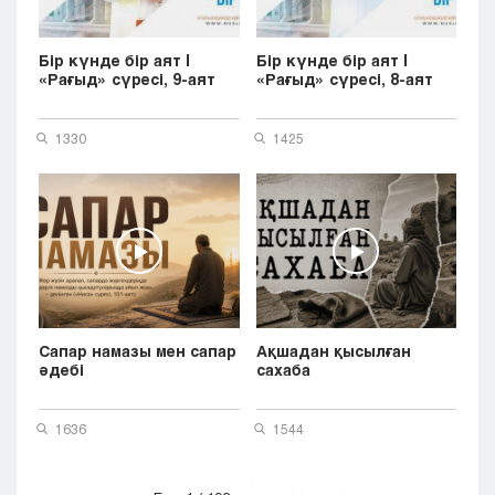
Бір күнде бір аят |
Бір күнде бір аят |
«Рағыд» сүресі, 9-аят
«Рағыд» сүресі, 8-аят
1330
1425
Сапар намазы мен сапар
Ақшадан қысылған
әдебі
сахаба
1636
1544