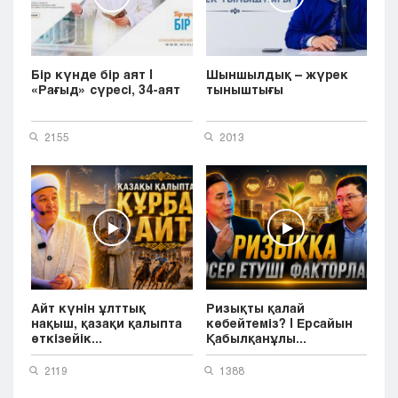
Бір күнде бір аят |
Шыншылдық – жүрек
«Рағыд» сүресі, 34-аят
тыныштығы
2155
2013
Айт күнін ұлттық
Ризықты қалай
нақыш, қазақи қалыпта
көбейтеміз? | Ерсайын
өткізейік...
Қабылқанұлы...
2119
1388