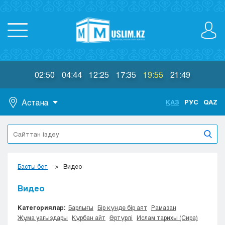
02:50
04:44
12:25
17:35
19:55
21:49
Астана
ҚАЗ
РУС
QAZ
Астана
Алматы
Актау
Актобе
Басты бет
Видео
Атырау
Жезказган
Видео
Караганда
Категориялар:
Барлығы
Бір күнде бір аят
Рамазан
Кокшетау
Жұма уағыздары
Құрбан айт
Әртүрлі
Ислам тарихы (Сира)
Костанай