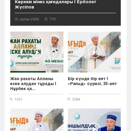
Көркем мінез қағидалары | Ерболат
Жүсіпов
01 ақпан 2026
770
Жан рахаты Алланы
Бір күнде бір аят |
еске алудан тұрады |
«Рағыд» сүресі, 35-аят
Нұрбек қа...
1551
2084