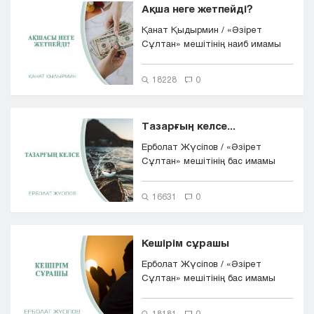
Ақша неге жетпейді?
Қанат Қыдырмин / «Әзірет
Сұлтан» мешітінің наиб имамы
18228
0
Тазарғың келсе...
Ерболат Жүсіпов / «Әзірет
Сұлтан» мешітінің бас имамы
16631
0
Кешірім сұрашы
Ерболат Жүсіпов / «Әзірет
Сұлтан» мешітінің бас имамы
18181
0