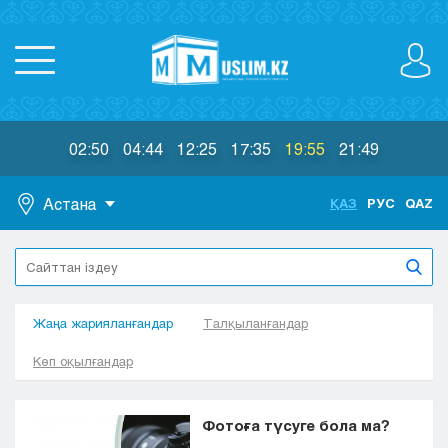
02:50
04:44
12:25
17:35
19:55
21:49
Астана
ҚАЗ
РУС
QAZ
Астана
Алматы
Актау
Жаңа жарияланғандар
Актобе
Талқыланғандар
Атырау
Көп оқылғандар
Жезказган
Караганда
Кокшетау
Фотоға түсуге бола ма?
Костанай