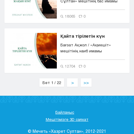
Сұлтан» мешітінің бас имамы
18065
0
Қайта тірілетін күн
Бағзат Ақжол / «Ақмешіт»
мешітінің наиб имамы
12704
0
Бет 1 / 22
>
>>
Байланыс
Мешітімізге 3D саяхат
© Мечеть «Хазрет Султан», 2012-2021