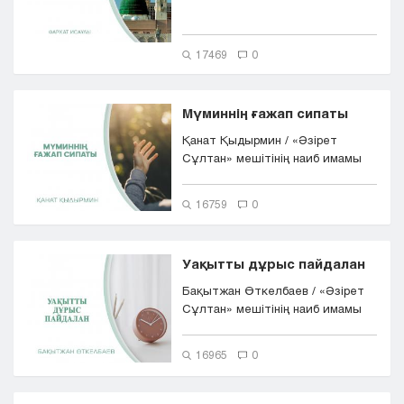
17469
0
Мүминнің ғажап сипаты
Қанат Қыдырмин / «Әзірет
Сұлтан» мешітінің наиб имамы
16759
0
Уақытты дұрыс пайдалан
Бақытжан Өткелбаев / «Әзірет
Сұлтан» мешітінің наиб имамы
16965
0