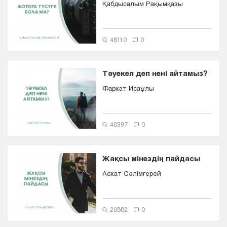
Қабдысалым Рақымқазы
Кызылорда
Павлодар
Петропавловск
48110
0
Семей
Талдыкорган
Тараз
Тәуекел деп нені айтамыз?
Туркестан
Фархат Исаұлы
Уральск
Усть-Каменогорск
Шымкент
40397
0
Жақсы мінездің пайдасы
Асхат Сәлімгерей
20882
0