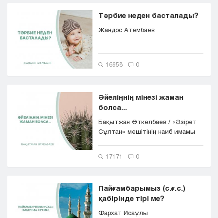
Тәрбие неден басталады?
Жандос Атембаев
16958
0
Әйеліңнің мінезі жаман
болса...
Бақытжан Өткелбаев / «Әзірет
Сұлтан» мешітінің наиб имамы
17171
0
Пайғамбарымыз (с.ғ.с.)
қабірінде тірі ме?
Фархат Исаұлы