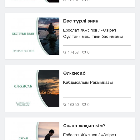
Бес түрлі зиян
Ерболат Жүсіпов / «Әзірет
Сұлтан» мешітінің бас имамы
17483
0
Әл-хисаб
Қабдысалым Рақымқазы
16380
0
Саған жақын кім?
Ерболат Жүсіпов / «Әзірет