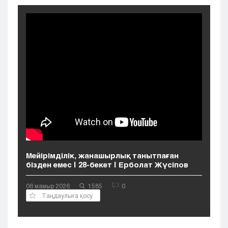
Кызылорда
Павлодар
Петропавловск
Семей
Талдыкорган
Тараз
Туркестан
Уральск
Усть-Каменогорск
Шымкент
Мейірімділік, жанашырлық танытпаған
бізден емес | 28-бекет | Ерболат Жүсіпов
06 мамыр 2026
1585
0
Таңдаулыға қосу