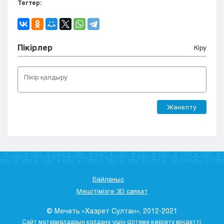
Тегтер:
Пікірлер
Кіру
Жөнелту
Байланыс
Мешітімізге 3D саяхат
© Мечеть «Хазрет Султан», 2012-2021
Сайт материалдарын қолдану үшін сілтеме көрсету міндетті.