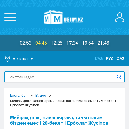
02:53
04:45
12:25
17:34
19:54
21:46
Астана
ҚАЗ
РУС
QAZ
Астана
Алматы
Актау
Актобе
Басты бет
Видео
Атырау
Мейірімділік, жанашырлық танытпаған бізден емес | 28-бекет |
Ерболат Жүсіпов
Жезказган
Караганда
Мейірімділік, жанашырлық танытпаған
Кокшетау
бізден емес | 28-бекет | Ерболат Жүсіпов
Костанай