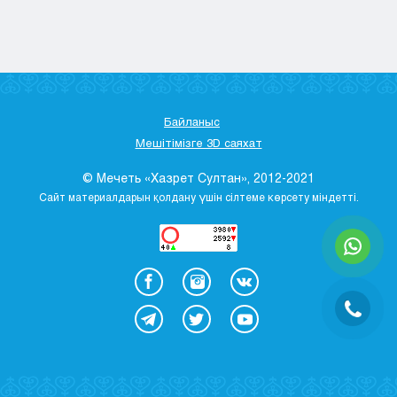
Кызылорда
Павлодар
Петропавловск
Семей
Талдыкорган
Байланыс
Тараз
Мешітімізге 3D саяхат
Туркестан
Уральск
© Мечеть «Хазрет Султан», 2012-2021
Усть-Каменогорск
Сайт материалдарын қолдану үшін сілтеме көрсету міндетті.
Шымкент