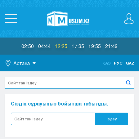
02:50
04:44
12:25
17:35
19:55
21:49
Астана
ҚАЗ
РУС
QAZ
Астана
Алматы
Актау
Актобе
Сіздің сұрауыңыз бойынша табылды:
Атырау
Жезказган
Іздеу
Караганда
Кокшетау
Костанай