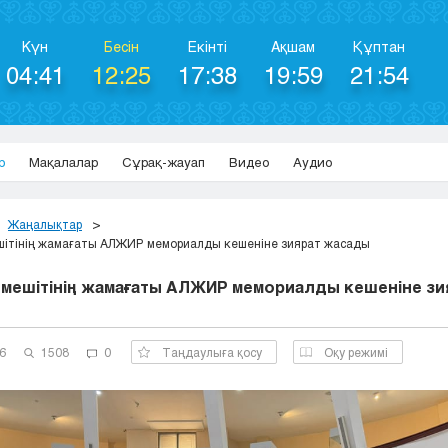
Күн
Бесін
Екінті
Ақшам
Құптан
04:41
12:25
17:38
19:59
21:54
р
Мақалалар
Сұрақ-жауап
Видео
Аудио
Жаңалықтар
шітінің жамағаты АЛЖИР мемориалды кешеніне зиярат жасады
 мешітінің жамағаты АЛЖИР мемориалды кешеніне зи
6
1508
0
Таңдаулыға қосу
Оқу режимі