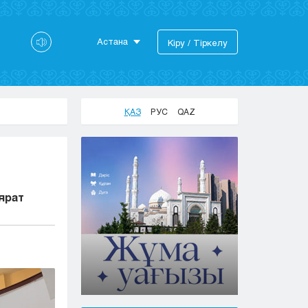
Астана
Кіру / Тіркелу
Астана
Алматы
Актау
ҚАЗ
РУС
QAZ
Актобе
Атырау
Жезказган
Караганда
Кокшетау
ярат
Костанай
Кызылорда
Павлодар
Петропавловск
Семей
Талдыкорган