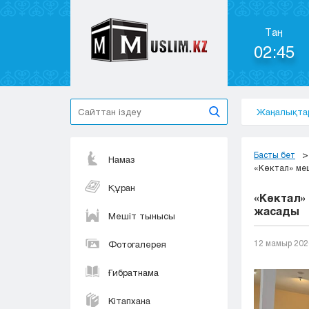
Таң
02:45
Жаңалықта
Басты бет
Намаз
«Көктал» ме
Құран
«Көктал»
жасады
Мешіт тынысы
12 мамыр 202
Фотогалерея
Ғибратнама
Кітапхана