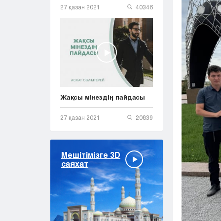
27 қазан 2021
40346
Жақсы мінездің пайдасы
27 қазан 2021
20839
Мешітімізге 3D
саяхат