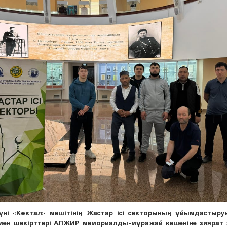
үні «Көктал» мешітінің Жастар ісі секторының ұйымдастыру
ен шәкірттері АЛЖИР мемориалды-мұражай кешеніне зиярат ж