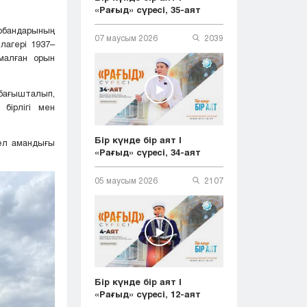
«Рағыд» сүресі, 35-аят
бандарының
07 маусым 2026
2039
агері 1937–
малған орын
бағышталып,
бірлігі мен
Бір күнде бір аят |
ел амандығы
«Рағыд» сүресі, 34-аят
05 маусым 2026
2107
Бір күнде бір аят |
«Рағыд» сүресі, 12-аят