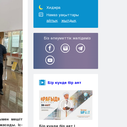
Тараз
Туркестан
Хиджра
Уральск
Намаз уақыттары
айлық
жылдық
Усть-Каменогорск
Шымкент
Біз әлеуметтік желідеміз
Бір күнде бір аят
ымен мешіт
асады. Іс-
Бір күнде бір аят |