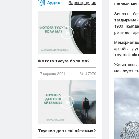
Аудио
Барлық аудио
шараға меш
Зиярат ба
тағдырымен
1938 жылда
ретінде тар
Мемориалды
арнайы дұғ
тәуелсіздік
Фотоға түсуге бола ма?
Жиын соңын
мен жұрт ты
17 қараша 2021
47970
Тәуекел деп нені айтамыз?