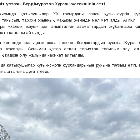
іт ұстазы Бердімұратов Хурсан жетекшілік етті.
рысында қатысушылар ХХ ғасырдағы саяси қуғын-сүргін құр
 танысып, тарихи орынның маңызы жөнінде мәлімет алды. АЛЖИР л
ры «халық жауы» деп айыпталған азаматтардың жұбайлары қа
ихта қалғаны айтылды.
 кешенде жазықсыз жапа шеккен боздақтардың рухына Құран 
а жасалды. Сонымен қатар өткен тарихтан тағылым алу, ел 
тің қадірін білу жайында насихат айтылды.
да қатысушылар қуғын-сүргін құрбандарының рухына тағзым етіп, 
ныштығына дұға тіледі.