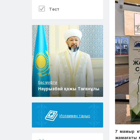
Тест
Бас муфти
Наурызбай қажы Тағанұлы
Исламмен таныс
7 мамыр к
жамағаты м