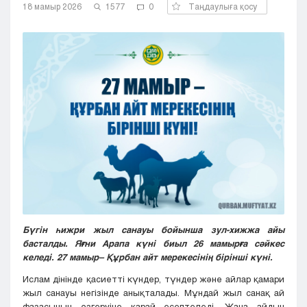
18 мамыр 2026
1577
0
Таңдаулыға қосу
Кызылорда
Павлодар
Петропавловск
Семей
Талдыкорган
Тараз
Туркестан
Уральск
Усть-Каменогорск
Шымкент
Бүгін һижри жыл санауы бойынша зул-хижжа айы
басталды. Яғни Арапа күні биыл 26 мамырға сәйкес
келеді. 27 мамыр– Құрбан айт мерекесінің бірінші күні.
Ислам дінінде қасиетті күндер, түндер және айлар қамари
жыл санауы негізінде анықталады. Мұндай жыл санақ ай
фазасының өзгеруіне қарай есептеледі. Жаңа айдың