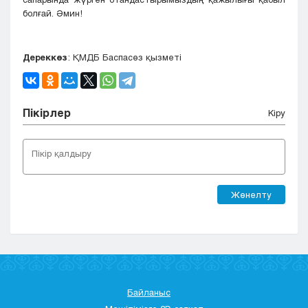
болғай. Әмин!
Дереккөз
: ҚМДБ Баспасөз қызметі
Пікірлер
Кіру
Жөнелту
Байланыс