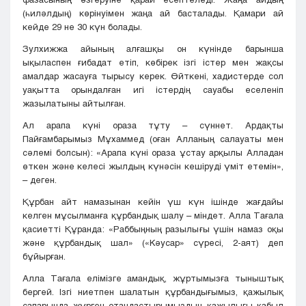
(һиләлдың) көрінуімен жаңа ай басталады. Қамари ай
кейде 29 не 30 күн болады.
Зулхижжа айының алғашқы он күнінде барынша
ықыласпен ғибадат етіп, көбірек ізгі істер мен жақсы
амалдар жасауға тырысу керек. Өйткені, хадистерде сол
уақытта орындалған игі істердің сауабы еселеніп
жазылатыны айтылған.
Ал арапа күні ораза тұту – сүннет. Ардақты
Пайғамбарымыз Мұхаммед (оған Алланың салауаты мен
сәлемі болсын): «Арапа күні ораза ұстау арқылы Алладан
өткен және келесі жылдың күнәсін кешіруді үміт етемін»,
– деген.
Құрбан айт намазынан кейін үш күн ішінде жағдайы
келген мұсылманға құрбандық шалу – міндет. Алла Тағала
қасиетті Құранда: «Раббыңның разылығы үшін намаз оқы
және құрбандық шал» («Кәусар» сүресі, 2-аят) деп
бұйырған.
Алла Тағала елімізге амандық, жұртымызға тыныштық
бергей. Ізгі ниетпен шалатын құрбандығымыз, қажылық
сапарында жүрген отандастырымыздың қажылығы қабыл