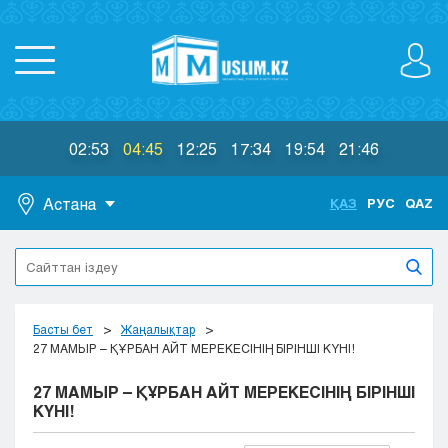
02:53
04:45
12:25
17:34
19:54
21:46
Астана
ҚАЗ
РУС
QAZ
Астана
Алматы
Актау
Актобе
Басты бет
Жаңалықтар
Атырау
27 МАМЫР – ҚҰРБАН АЙТ МЕРЕКЕСІНІҢ БІРІНШІ КҮНІ!
Жезказган
27 МАМЫР – ҚҰРБАН АЙТ МЕРЕКЕСІНІҢ БІРІНШІ
Караганда
КҮНІ!
Кокшетау
Костанай