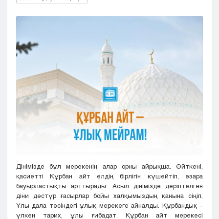
Кызылорда
Павлодар
Петропавловск
Семей
Талдыкорган
Тараз
Туркестан
Уральск
Усть-Каменогорск
Шымкент
Дінімізде бұл мерекенің алар орны айрықша. Өйткені,
қасиетті Құрбан айт елдің бірлігін күшейтіп, өзара
бауырластықты арттырады. Асыл дінімізде дәріптелген
діни дәстүр ғасырлар бойы халқымыздың қанына сіңіп,
Ұлы дала төсіндегі ұлық мерекеге айналды. Құрбандық –
үлкен тарих, ұлы ғибадат. Құрбан айт мерекесі