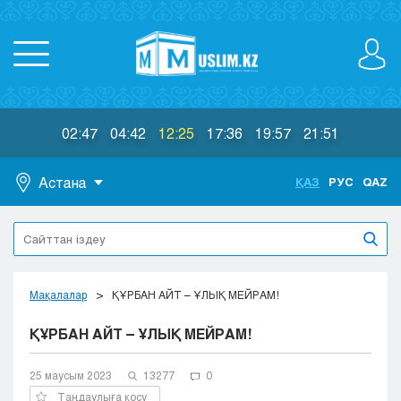
02:47
04:42
12:25
17:36
19:57
21:51
Астана
ҚАЗ
РУС
QAZ
Астана
Алматы
Актау
Актобе
Мақалалар
ҚҰРБАН АЙТ – ҰЛЫҚ МЕЙРАМ!
Атырау
ҚҰРБАН АЙТ – ҰЛЫҚ МЕЙРАМ!
Жезказган
Караганда
Кокшетау
25 маусым 2023
13277
0
Костанай
Таңдаулыға қосу