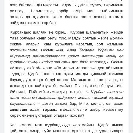
жоқ. Өйткені, дін мұраты – адамның ділін түзеу, тұрмысын
реттеу. Шариғаттың əрбір əмірі мен тыйымының
астарында адамның жеке басына жəне жалпы қоғамға
пайдалы хикметтер бар.
Құрбандық шалған ең бірінші, Құрбан шалынатын жердің
таза болуына көңіл бөлуі тиіс. Малды соятын жерге ұрмай-
соқпай апарып, оны құбылаға қаратып, сол жағымен
жатқызылады. Сосын
«Иә, Алла
Т
ағалам, Ибраһим мен
Мұхаммед пайғамбарлардан қабыл алғаныңдай менің де
құрбандығымды қабыл ала гөр!»
деп бата жасалады. Сосын
«Аллаһу акбар!» және «Лә иләһа иллаллаһ» деп айтылып
тұрады. Құрбан шалатын адам малды қинамай жұмсақ
бауыздауға көңіл бөлуі керек. Малдың көзінше пышақты
жалаңдатып қайрауға болмайды. Пышақ өткір болуы тиіс.
Өйткені, Пайғамбарымыздың (с.ғ.с.):
«...Құрбан шалатын
адам пышағын жақсылап қайрасын, малды қинамай жұмсақ
бауыздасын»,
– деген хадисі бар. Міне, мұның өзі асыл
дініміздің адам тұрмақ, малдың өзіне жәбір көрсетпеу
керек екенін ұқтырып отырған жоқ па?!
Кез келген мал құрбандыққа жарамайды. Құрбандыққа
қой, ешкі, сиыр, түйе малының еркектері де, ұрғашылары