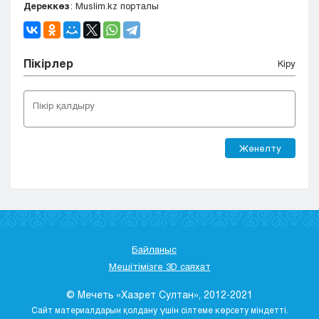
Дереккөз
: Muslim.kz порталы
Пікірлер
Кіру
Жөнелту
Байланыс
Мешітімізге 3D саяхат
© Мечеть «Хазрет Султан», 2012-2021
Сайт материалдарын қолдану үшін сілтеме көрсету міндетті.