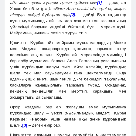
айт және арапа күндері ғұсыл құйынатын»
[1]
,
– десе, ал
Хасан бин Әли (р.а
.): «Бізге Алла елшісі айт күні ең жақсы
иіссуды себуді бұйырған еді»
[2]
,
– дейді. Бұл хадистер
күллі мұсылманды айт күндері жан мен тән тазалығының
үйлесімді болуына үндейді. Өйткені, бұл – мереке күні.
Мейрамның нышаны сезіліп тұруы тиіс.
Қасиетті Құрбан айт мейрамы мұсылмандардың Мекке
мен Мәдина шаһарларында қажылық парызын өтеу
кезеңімен аяқталады. Құрбан айт мерекесінде мүмкіндігі
бар әрбір мұсылман баласы Алла Тағаланың ризашылығы
үшін құрбандық шалуы тиіс. Айта кетейін, құрбандық
шалу тек мал бауыздаумен ғана шектелмейді. Онда
адамның ішкі ниеті, шын пейілі, дінге бекемдігі, тақуалығы,
басқаларға жанашырлығы таразыға түседі. Сондай-ақ,
пенденің пендешілігі мен мәрттігі, сараңдығы мен
жомарттығы да сыналады.
Əрбір жағдайы бар əрі жолаушы емес мұсылманға
құрбандық шалу – уəжіп (мұсылмандық міндет). Құран
Кəрімде:
«Раббың үшін намаз оқы жəне құрбандық
шал»,
[3]
– деген əмір бар.
Шариғатта адамның шамасы келмейтін міндеттемелер