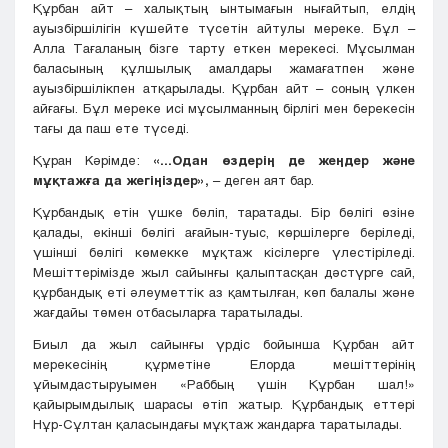
Құрбан айт – халықтың ынтымағын нығайтып, елдің
ауызбіршілігін күшейте түсетін айтулы мереке. Бұл –
Алла Тағаланың бізге тарту еткен мерекесі. Мұсылман
баласының құлшылық амалдары жамағатпен және
ауызбіршілікпен атқарылады. Құрбан айт – соның үлкен
айғағы. Бұл мереке исі мұсылманның бірлігі мен берекесін
тағы да паш ете түседі.
Құран Кəрімде:
«...Одан өздерің де жеңдер жəне
мұқтажға да жегіңіздер»,
– деген аят бар.
Құрбандық етін үшке бөліп, таратады. Бір бөлігі өзіне
қалады, екінші бөлігі ағайын-туыс, көршілерге беріледі,
үшінші бөлігі көмекке мұқтаж кісілерге үлестіріледі.
Мешіттерімізде жыл сайынғы қалыптасқан дәстүрге сай,
құрбандық еті əлеуметтік аз қамтылған, көп балалы жəне
жағдайы төмен отбасыларға таратылады.
Биыл да жыл сайынғы үрдіс бойынша Құрбан айт
мерекесінің құрметіне Елорда мешіттерінің
ұйымдастыруымен «Раббың үшін Құрбан шал!»
қайырымдылық шарасы өтіп жатыр. Құрбандық еттері
Нұр-Сұлтан қаласындағы мұқтаж жандарға таратылады.