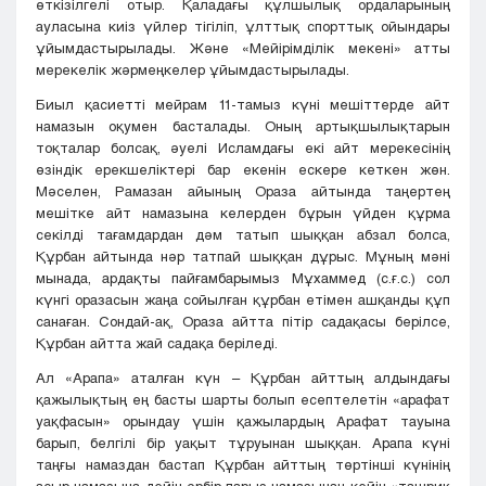
өткізілгелі отыр. Қаладағы құлшылық ордаларының
ауласына киіз үйлер тігіліп, ұлттық спорттық ойындары
ұйымдастырылады. Және «Мейірімділік мекені» атты
мерекелік жәрмеңкелер ұйымдастырылады.
Биыл қасиетті мейрам 11-тамыз күні мешіттерде айт
намазын оқумен басталады. Оның артықшылықтарын
тоқталар болсақ, әуелі Исламдағы екі айт мерекесінің
өзіндік ерекшеліктері бар екенін ескере кеткен жөн.
Мәселен, Рамазан айының Ораза айтында таңертең
мешітке айт намазына келерден бұрын үйден құрма
секілді тағамдардан дәм татып шыққан абзал болса,
Құрбан айтында нәр татпай шыққан дұрыс. Мұның мәні
мынада, ардақты пайғамбарымыз Мұхаммед (с.ғ.с.) сол
күнгі оразасын жаңа сойылған құрбан етімен ашқанды құп
санаған. Сондай-ақ, Ораза айтта пітір садақасы берілсе,
Құрбан айтта жай садақа беріледі.
Ал «Арапа» аталған күн – Құрбан айттың алдындағы
қажылықтың ең басты шарты болып есептелетін «арафат
уақфасын» орындау үшін қажылардың Арафат тауына
барып, белгілі бір уақыт тұруынан шыққан. Арапа күні
таңғы намаздан бастап Құрбан айттың төртінші күнінің