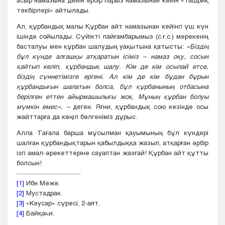
асыр намазына дейін әрбір парыз намазынан кейін «ташриқ
тәкбірлері» айтылады.
Ал, құрбандық малы Құрбан айт намазынан кейінгі үш күн
ішінде сойылады. Сүйікті пайғамбарымыз (с.ғ.с.) мерекенің
басталуы мен құрбан шалудың уақытына қатысты:
«Біздің
бұл күнде алғашқы атқаратын ісіміз – намаз оқу, сосын
қайтып келіп, құрбандық шалу. Кім де кім осылай етсе,
біздің сүннетімізге ергені. Ал кім де кім бұдан бұрын
құрбандығын шалатын болса, бұл құрбанының отбасына
берілген еттен айырмашылығы жоқ. Мұның құрбан болуы
мүмкін емес»
, –
деген. Яғни, құрбандық сою кезінде осы
жайттарға да көңіл бөлгеніміз дұрыс.
Алла Тағала барша мұсылман қауымының бұл күндері
шалған құрбандықтарын қабылдыққа жазып, атқарған әрбір
ізгі амал-әрекеттеріне сауаптан жазғай! Құрбан айт құтты
болсын!
[1]
Ибн Мәжә.
[2]
Мустадрак.
[3]
«Кәусар» сүресі, 2-аят.
[4]
Байқаһи.