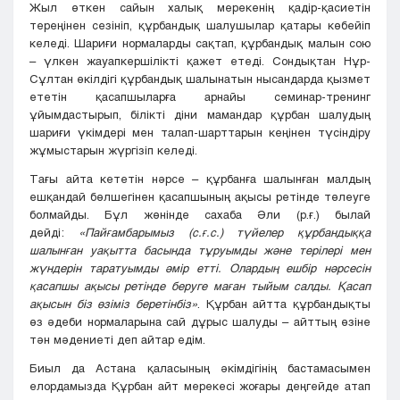
Жыл өткен сайын халық мерекенің қадір-қасиетін
тереңінен сезініп, құрбандық шалушылар қатары көбейіп
келеді. Шариғи нормаларды сақтап, құрбандық малын сою
– үлкен жауапкершілікті қажет етеді. Сондықтан Нұр-
Сұлтан өкілдігі құрбандық шалынатын нысандарда қызмет
ететін қасапшыларға арнайы семинар-тренинг
ұйымдастырып, білікті діни мамандар құрбан шалудың
шариғи үкімдері мен талап-шарттарын кеңінен түсіндіру
жұмыстарын жүргізіп келеді.
Тағы айта кететін нәрсе – құрбанға шалынған малдың
ешқандай бөлшегінен қасапшының ақысы ретінде төлеуге
болмайды. Бұл жөнінде сахаба Әли (р.ғ.) былай
дейді:
«Пайғамбарымыз (с.ғ.с.) түйелер құрбандыққа
шалынған уақытта басында тұруымды және терілері мен
жүндерін таратуымды әмір етті. Олардың ешбір нәрсесін
қасапшы ақысы ретінде беруге маған тыйым салды. Қасап
ақысын біз өзіміз беретінбіз»
. Құрбан айтта құрбандықты
өз әдеби нормаларына сай дұрыс шалуды – айттың өзіне
тән мәдениеті деп айтар едім.
Биыл да Астана қаласының әкімдігінің бастамасымен
елордамызда Құрбан айт мерекесі жоғары деңгейде атап