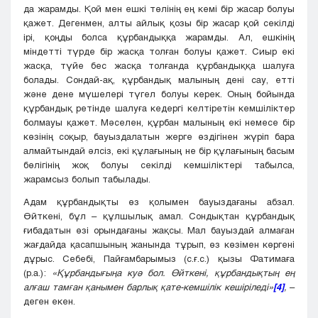
да жарамды. Қой мен ешкі төлінің ең кемі бір жасар болуы
қажет. Дегенмен, алты айлық қозы бір жасар қой секілді
ірі, қоңды болса құрбандыққа жарамды. Ал, ешкінің
міндетті түрде бір жасқа толған болуы қажет. Сиыр екі
жасқа, түйе бес жасқа толғанда құрбандыққа шалуға
болады. Сондай-ақ, құрбандық малының дені сау, етті
және дене мүшелері түгел болуы керек. Оның бойында
құрбандық ретінде шалуға кедергі келтіретін кемшіліктер
болмауы қажет. Мәселен, құрбан малының екі немесе бір
көзінің соқыр, бауыздалатын жерге өздігінен жүріп бара
алмайтындай әлсіз, екі құлағының не бір құлағының басым
бөлігінің жоқ болуы секілді кемшіліктері табылса,
жарамсыз болып табылады.
Адам құрбандықты өз қолымен бауыздағаны абзал.
Өйткені, бұл – құлшылық амал. Сондықтан құрбандық
ғибадатын өзі орындағаны жақсы. Мал бауыздай алмаған
жағдайда қасапшының жанында тұрып, өз көзімен көргені
дұрыс. Себебі, Пайғамбарымыз (с.ғ.с.) қызы Фатимаға
(р.а.):
«Құрбандығыңа куә бол. Өйткені, құрбандықтың ең
алғаш тамған қанымен барлық қате-кемшілік кешіріледі»
[4]
,
–
деген екен.