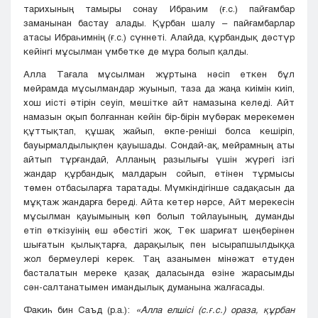
тарихының тамыры сонау Ибраһим (ғ.с.) пайғамбар
заманынан бастау алады. Құрбан шалу – пайғамбарлар
атасы Ибраһимнің (ғ.с.) сүннеті. Алайда, құрбандық дəстүр
кейінгі мұсылман үмбетке де мұра болып қалды.
Алла Тағала мұсылман жұртына нәсіп еткен бұл
мейрамда мұсылмандар жуынып, таза да жаңа киімін киіп,
хош иісті әтірін сеуіп, мешітке айт намазына келеді. Айт
намазын оқып болғаннан кейін бір-бірін мүбәрак мерекемен
құттықтап, құшақ жайып, өкпе-реніші болса кешіріп,
бауырмалдылықпен қауышады. Сондай-ақ, мейрамның аты
айтып тұрғандай, Алланың разылығы үшін жүрегі ізгі
жандар құрбандық малдарын сойып, етінен тұрмысы
төмен отбасыларға таратады. Мүмкіндігінше садақасын да
мұқтаж жандарға береді. Айта кетер нәрсе, Айт мерекесін
мұсылман қауымының көп болып тойлауының, думанды
етіп өткізуінің еш әбестігі жоқ. Тек шариғат шеңберінен
шығатын қылықтарға, дарақылық пен ысырапшылдыққа
жол бермеулері керек. Таң азанымен мінәжат етуден
басталатын мереке қазақ даласында өзіне жарасымды
сән-салтанатымен имандылық думанына жалғасады.
Факиһ бин Саъд (р.а.):
«Алла елшісі (с.ғ.с.) ораза, құрбан