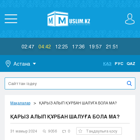
02:47
04:42
12:25
17:36
19:57
21:51
Астана
ҚАЗ
РУС
QAZ
Астана
Алматы
Актау
Актобе
Мақалалар
ҚАРЫЗ АЛЫП ҚҰРБАН ШАЛУҒА БОЛА МА?
Атырау
ҚАРЫЗ АЛЫП ҚҰРБАН ШАЛУҒА БОЛА МА?
Жезказган
Караганда
Кокшетау
31 мамыр 2024
9056
0
Таңдаулыға қосу
Костанай