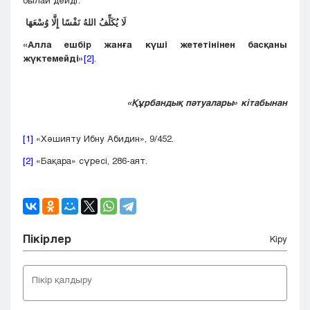
былай дейді:
لَا
يُكَلِّفُ
اللهُ
نَفْسًا
إِلَّا
وُسْعَهَا
«Алла ешбір жанға күші жететінінен басқаны
жүктемейді»
[2]
.
«Құрбандық пәтуалары» кітабынан
[1]
«Хәшияту Ибну Абидин», 9/452.
[2]
«Бақара» сүресі, 286-аят.
Пікірлер
Кіру