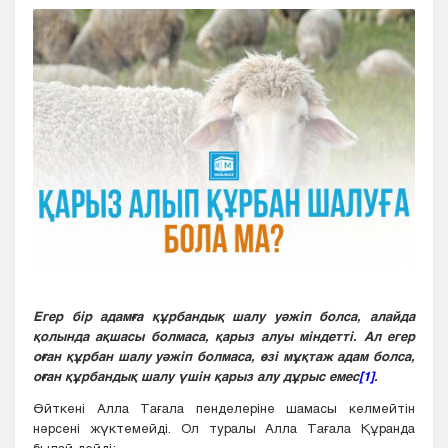
Кызылорда
Павлодар
Петропавловск
Семей
Талдыкорган
Тараз
Туркестан
Уральск
Усть-Каменогорск
Шымкент
Егер бір адамға құрбандық шалу уәжіп болса, алайда
қолында ақшасы болмаса, қарыз алуы міндетті. Ал егер
оған құрбан шалу уәжіп болмаса, өзі мұқтаж адам болса,
оған құрбандық шалу үшін қарыз алу дұрыс емес
[1]
.
Өйткені Алла Тағала пенделеріне шамасы келмейтін
нәрсені жүктемейді. Ол туралы Алла Тағала Құранда