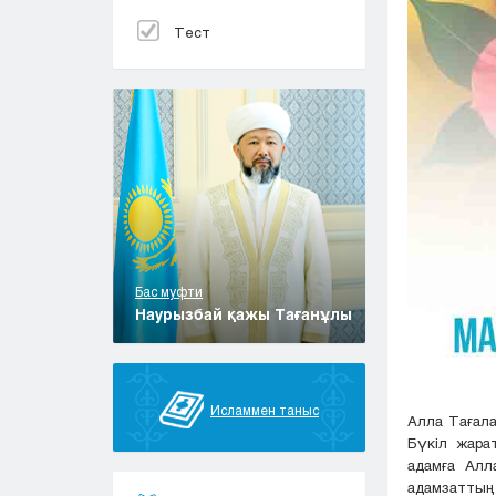
Тест
Бас муфти
Наурызбай қажы Тағанұлы
Исламмен таныс
Алла Тағала
Бүкіл жара
адамға Алл
адамзаттың