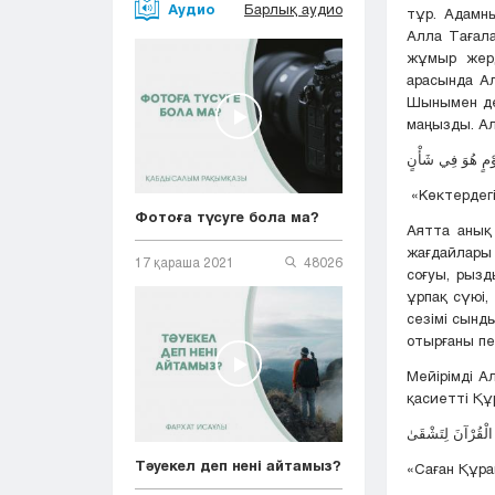
Аудио
Барлық аудио
тұр. Адамн
Алла Тағала
жұмыр жерд
арасында Ал
Шынымен де ә
маңызды. Ал
َوْمٍ هُوَ فِي شَأْنٍ
«Көктердегі
Фотоға түсуге бола ма?
Аятта анық
жағдайлары
17 қараша 2021
48026
соғуы, рызд
ұрпақ сүюі,
сезімі сынд
отырғаны пе
Мейірімді А
қасиетті Құ
Тәуекел деп нені айтамыз?
«Саған Құра