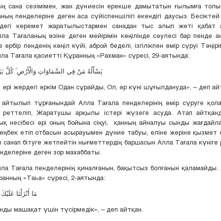
ың сана сезімімен, жан дүниесін ерекше дамытатын ғылымға тол
ның пенделеріне деген аса сүйіспеншілігі екендігі даусыз. Бесіктей
егі керемет жаратылыстармен санадан тыс алып жеті қабат 
ла Тағаланың өзіне деген мейірімін көңілінде сәулесі бар пенде ан
рбір пенденің көңіл күйі, аброй беделі, ізгілікпен өмір сүруі Тәңір
ла Тағала қасиетті Құранның «Рахман» сүресі, 29-аятында:
يَسْأَلُهُ مَنْ فِي السَّمَاوَاتِ وَالْأَرْضِ ۚ كُلَّ ي
 әрі жердегі әркім Одан сұрайды, Ол, әр күні шұғылдануда», – деп ай
 айтылып тұрғанындай Алла Тағала пенделерінің өмір сүруге қол
 реттеліп, Жаратушы арқылы істері жүзеге асуда. Атап айтқанда
ық несібесі әрі оның бойына сіңуі, қанның айналуы сынды жағдайл
 еңбек етіп отбасын асырауымен дүние табуы, еліне жеріне қызмет 
ы санап бітуге жетпейтін нығметтердің баршасын Алла Тағала күніге 
нделеріне деген зор махаббаты.
лла Тағала пенделерінің қиналғанын, бақытсыз болғанын қаламайды.
ранның «Таһа» сүресі, 2-аятында:
مَا أَنْزَلْنَا عَلَيْكَ الْقُرْآنَ لِتَشْقَىٰ
нды машақат үшін түсірмедік», – деп айтқан.