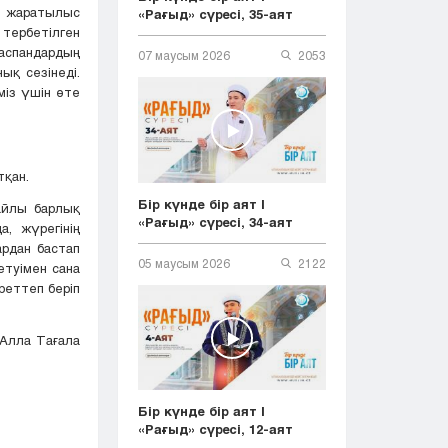
ы жаратылыс
«Рағыд» сүресі, 35-аят
 тербетілген
аспандардың
07 маусым 2026
2053
ық сезінеді.
іміз үшін өте
тқан.
Бір күнде бір аят |
айлы барлық
«Рағыд» сүресі, 34-аят
, жүрегінің
ардан бастап
05 маусым 2026
2122
етуімен сана
реттеп беріп
 Алла Тағала
Бір күнде бір аят |
«Рағыд» сүресі, 12-аят