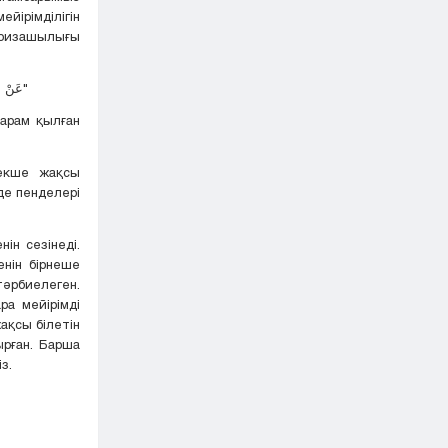
йірімділігін
ң ризашылығы
"عَنْ أبي هريْرَةَ، عن النبيِّ ﷺ قَالَ: إِنَّ اللَّهَ تَعَالَى يَغَارُ، وَغَيْرَةُ اللَّهِ تَعَالَى، أنْ يَأْتِيَ الْمَرْءُ مَا حَرَّمَ اللَّهُ عَلَيْهِ"
арам қылған
екше жақсы
де пенделері
н сезінеді.
енін бірнеше
әрбиелеген.
ра мейірімді
ақсы білетін
рған. Барша
з.