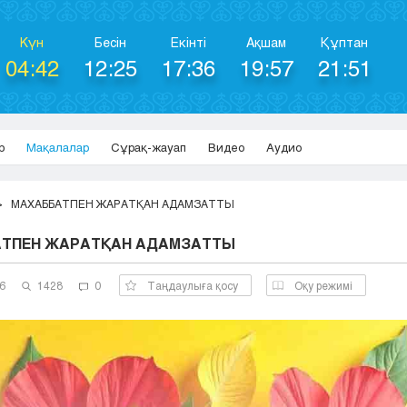
Күн
Бесін
Екінті
Ақшам
Құптан
04:42
12:25
17:36
19:57
21:51
р
Мақалалар
Сұрақ-жауап
Видео
Аудио
МАХАББАТПЕН ЖАРАТҚАН АДАМЗАТТЫ
ТПЕН ЖАРАТҚАН АДАМЗАТТЫ
6
1428
0
Таңдаулыға қосу
Оқу режимі