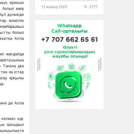
аның ерекше
12 мамыр 2026
2777
з болып өмір
 бұл дүниеде
ар, мәңгілік
йғамбарымыз
қытты болып
мзатқа Алла
өп жағдайда
Жаратушының
 Тағала діні
тек оң істер
асау арқылы
да:
Және де Алла
 келмес еді.
арын жасырып
 қиыншылықта