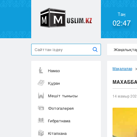
Таң
02:47
Жаңалықта
Мақалалар
Намаз
МАХАББА
Құран
Мешіт тынысы
14 мамыр 202
Фотогалерея
Ғибратнама
Кітапхана