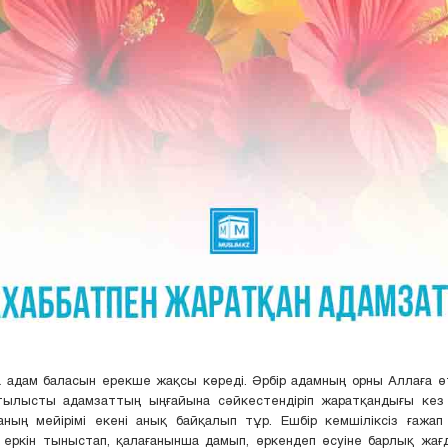
 адам баласын ерекше жақсы көреді. Әрбір адамның орны Аллаға 
тылысты адамзаттың ыңғайына сәйкестендіріп жаратқандығы кез 
аның мейірімі екені анық байқалып тұр. Ешбір кемшіліксіз ғажап
 еркін тыныстап, қалағанынша дамып, өркендеп өсуіне барлық жағ