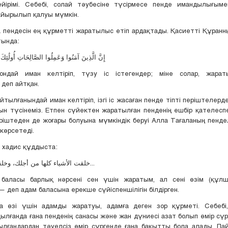
йірімі. Себебі, солай тәубесіне түсірмесе пенде имандылығым
айырылып қалуы мүмкін.
 пендесін ең құрметті жаратылыс етіп ардақтады. Қасиетті Құран
тында:
إِنَّ الَّذِينَ آمَنُوا وَعَمِلُوا الصَّالِحَاتِ أُولَٰئِكَ هُ
сондай иман келтіріп, түзу іс істегендер; міне солар, жарат
 деп айтқан.
йтылғанындай иман келтіріп, ізгі іс жасаған пенде тіпті періштелерд
н түсінеміз. Етпен сүйектен жаратылған пенденің ешбір қателесп
ріштеден де жоғары болуына мүмкіндік беруі Алла Тағаланың пенде
 көрсетеді.
 хадис құддыста:
...خلقت الأشياء كلها من أجلك، وخلقتُك من أجلي...
м баласы барлық нәрсені сен үшін жаратым, ал сені өзім (құл
— деп адам баласына ерекше сүйіспеншілігін білдірген.
а өзі үшін адамды жаратуы, адамға деген зор құрметі. Себебі,
лғанда ғана пенденің санасы және жан дүниесі азат болып өмір сүр
ылғандардан тәуелсіз өмір сүргенде ғана бақытты бола алады. Па