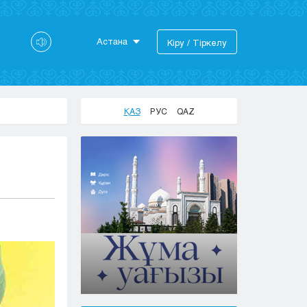
Астана
Кіру / Тіркелу
Астана
Алматы
Актау
ҚАЗ
РУС
QAZ
Актобе
Атырау
Жезказган
Караганда
Кокшетау
Костанай
Кызылорда
Павлодар
Петропавловск
Семей
Талдыкорган