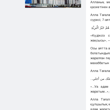
Алланың ме
қасиетінен 
Алла Тағала
сүресі, 7-ая
مْ خَيْرُ الْبَرِيَّةِ
«Күдіксіз 
жақсысы», –
Осы аятта а
болатындығы
жаралған пе
махаббатын
Алла Тағала
«...Уа ада
жаратым...»,
Алла Тағал
құлшылық қы
адам жарат