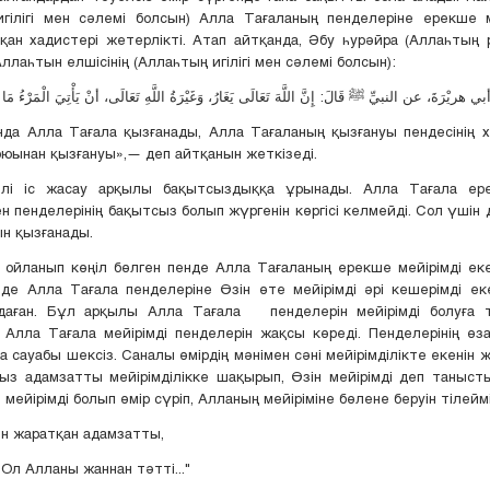
гілігі мен сәлемі болсын) Алла Тағаланың пенделеріне ерекше ме
қан хадистері жетерлікті. Атап айтқанда, Әбу һурәйра (Аллаһты
ллаһтын елшісінің (Аллаһтың игілігі мен сәлемі болсын):
а Алла Тағала қызғанады, Алла Тағаланың қызғануы пендесінің х
қоюынан қызғануы»,— деп айтқанын жеткізеді.
лі іс жасау арқылы бақытсыздыққа ұрынады. Алла Тағала ер
ен пенделерінің бақытсыз болып жүргенін көргісі келмейді. Сол үшін 
н қызғанады.
п көңіл бөлген пенде Алла Тағаланың ерекше мейірімді екені
де Алла Тағала пенделеріне Өзін өте мейірімді әрі кешерімді ек
даған. Бұл арқылы Алла Тағала пенделерін мейірімді болуға т
Алла Тағала мейірімді пенделерін жақсы көреді. Пенделерінің өза
а сауабы шексіз. Саналы өмірдің мәнімен сәні мейірімділікте екенін ж
з адамзатты мейірімділікке шақырып, Өзін мейірімді деп танысты
мейірімді болып өмір сүріп, Алланың мейіріміне бөлене беруін тілеймі
н жаратқан адамзатты,
Ол Алланы жаннан тәтті..."