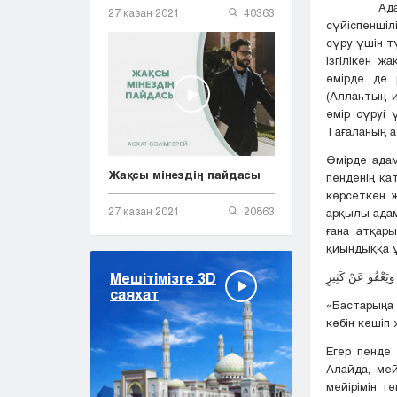
Адам балас
27 қазан 2021
40363
сүйіспеншіл
сүру үшін т
ізгілікен ж
өмірде де 
(Аллаһтың 
өмір сүруі
Тағаланың а
Өмірде ада
Жақсы мінездің пайдасы
пенденің қ
көрсеткен ж
27 қазан 2021
20863
арқылы адам
ғана атқар
қиындыққа ұ
وَيَعْفُو عَنْ كَثِيرٍ
Мешітімізге 3D
саяхат
«Бастарыңа 
көбін кешіп 
Егер пенде 
Алайда, мей
мейірімін т