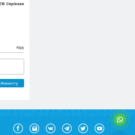
В Серікхан
Кіру
Жөнелту