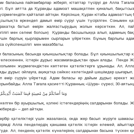
ына пайғамбарлар жіберіп, кітаптар түсіруі де Алла Тағал
ігі. Бұл аятта да Құранды адамзат машақатпен қиналып, бақытсы
үсірмегендігін қайталап айтқан. Керісінше, Құран кітабы адамзаттың
ақсылықта өркендеп дамып өмір сүруі үшін түсірілген. Сонымен қат
рахатқа батып өмірін жалғастырудың жолын көрсеткен. Ал, па
игілігі мен сәлемі болсын) Құранды басшылыққа алып, адамның ба
 үшін барлық қырларымен сырларын үйреткен. Бұның барлығы ада
са сүйіспеншілігі мен махаббаты.
м баласының басында қиыншылықтар болады. Бұл қиыншылықтар к
ателескеннен, істерін дұрыс жасамағандықтан орын алады. Пенде 
олымен жүрмегендіктен көптеген қателіктерге ұрынады. Ал, Алла
ды дұрыс ойлауға, ақиқатқа сәйкес келетіндей шешімдер шығарып, 
ып өмір сүруін үйретеді. Адам баласы әр дайым дұрыс әрекет ж
рынбайды. Алла Тағала қасиетті Құранның «Шура» сүресі, 30-аятын
وَمَا أَصَابَكُمْ مِنْ مُصِيبَةٍ فَبِمَا كَسَبَتْ أَيْدِيكُمْ 
келген бір ауыршылық, қолекі істегендеріңнің салдарынан болады. 
жібереді» – деп айтқан.
әрбір қателіктері үшін жазаланса, онда жер басып жүруге шамасы
ірімді Алла пенделердің қаншама қателік істерін елемей, айыпт
өгуде. Ал, пенденің қателік күнәлерінің салдарынан басына түскен