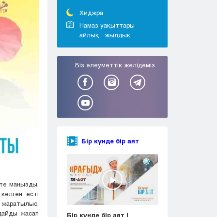
Тараз
Туркестан
Хиджра
Уральск
Намаз уақыттары
айлық
жылдық
Усть-Каменогорск
Шымкент
Біз әлеуметтік желідеміз
Бір күнде бір аят
өте маңызды.
келген есті
 жаратылыс,
дайды жасап
Бір күнде бір аят |