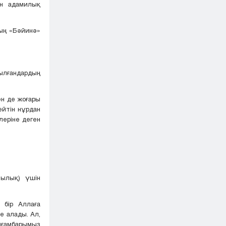
ен адамилық
ның «Бәйинә»
ылғандардың
ен де жоғары
ейтін нұрдан
леріне деген
шылық) үшін
 бір Аллаға
е алады. Ал,
йғамбарымыз