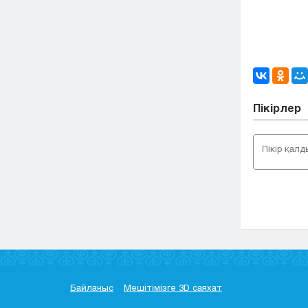
Пікірлер
Байланыс
Мешітімізге 3D саяхат