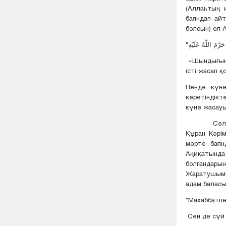
(Аллаһтың и
баяндап айт
болсын) ол А
«Шындығынд
істі жасап 
Пенде күнә
көретіндікт
күнә жасауы
Сәл ойланы
Құран Кәрім
мәрте баян
Ақиқатында 
болғандарын
Жаратушымы
адам баласы 
"Махаббатпе
Сен де сүй 