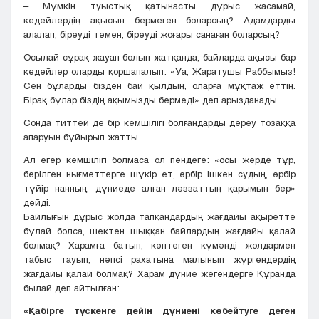
– Мүмкін туыстық қатынасты дұрыс жасамай,
кедейлердің ақысын бермеген боларсың? Адамдарды
алалап, біреуді төмен, біреуді жоғары санаған боларсың?
Осылай сұрақ-жауап болып жатқанда, байларда ақысы бар
кедейлер оларды қоршапалып: «Уа, Жаратушы Раббымыз!
Сен бұларды бізден бай қылдың, оларға мұқтаж еттің.
Бірақ бұлар біздің ақымызды бермеді» деп арызданады.
Сонда титтей де бір кемшілігі болғандарды дереу тозаққа
апаруын бұйырып жатты.
Ал егер кемшілігі болмаса ол пендеге: «осы жерде тұр,
берілген нығметтерге шүкір ет, әрбір ішкен судың, әрбір
түйір нанның, дүниеде алған ләззаттың қарымын бер»
дейді.
Байлығын дұрыс жолда тапқандардың жағдайы ақыретте
бұлай болса, шектен шыққан байлардың жағдайы қалай
болмақ? Харамға батып, көптеген күмәнді жолдармен
табыс тауып, нәпсі рахатына малынып жүргендердің
жағдайы қалай болмақ? Харам дүние жегендерге Құранда
былай деп айтылған:
«Қабірге түскенге дейін дүниені көбейтуге деген