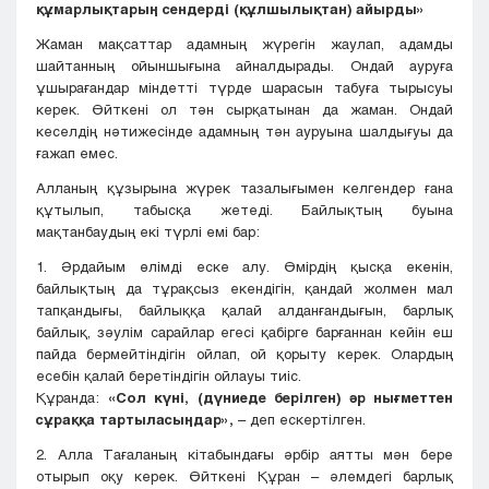
құмарлықтарың сендерді (құлшылықтан) айырды»
Жаман мақсаттар адамның жүрегін жаулап, адамды
шайтанның ойыншығына айналдырады. Ондай ауруға
ұшырағандар міндетті түрде шарасын табуға тырысуы
керек. Өйткені ол тән сырқатынан да жаман. Ондай
кеселдің нәтижесінде адамның тән ауруына шалдығуы да
ғажап емес.
Алланың құзырына жүрек тазалығымен келгендер ғана
құтылып, табысқа жетеді. Байлықтың буына
мақтанбаудың екі түрлі емі бар:
1. Әрдайым өлімді еске алу. Өмірдің қысқа екенін,
байлықтың да тұрақсыз екендігін, қандай жолмен мал
тапқандығы, байлыққа қалай алданғандығын, барлық
байлық, зәулім сарайлар егесі қабірге барғаннан кейін еш
пайда бермейтіндігін ойлап, ой қорыту керек. Олардың
есебін қалай беретіндігін ойлауы тиіс.
Құранда:
«Сол күні, (дүниеде берілген) әр нығметтен
сұраққа тартыласыңдар»,
– деп ескертілген.
2. Алла Тағаланың кітабындағы әрбір аятты мән бере
отырып оқу керек. Өйткені Құран – әлемдегі барлық