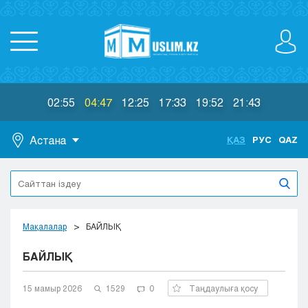
02:55
04:47
12:25
17:33
19:52
21:43
Астана
ҚАЗ
РУС
QAZ
Астана
Алматы
Актау
Актобе
Мақалалар
БАЙЛЫҚ
Атырау
БАЙЛЫҚ
Жезказган
Караганда
Кокшетау
15 мамыр 2026
1529
0
Таңдаулыға қосу
Костанай