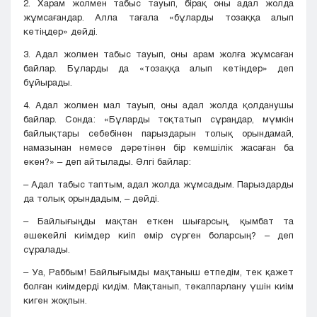
2. Харам жолмен табыс тауып, бірақ оны адал жолда
жұмсағандар. Алла тағала «бұларды тозаққа алып
кетіңдер» дейді.
3. Адал жолмен табыс тауып, оны арам жолға жұмсаған
байлар. Бұларды да «тозаққа алып кетіңдер» деп
бұйырады.
4. Адал жолмен мал тауып, оны адал жолда қолданушы
байлар. Сонда: «Бұларды тоқтатып сұраңдар, мүмкін
байлықтары себебінен парыздарын толық орындамай,
намазынан немесе дәретінен бір кемшілік жасаған ба
екен?» – деп айтылады. Әлгі байлар:
– Адал табыс таптым, адал жолда жұмсадым. Парыздарды
да толық орындадым, – дейді.
– Байлығыңды мақтан еткен шығарсың, қымбат та
әшекейлі киімдер киіп өмір сүрген боларсың? – деп
сұралады.
– Уа, Раббым! Байлығымды мақтаныш етпедім, тек қажет
болған киімдерді кидім. Мақтанып, тәкаппарлану үшін киім
киген жоқпын.