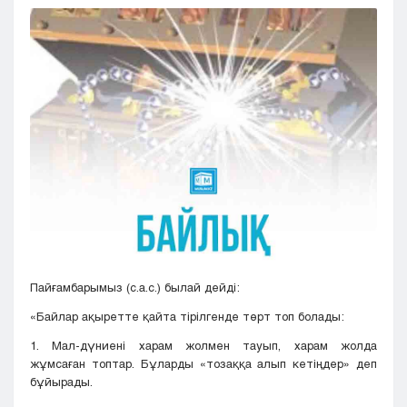
Кызылорда
Павлодар
Петропавловск
Семей
Талдыкорган
Тараз
Туркестан
Уральск
Усть-Каменогорск
Шымкент
Пайғамбарымыз (с.а.с.) былай дейді:
«Байлар ақыретте қайта тірілгенде төрт топ болады:
1. Мал-дүниені харам жолмен тауып, харам жолда
жұмсаған топтар. Бұларды «тозаққа алып кетіңдер» деп
бұйырады.