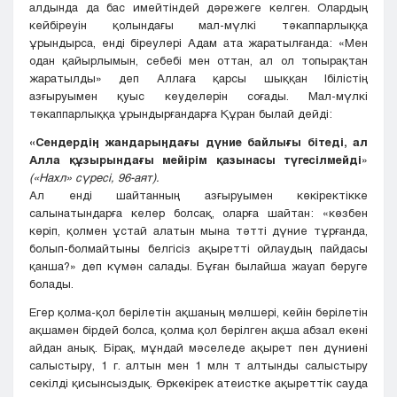
алдында да бас имейтіндей дәрежеге келген. Олардың
кейбіреуін қолындағы мал-мүлкі тәкаппарлыққа
ұрындырса, енді біреулері Адам ата жаратылғанда: «Мен
одан қайырлымын, себебі мен оттан, ал ол топырақтан
жаратылды» деп Аллаға қарсы шыққан Ібілістің
азғыруымен қуыс кеуделерін соғады. Мал-мүлкі
тәкаппарлыққа ұрындырғандарға Құран былай дейді:
«Сендердің жандарыңдағы дүние байлығы бітеді, ал
Алла құзырындағы мейірім қазынасы түгесілмейді
»
(«Нахл» сүресі, 96-аят).
Ал енді шайтанның азғыруымен көкіректікке
салынатындарға келер болсақ, оларға шайтан: «көзбен
көріп, қолмен ұстай алатын мына тәтті дүние тұрғанда,
болып-болмайтыны белгісіз ақыретті ойлаудың пайдасы
қанша?» деп күмән салады. Бұған былайша жауап беруге
болады.
Егер қолма-қол берілетін ақшаның мөлшері, кейін берілетін
ақшамен бірдей болса, қолма қол берілген ақша абзал екені
айдан анық. Бірақ, мұндай мәселеде ақырет пен дүниені
салыстыру, 1 г. алтын мен 1 млн т алтынды салыстыру
секілді қисынсыздық. Өркөкірек атеистке ақыреттік сауда