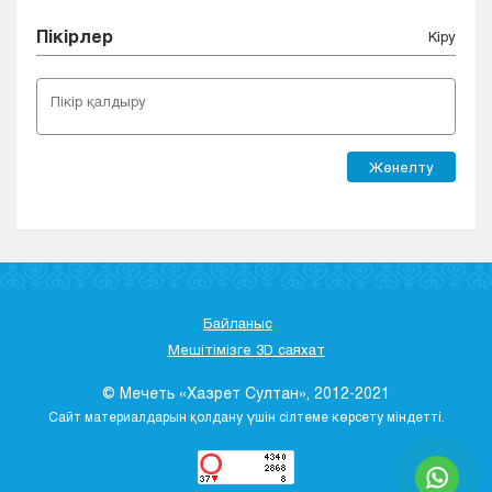
Пікірлер
Кіру
Жөнелту
Байланыс
Мешітімізге 3D саяхат
© Мечеть «Хазрет Султан», 2012-2021
Сайт материалдарын қолдану үшін сілтеме көрсету міндетті.