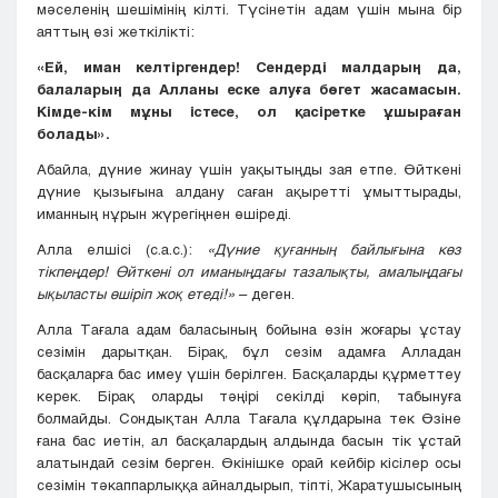
мәселенің шешімінің кілті. Түсінетін адам үшін мына бір
аяттың өзі жеткілікті:
«Ей, иман келтіргендер! Сендерді малдарың да,
балаларың да Алланы еске алуға бөгет жасамасын.
Кімде-кім мұны істесе, ол қасіретке ұшыраған
болады».
Абайла, дүние жинау үшін уақытыңды зая етпе. Өйткені
дүние қызығына алдану саған ақыретті ұмыттырады,
иманның нұрын жүрегіңнен өшіреді.
Алла елшісі (с.а.с.):
«Дүние қуғанның байлығына көз
тікпеңдер! Өйткені ол иманыңдағы тазалықты, амалыңдағы
ықыласты өшіріп жоқ етеді!»
– деген.
Алла Тағала адам баласының бойына өзін жоғары ұстау
сезімін дарытқан. Бірақ, бұл сезім адамға Алладан
басқаларға бас имеу үшін берілген. Басқаларды құрметтеу
керек. Бірақ оларды тәңірі секілді көріп, табынуға
болмайды. Сондықтан Алла Тағала құлдарына тек Өзіне
ғана бас иетін, ал басқалардың алдында басын тік ұстай
алатындай сезім берген. Өкінішке орай кейбір кісілер осы
сезімін тәкаппарлыққа айналдырып, тіпті, Жаратушысының