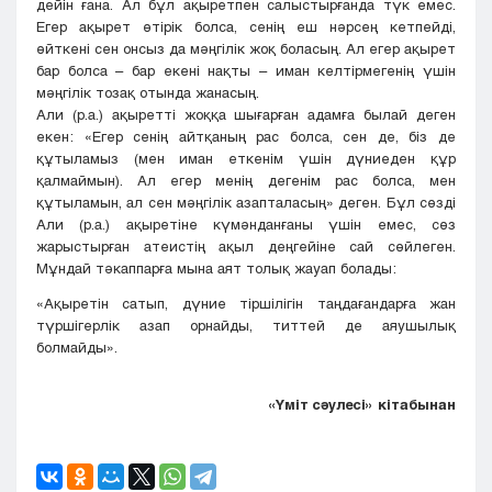
дейін ғана. Ал бұл ақыретпен салыстырғанда түк емес.
Егер ақырет өтірік болса, сенің еш нәрсең кетпейді,
өйткені сен онсыз да мәңгілік жоқ боласың. Ал егер ақырет
бар болса – бар екені нақты – иман келтірмегенің үшін
мәңгілік тозақ отында жанасың.
Али (р.а.) ақыретті жоққа шығарған адамға былай деген
екен: «Егер сенің айтқаның рас болса, сен де, біз де
құтыламыз (мен иман еткенім үшін дүниеден құр
қалмаймын). Ал егер менің дегенім рас болса, мен
құтыламын, ал сен мәңгілік азапталасың» деген. Бұл сөзді
Али (р.а.) ақыретіне күмәнданғаны үшін емес, сөз
жарыстырған атеистің ақыл деңгейіне сай сөйлеген.
Мұндай тәкаппарға мына аят толық жауап болады:
«Ақыретін сатып, дүние тіршілігін таңдағандарға жан
түршігерлік азап орнайды, титтей де аяушылық
болмайды».
«Үміт сәулесі» кітабынан