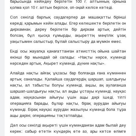
барысында кейіндеу берілетін 100 г. алтынның орнына
қолма қол 10 г. алтын берілсе, оп-оңай келісе кетеді.
Сол секілді барлық саудагерлер де машақатты бірінші
көреді, қарымын кейін алады. Егер келешекте берілетін он
дирхамнан, дереу берілетін бір дирхам артық дейтін
болсаң, бұл қысқа ғұмырды, ақыреттің мәңгілік ұзақ
уақытымен салыстыр, бұлай салыстыру да мүмкін емес.
Енді осы жауапқа қанағаттанған атеисттің ойына шайтан
екінші бір мынадай ой салады: «Нақты нәрсе, күмәнді
нәрседен артық. Ақырет күмәнді, дүние нақты».
Алайда нақты айғақ ұқсасы бар болғанда ғана күмәннен
артық саналады. Қалайша саудагердің шаршап, шалдығуы
нақты, ал табысты болуы күмәнді, аңшы, аң аулағанша
шаршап-шалдығуы нақты, ал аңды ұстауы күмәнді, науқас
адам, науқасынан айығуы үшін ащы дәрі ішеді, тіпті
операцияға барады, бұлар нақты, бірақ аурудан айығуы
күмәнді. Бірақ науқас аурудан жазылуы күмәнді бола тұра
ащы дәріні, операцияны тоқтатпайды.
Дәл осы секілді ақыреті үшін күмәнданған адам былай деу
керек: сабыр ететін күндерің өте аз, ары кетсе өлімге