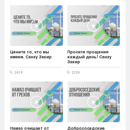
Кызылорда
Павлодар
Петропавловск
Семей
Талдыкорган
Тараз
Туркестан
Цените то, что мы
Просите прощения
Уральск
имеем. Санху Закир
каждый день! Санху
Усть-Каменогорск
Закир
Шымкент
2416
2239
Намаз очищает от
Добрососедские