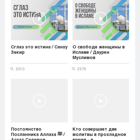
Сглаз это истина / Санху
О свободе женщины в
Закир
Исламе / Даурен
Муслимов
2010
2376
Постоянство
Кто совершает две
Посланника Аллаха ﷺ /
молитвы в прохладное
Асхат Салимов
время - в...