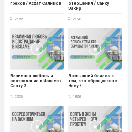
грехов / Асхат Салимов
отношения / Санху
Закир
2182
2156
Взаимная любовь и
Всевышний близок к
сострадание в Исламе /
тем, кто обращается к
Санху З...
Нему / ...
2035
1606