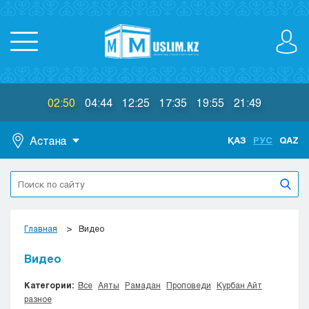
02:50
04:44
12:25
17:35
19:55
21:49
Астана
ҚАЗ
РУС
QAZ
Астана
Алматы
Актау
Актобе
Главная
Видео
Атырау
Жезказган
Видео
Караганда
Категории:
Все
Аяты
Рамадан
Проповеди
Курбан Айт
Кокшетау
разное
Костанай