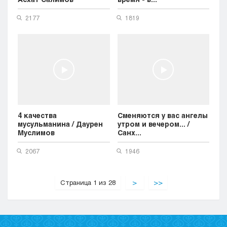
2177
1819
4 качества
Сменяются у вас ангелы
мусульманина / Даурен
утром и вечером... /
Муслимов
Санх...
2067
1946
Страница 1 из 28
>
>>