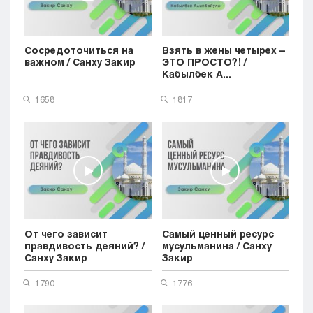
Сосредоточиться на
Взять в жены четырех –
важном / Санху Закир
ЭТО ПРОСТО?! /
Кабылбек А...
1658
1817
От чего зависит
Самый ценный ресурс
правдивость деяний? /
мусульманина / Санху
Санху Закир
Закир
1790
1776