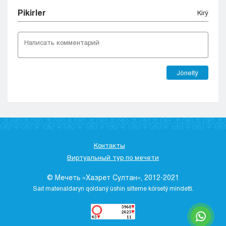
Pіkіrler
Kіrý
Jóneltý
Контакты
Виртуальный тур по мечети
© Мечеть «Хазрет Султан», 2012-2021
Saıt materıaldaryn qoldaný úshіn sіlteme kórsetý mіndettі.