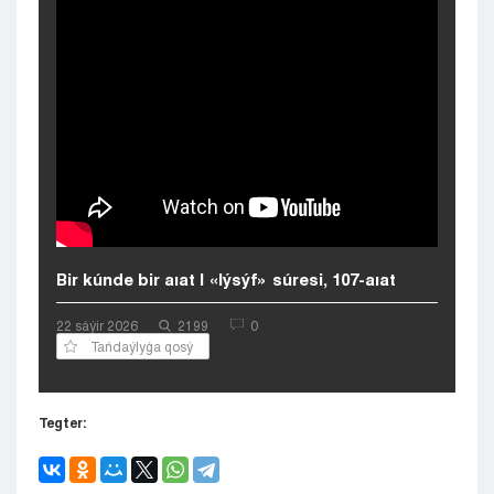
Kyzylorda
Pavlodar
Petropavlovsk
Semeı
Taldykorgan
Taraz
Týrkestan
Ýralsk
Ýst-Kamenogorsk
Shymkent
Bir kúnde bir aıat | «Iýsýf» súresi, 107-aıat
22 sáýіr 2026
2199
0
Tańdaýlyǵa qosý
Tegter: