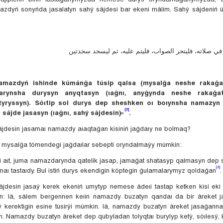
mazdyń sonyńda jasalatyn sahý sájdesi bar ekeni málim. Sahý sájdeniń úk
ي صلاته، فليتحر الصواب، فليتم عليه، ثم ليسجد سجدتين
 namazdyń ishinde kúmánǵa túsip qalsa (mysalǵa neshe rakaǵ
barynsha durysyn anyqtasyn (ıaǵnı, anyǵynda neshe rakaǵa
tyryssyn). Sóıtip sol durys dep sheshken oı boıynsha namazyn 
[2]
 sájde jasasyn (ıaǵnı, sahý sájdesin)»
.
ájdesin jasamaı namazdy aıaqtaǵan kisiniń jaǵdaıy ne bolmaq?
 mysalǵa tómendegi jaǵdaılar sebepti oryndalmaýy múmkin:
aıt, juma namazdarynda qatelik jasap, jamaǵat shatasyp qalmasyn dep 
[3]
maı tastaıdy. Bul istiń durys ekendigin kóptegin ǵulamalarymyz qoldaǵan
.
esin jasaý kerek ekeniń umytyp nemese ádeıi tastap ketken kisi eki 
n: Iá, sálem bergennen keıin namazdy buzatyn qandaı da bir áreket j
ý kerektigin esine túsirýi múmkin. Iá, namazdy buzatyn áreket jasaǵanna
in. Namazdy buzatyn áreket dep qubyladan tolyqtaı burylyp ketý, sóılesý,