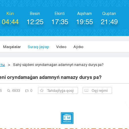
Kún
Besіn
Ekіntі
Aqsham
Quptan
04:44
12:25
17:35
19:55
21:49
Maqalalar
Suraq-jaýap
Vıdeo
Aýdıo
еты
Sahý sájdeni oryndamaǵan adamnyń namazy durys pa?
eni oryndamaǵan adamnyń namazy durys pa?
25
6933
0
Tańdaýlyǵa qosý
Оqý rejımi