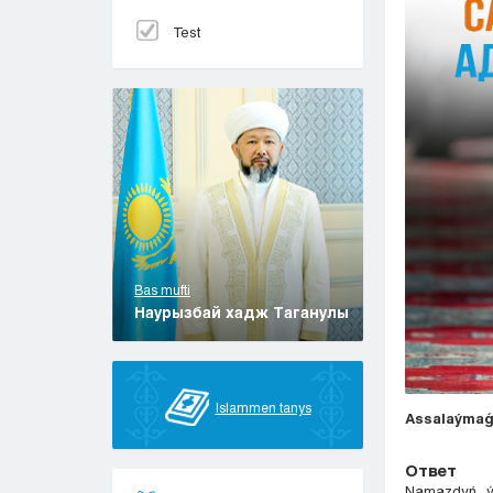
Test
Bas mufti
Наурызбай хадж Таганулы
Islammen tanys
Assalaýmaǵ
Ответ
Namazdyń ýá