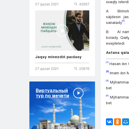
sııaqty ister
27 qazan 2021
40387
A. Birinshi 
sájdesin ja
[4]
sanalady
.
B. Al namaz
bolady. Qaı
esepteledi.
Astana qala
Jaqsy minezdiń paıdasy
[1]
Hasan ıbn O
27 qazan 2021
20876
[2]
Imam ıbn M
[3]
MýhammadAmı
bet.
Виртуальный
тур по мечети
[4]
MýhammadAmı
bet.