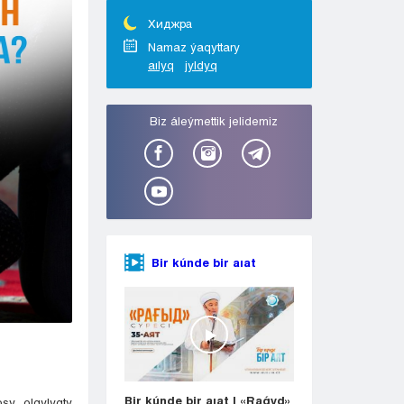
Taraz
Týrkestan
Хиджра
Ýralsk
Namaz ýaqyttary
aılyq
jyldyq
Ýst-Kamenogorsk
Shymkent
Bіz áleýmettіk jelіdemіz
Bir kúnde bir aıat
Bir kúnde bir aıat | «Raǵyd»
sy olqylyqty