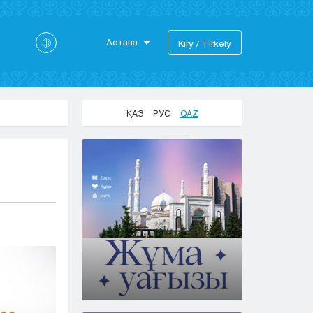
Астана
Kіrý / Tіrkelý
Astana
Almaty
Aktaý
ҚАЗ
РУС
QAZ
Aktobe
Atyraý
Jezkazgan
Karaganda
Kokshetaý
Kostanaı
Kyzylorda
Pavlodar
Petropavlovsk
Semeı
Taldykorgan