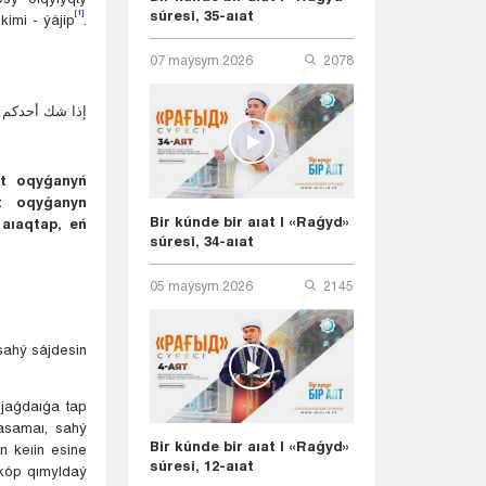
súresi, 35-aıat
[1]
imi - ýájip
.
07 maýsym 2026
2078
إذا شك أحدكم ف
at oqyǵanyń
t oqyǵanyn
Bir kúnde bir aıat | «Raǵyd»
aıaqtap, eń
súresi, 34-aıat
05 maýsym 2026
2145
sahý sájdesin
jaǵdaıǵa tap
asamaı, sahý
Bir kúnde bir aıat | «Raǵyd»
n keıin esine
súresi, 12-aıat
 kóp qımyldaý