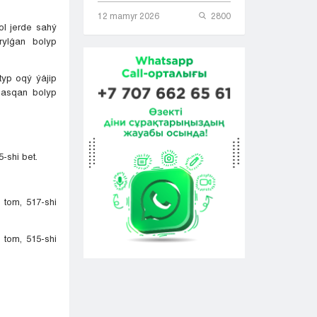
12 mamyr 2026
2800
ol jerde sahý
rylǵan bolyp
yp oqý ýájip
 asqan bolyp
-shi bet.
 tom, 517-shi
 tom, 515-shi