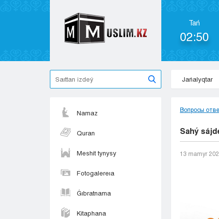
Tań
02:50
Jańalyqtar
Вопросы отв
Namaz
Sahý sájd
Quran
Meshit tynysy
13 mamyr 20
Fotogalereıa
Ǵıbratnama
Kitaphana