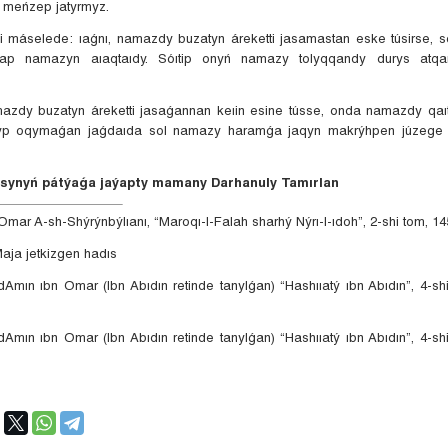
di meńzep jatyrmyz.
máselede: ıaǵnı, namazdy buzatyn áreketti jasamastan eske túsirse, s
sap namazyn aıaqtaıdy. Sóıtip onyń namazy tolyqqandy durys atqa
dy buzatyn áreketti jasaǵannan keıin esine tússe, onda namazdy qaıt
typ oqymaǵan jaǵdaıda sol namazy haramǵa jaqyn makrýhpen júzege
synyń pátýaǵa jaýapty mamany Darhanuly Tamırlan
mar A-sh-Shýrýnbýlıanı, “Maroqı-l-Falah sharhý Nýrı-l-ıdoh”, 2-shi tom, 145
aja jetkizgen hadıs
n ıbn Omar (Ibn Abıdın retinde tanylǵan) “Hashııatý ıbn Abıdın”, 4-shi
n ıbn Omar (Ibn Abıdın retinde tanylǵan) “Hashııatý ıbn Abıdın”, 4-shi