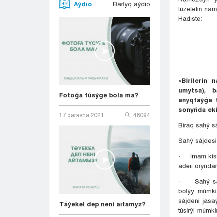
Aýdıo
Barlyq aýdıo
túzetetin na
Hadıste:
«Birilerin
umytsa), 
Fotoǵa túsýge bola ma?
anyqtaýǵa 
sonyńda eki
17 qarasha 2021
48094
Biraq sahý s
Sahý sájdesi
- Imam kisi 
ádeıi orynda
- Sahý sájd
bolýy múmki
sájdeni jasa
Táýekel dep neni aıtamyz?
túsirýi múmk