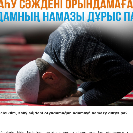
aleıkúm, sahý sájdeni oryndamaǵan adamnyń namazy durys pa?
jipterin birin tastaǵanymyzda nemese durys oryndamaǵanymyzda, o