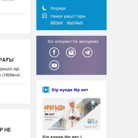
Тараз
Туркестан
Хиджра
Уральск
Намаз уақыттары
айлық
жылдық
Усть-Каменогорск
Шымкент
Біз әлеуметтік желідеміз
РАҒЫ
решісі әрі
1858&nd...
Бір күнде бір аят
Р НЕ
Бір күнде бір аят |