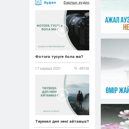
Аудио
Барлық аудио
Фотоға түсуге бола ма?
17 қараша 2021
48102
Тәуекел деп нені айтамыз?