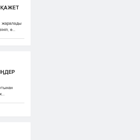
 ҚАЖЕТ
і жаралады
іп, ө...
ІҢДЕР
ыртынан
...