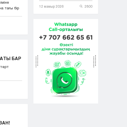
іміне
12 мамыр 2026
2800
а тағы бір
ПАТЫ БАР
 төрт
ЗАН!