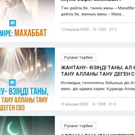
Тән дейсің бе, тәннің жаны – Махабба
дейсің бе, жанның жаны – Маха...
12 маусым 2026
1333
0
Рухани тәрбие
ЖАНТАНУ- ӨЗІҢДІ ТАНЫ, АЛ 
ТАНУ АЛЛАНЫ ТАНУ ДЕГЕН 
Исламдық теологиясы бойынша дін Ал
емес, дін адамға керек. Құранда Аллан
11 маусым 2026
1338
0
Рухани тәрбие