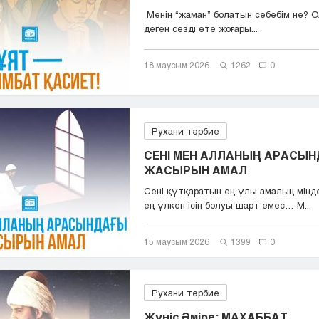
Менің “жаман” болатын себебім не? О
деген сөзді өте жоғары...
18 маусым 2026
1262
0
Рухани тәрбие
СЕНІ МЕН АЛЛАНЫҢ АРАСЫ
ЖАСЫРЫН АМАЛ
Сені құтқаратын ең ұлы амалың мінд
ең үлкен ісің болуы шарт емес… М...
15 маусым 2026
1399
0
Рухани тәрбие
Жүніс Әміре: МАХАББАТ