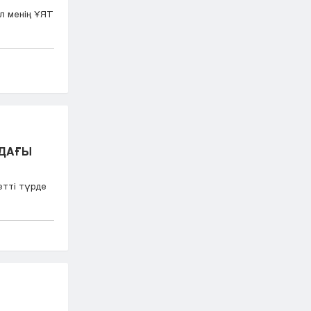
л менің ҰЯТ
НДАҒЫ
етті түрде