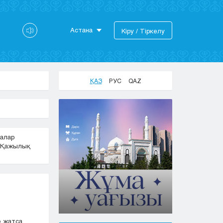
Астана
Кіру / Тіркелу
Астана
Алматы
Актау
ҚАЗ
РУС
QAZ
Актобе
Атырау
Жезказган
Караганда
алар
Кокшетау
Қажылық
Костанай
Кызылорда
Павлодар
Петропавловск
Семей
Талдыкорган
е жатса