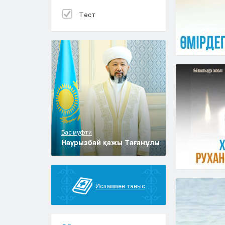
Тест
Бас муфти
Наурызбай қажы Тағанұлы
Исламмен таныс