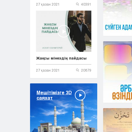
27 қазан 2021
40391
Жақсы мінездің пайдасы
27 қазан 2021
20879
Мешітімізге 3D
саяхат