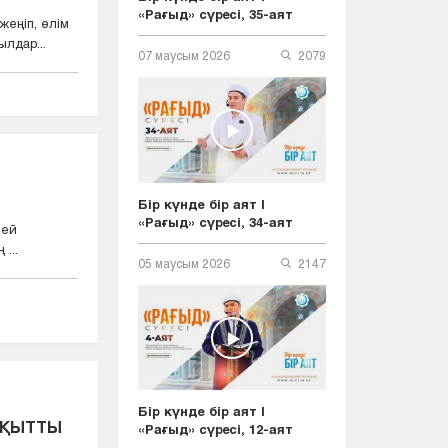
«Рағыд» сүресі, 35-аят
жеңіп, өлім
лдар...
07 маусым 2026
2079
Бір күнде бір аят |
«Рағыд» сүресі, 34-аят
лей
...
05 маусым 2026
2147
Бір күнде бір аят |
БАҚЫТТЫ
«Рағыд» сүресі, 12-аят