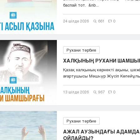
баспай тот. &nb...
24 шілде 2026
661
0
Рухани тәрбие
ХАЛҚЫНЫҢ РУХАНИ ШАМШЫ
Қазақ халқының көрнекті ақыны, шежі
ағартушысы Мәшһүр Жүсіп Көпейұлы (
13 шілде 2026
967
0
Рухани тәрбие
АЖАЛ АУЗЫНДАҒЫ АДАМДА
ОЙЛАЙДЫ?