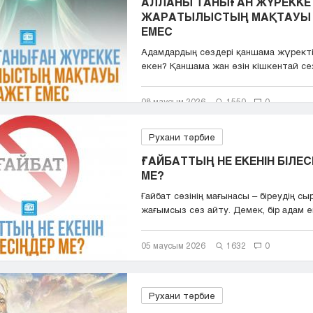
АЛЛАНЫ ТАНЫҒАН ЖҮРЕККЕ
ЖАРАТЫЛЫСТЫҢ МАҚТАУЫ
ЕМЕС
Адамдардың сөздері қаншама жүрект
екен? Қаншама жан өзін кішкентай сезін
08 маусым 2026
1550
0
Рухани тәрбие
ҒАЙБАТТЫҢ НЕ ЕКЕНІН БІЛЕС
МЕ?
Ғайбат сөзінің мағынасы – біреудің с
жағымсыз сөз айту. Демек, бір адам ек
05 маусым 2026
1632
0
Рухани тәрбие