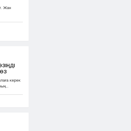
т. Жан
ӨЗІҢДІ
СӨЗ
лаға керек
ың...