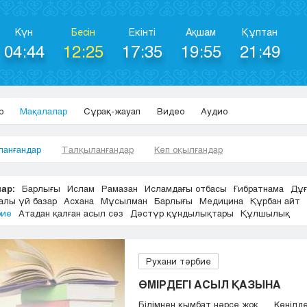
Күн
Бесін
Екінті
Ақшам
Құптан
04:44
12:25
17:35
19:55
21:49
р
Мақалалар
Сұрақ-жауап
Видео
Аудио
ланғандар
Талқыланғандар
Көп оқылғандар
ар:
Барлығы
Ислам
Рамазан
Исламдағы отбасы
Ғибратнама
Дұғ
алы үй базар
Асхана
Мұсылман
Барлығы
Медицина
Құрбан айт
бие
Атадан қалған асыл сөз
Дәстүр құндылықтары
Құлшылық
Рухани тәрбие
ӨМІРДЕГІ АСЫЛ ҚАЗЫНА
Білімнен қымбат нәрсе жоқ, Көңілд