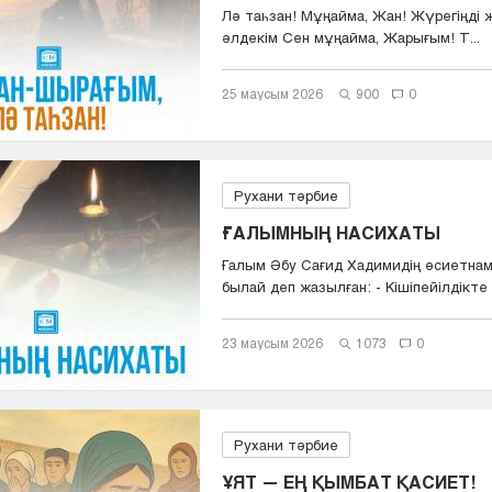
Лә таһзан! Мұңайма, Жан! Жүрегіңді 
әлдекім Сен мұңайма, Жарығым! Т...
25 маусым 2026
900
0
Рухани тәрбие
ҒАЛЫМНЫҢ НАСИХАТЫ
Ғалым Әбу Сағид Хадимидің өсиетна
былай деп жазылған: - Кішіпейілдікте т
23 маусым 2026
1073
0
Рухани тәрбие
ҰЯТ — ЕҢ ҚЫМБАТ ҚАСИЕТ!