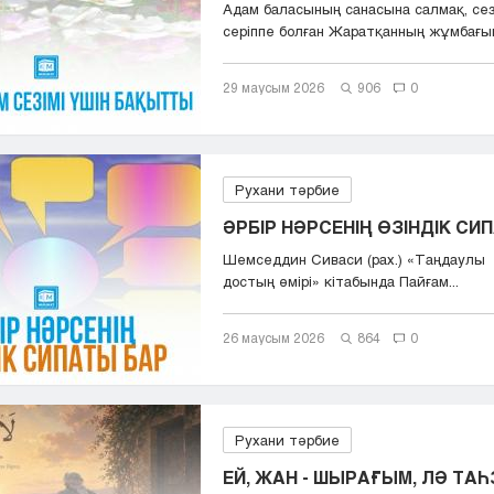
Адам баласының санасына салмақ, сез
серіппе болған Жаратқанның жұмбағын
...
29 маусым 2026
906
0
Рухани тәрбие
ӘРБІР НӘРСЕНІҢ ӨЗІНДІК СИ
Шемседдин Сиваси (рах.) «Таңдаулы
достың өмірі» кітабында Пайғам...
26 маусым 2026
864
0
Рухани тәрбие
ЕЙ, ЖАН - ШЫРАҒЫМ, ЛӘ ТАҺ