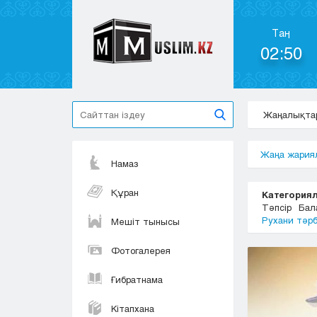
Таң
02:50
Жаңалықта
Жаңа жария
Намаз
Құран
Категориял
Тәпсір
Бал
Рухани тәр
Мешіт тынысы
Фотогалерея
Ғибратнама
Кітапхана