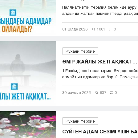
Паллиативтік терапия бөлімінде ауру 
алдында жатқан пациенттерді ұзақ жы
01 шілде 2026
1001
0
Рухани тәрбие
ӨМІР ЖАЙЛЫ ЖЕТІ АҚИҚАТ…
1.Ешкімді сөгіп жазғырма. Өмірде сөй
алмайтын адамдар да бар. 2. Тамақтың 
30 маусым 2026
837
0
Рухани тәрбие
СҮЙГЕН АДАМ СЕЗІМІ ҮШІН 