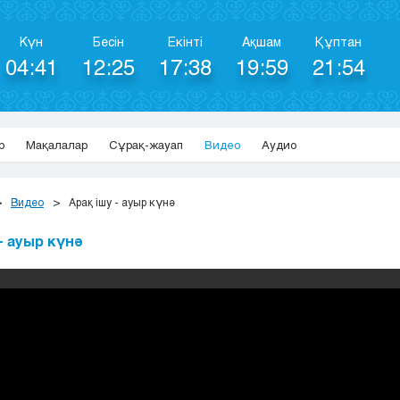
Күн
Бесін
Екінті
Ақшам
Құптан
04:41
12:25
17:38
19:59
21:54
р
Мақалалар
Сұрақ-жауап
Видео
Аудио
Видео
Арақ ішу - ауыр күнә
 - ауыр күнә