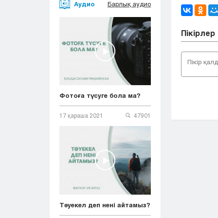
Аудио
Барлық аудио
Пікірлер
Фотоға түсуге бола ма?
17 қараша 2021
47901
Тәуекел деп нені айтамыз?