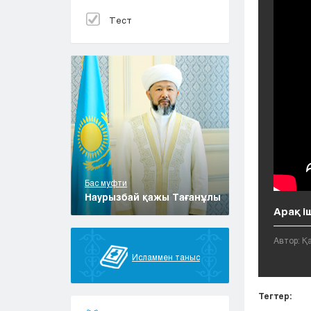
Тест
Бас муфти
Наурызбай қажы Тағанұлы
Арақ і
Автор: 
Исламмен таныс
Тегтер: