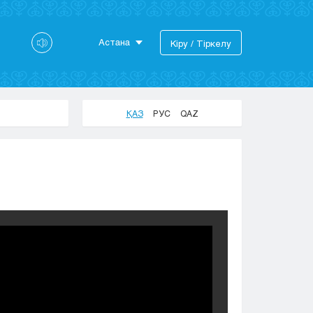
Астана
Кіру / Тіркелу
Астана
Алматы
Актау
ҚАЗ
РУС
QAZ
Актобе
Атырау
Жезказган
Караганда
Кокшетау
Костанай
Кызылорда
Павлодар
Петропавловск
Семей
Талдыкорган