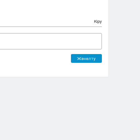
Кіру
Жөнелту