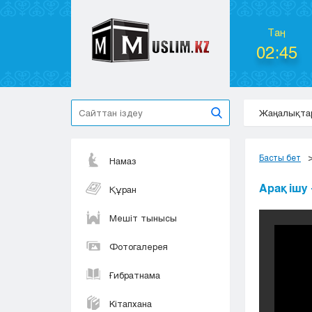
Таң
02:45
Жаңалықта
Басты бет
Намаз
Арақ ішу
Құран
Мешіт тынысы
Фотогалерея
Ғибратнама
Кітапхана