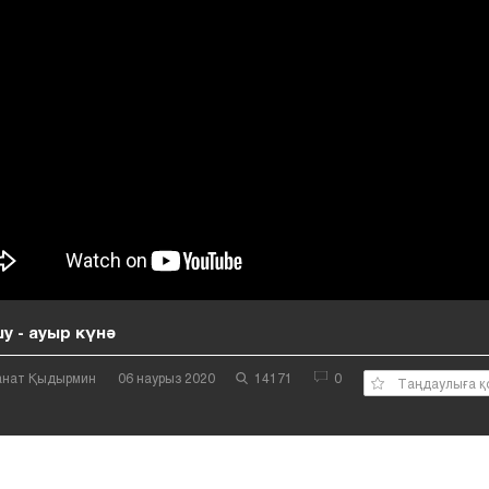
шу - ауыр күнә
Қанат Қыдырмин
06 наурыз 2020
14171
0
Таңдаулыға қ