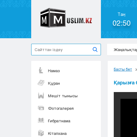
Таң
02:50
Жаңалықта
Басты бет
Намаз
Қарызға 
Құран
Мешіт тынысы
Фотогалерея
Ғибратнама
Кітапхана