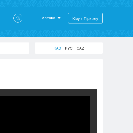
Астана
Кіру / Тіркелу
Астана
Алматы
Актау
ҚАЗ
РУС
QAZ
Актобе
Атырау
Жезказган
Караганда
Кокшетау
Костанай
Кызылорда
Павлодар
Петропавловск
Семей
Талдыкорган