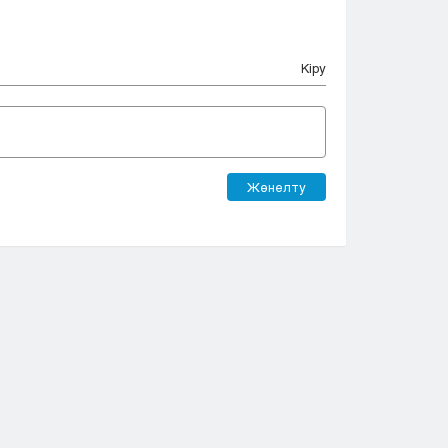
Кіру
Жөнелту