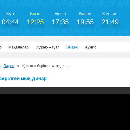
Күн
Бесін
Екінті
Ақшам
Құптан
04:44
12:25
17:35
19:55
21:49
р
Мақалалар
Сұрақ-жауап
Видео
Аудио
Видео
Қарызға берілген мың динар
берілген мың динар