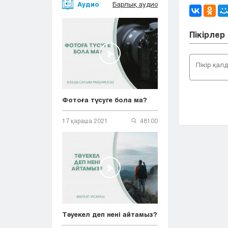
Аудио
Барлық аудио
Пікірлер
Фотоға түсуге бола ма?
17 қараша 2021
48100
Тәуекел деп нені айтамыз?