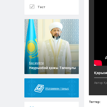
Тест
Бас муфти
Наурызбай қажы Тағанұлы
Қарызғ
Автор: 
Исламмен таныс
Тегтер: