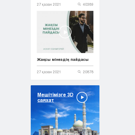
27 қазан 2021
40389
Жақсы мінездің пайдасы
27 қазан 2021
20878
Мешітімізге 3D
саяхат