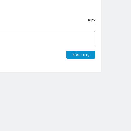
Кіру
Жөнелту