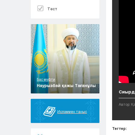
Тест
Бас муфти
Наурызбай қажы Тағанұлы
Сиырды
Автор: 
Исламмен таныс
Тегтер: