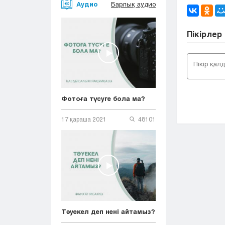
Аудио
Барлық аудио
Пікірлер
Фотоға түсуге бола ма?
17 қараша 2021
48101
Тәуекел деп нені айтамыз?