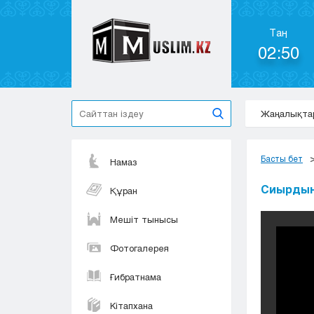
Таң
02:50
Жаңалықта
Басты бет
Намаз
Сиырдың
Құран
Мешіт тынысы
Фотогалерея
Ғибратнама
Кітапхана