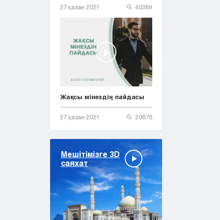
27 қазан 2021
40389
Жақсы мінездің пайдасы
27 қазан 2021
20878
Мешітімізге 3D
саяхат