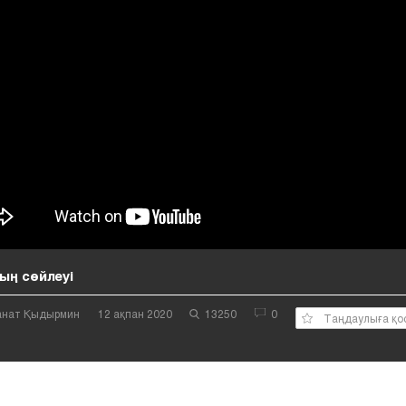
ң сөйлеуі
Қанат Қыдырмин
12 ақпан 2020
13250
0
Таңдаулыға қо