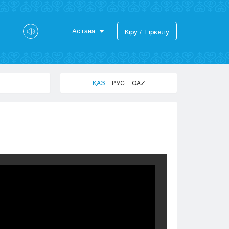
Астана
Кіру / Тіркелу
Астана
Алматы
Актау
ҚАЗ
РУС
QAZ
Актобе
Атырау
Жезказган
Караганда
Кокшетау
Костанай
Кызылорда
Павлодар
Петропавловск
Семей
Талдыкорган