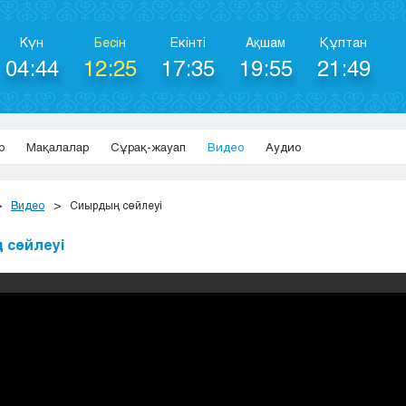
Күн
Бесін
Екінті
Ақшам
Құптан
04:44
12:25
17:35
19:55
21:49
р
Мақалалар
Сұрақ-жауап
Видео
Аудио
Видео
Сиырдың сөйлеуі
 сөйлеуі