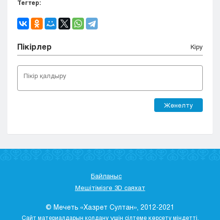
Тегтер:
Пікірлер
Кіру
Жөнелту
Байланыс
Мешітімізге 3D саяхат
© Мечеть «Хазрет Султан», 2012-2021
Сайт материалдарын қолдану үшін сілтеме көрсету міндетті.