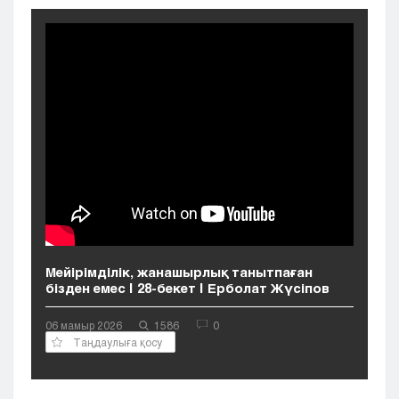
Кызылорда
Павлодар
Петропавловск
Семей
Талдыкорган
Тараз
Туркестан
Уральск
Усть-Каменогорск
Шымкент
Мейірімділік, жанашырлық танытпаған
бізден емес | 28-бекет | Ерболат Жүсіпов
06 мамыр 2026
1586
0
Таңдаулыға қосу