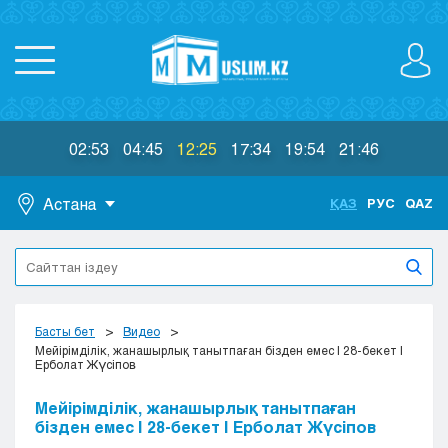
02:53
04:45
12:25
17:34
19:54
21:46
Астана
ҚАЗ
РУС
QAZ
Астана
Алматы
Актау
Актобе
Басты бет
Видео
Атырау
Мейірімділік, жанашырлық танытпаған бізден емес | 28-бекет |
Ерболат Жүсіпов
Жезказган
Караганда
Мейірімділік, жанашырлық танытпаған
Кокшетау
бізден емес | 28-бекет | Ерболат Жүсіпов
Костанай