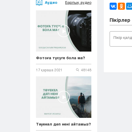
Аудио
Барлық аудио
Пікірлер
Фотоға түсуге бола ма?
17 қараша 2021
48148
Тәуекел деп нені айтамыз?