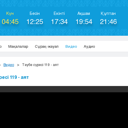
Күн
Бесін
Екінті
Ақшам
Құптан
04:45
12:25
17:34
19:54
21:46
р
Мақалалар
Сұрақ-жауап
Видео
Аудио
Видео
Тәубе сүресі 119 - аят
есі 119 - аят