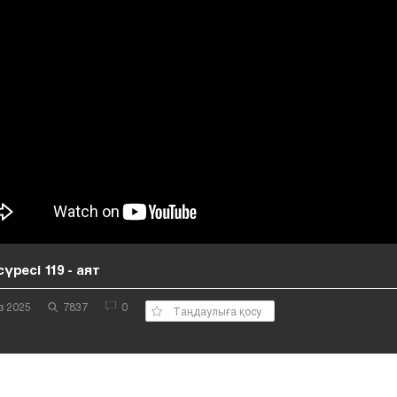
үресі 119 - аят
з 2025
7837
0
Таңдаулыға қосу