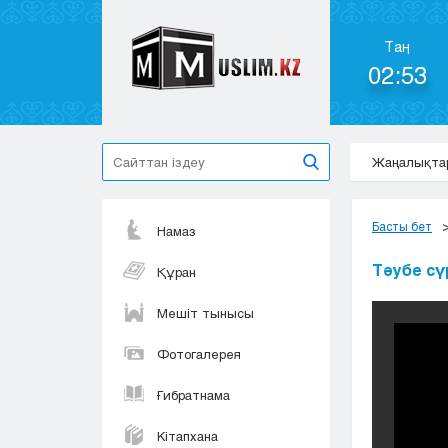
Таң
02:53
Жаңалықта
Басты бет
Намаз
Тәубе сүр
Құран
Мешіт тынысы
Фотогалерея
Ғибратнама
Кітапхана