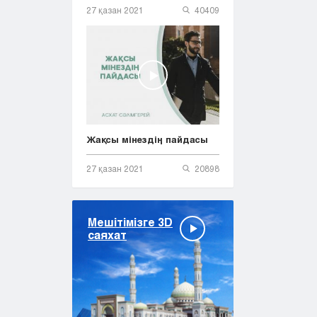
27 қазан 2021
40409
Жақсы мінездің пайдасы
27 қазан 2021
20898
Мешітімізге 3D
саяхат