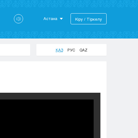
Астана
Кіру / Тіркелу
Астана
Алматы
Актау
ҚАЗ
РУС
QAZ
Актобе
Атырау
Жезказган
Караганда
Кокшетау
Костанай
Кызылорда
Павлодар
Петропавловск
Семей
Талдыкорган