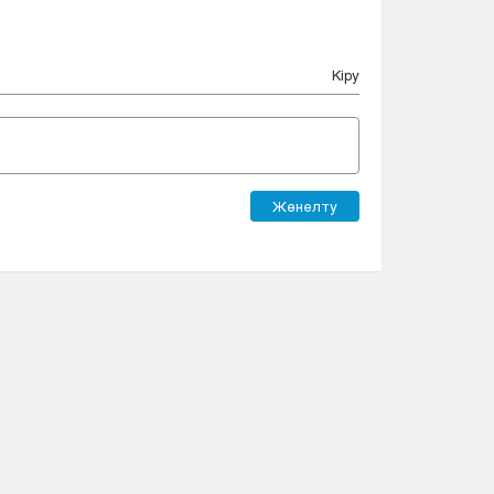
Кіру
Жөнелту