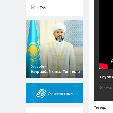
Тест
Бас муфти
Наурызбай қажы Тағанұлы
Тәубе с
04 науры
Исламмен таныс
Тегтер: