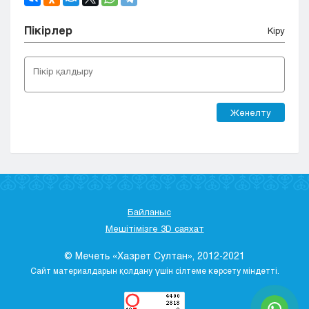
Пікірлер
Кіру
Жөнелту
Байланыс
Мешітімізге 3D саяхат
© Мечеть «Хазрет Султан», 2012-2021
Сайт материалдарын қолдану үшін сілтеме көрсету міндетті.