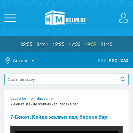
02:55
04:47
12:25
17:33
19:52
21:43
Астана
ҚАЗ
РУС
QAZ
Астана
Алматы
Актау
Актобе
Басты бет
Видео
Атырау
7-Бекет. Кейде жалғыз қал, береке бар
Жезказган
7-Бекет. Кейде жалғыз қал, береке бар
Караганда
Кокшетау
Костанай