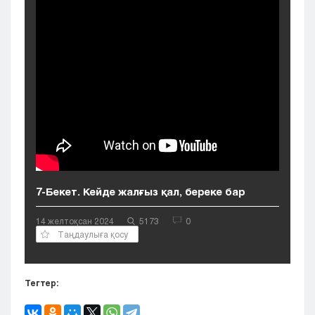
Кызылорда
Павлодар
Петропавловск
Семей
Талдыкорган
Тараз
Туркестан
Уральск
Усть-Каменогорск
Шымкент
7-Бекет. Кейде жалғыз қал, береке бар
14 желтоқсан 2024
5173
0
Таңдаулыға қосу
Тегтер: