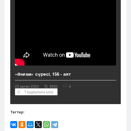
Кызылорда
Павлодар
Петропавловск
Семей
Талдыкорган
Тараз
Туркестан
Уральск
Усть-Каменогорск
Шымкент
«Әнғам» сүресі, 156 - аят
23 ақпан 2024
4835
0
Таңдаулыға қосу
Тегтер: