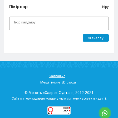
Пікірлер
Кіру
Жөнелту
Байланыс
Мешітімізге 3D саяхат
© Мечеть «Хазрет Султан», 2012-2021
Сайт материалдарын қолдану үшін сілтеме көрсету міндетті.