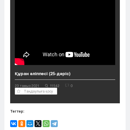
Кызылорда
Павлодар
Петропавловск
Семей
Талдыкорган
Тараз
Туркестан
Уральск
Усть-Каменогорск
Шымкент
Құран әліппесі (25-дәріс)
23 тамыз 2021
11542
0
Таңдаулыға қосу
Тегтер: