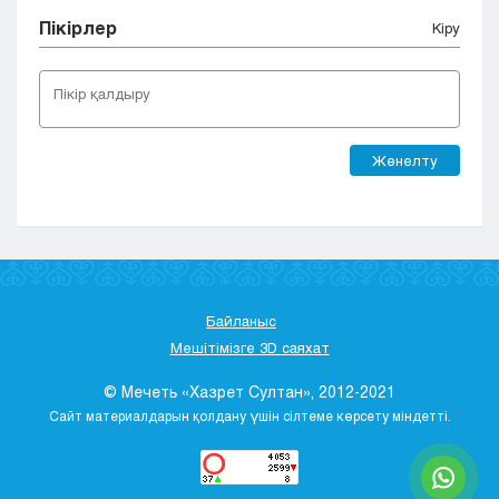
Пікірлер
Кіру
Жөнелту
Байланыс
Мешітімізге 3D саяхат
© Мечеть «Хазрет Султан», 2012-2021
Сайт материалдарын қолдану үшін сілтеме көрсету міндетті.