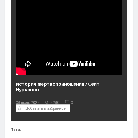
Кызылорда
Павлодар
Петропавловск
Семей
Талдыкорган
Тараз
Туркестан
Уральск
Усть-Каменогорск
Шымкент
История жертвоприношения / Сеит
Нурканов
08 июль 2022
2280
0
Добавить в избранное
Теги: