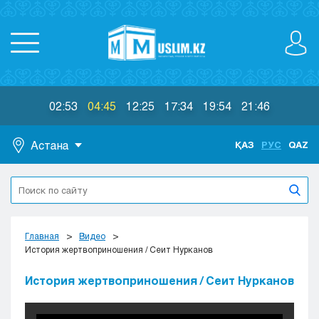
02:53
04:45
12:25
17:34
19:54
21:46
Астана
ҚАЗ
РУС
QAZ
Астана
Алматы
Актау
Актобе
Главная
Видео
Атырау
История жертвоприношения / Сеит Нурканов
Жезказган
История жертвоприношения / Сеит Нурканов
Караганда
Кокшетау
Костанай