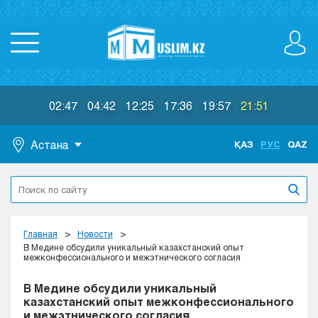
02:47
04:42
12:25
17:36
19:57
21:51
Астана
ҚАЗ
РУС
QAZ
Астана
Алматы
Актау
Актобе
Главная
Новости
Атырау
В Медине обсудили уникальный казахстанский опыт
межконфессионального и межэтнического согласия
Жезказган
Караганда
В Медине обсудили уникальный
Кокшетау
казахстанский опыт межконфессионального
и межэтнического согласия
Костанай