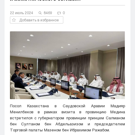
Кызылорда
22 июль 2024
Павлодар
8469
0
Петропавловск
Добавить в избранное
Семей
Талдыкорган
Тараз
Туркестан
Уральск
Усть-Каменогорск
Шымкент
Посол Казахстана в Саудовской Аравии Мадияр
Менилбеков в рамках визита в провинцию Медина
встретился с губернатором провинции принцем Салманом
бен Султаном бен Абдельазизом и председателем
Торговой палаты Мазеном бен Ибрахимом Ражабом.