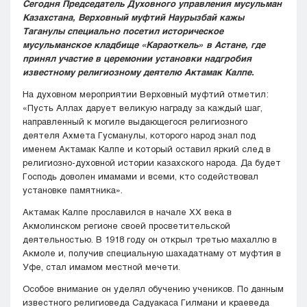
Сегодня Председатель Духовного управления мусульман
Казахстана, Верховный муфтий Наурызбай кажы
Таганулы специально посетил историческое
мусульманское кладбище «Караоткель» в Астане, где
принял участие в церемонии установки надгробия
известному религиозному деятелю Актамак Калпе.
На духовном мероприятии Верховный муфтий отметил:
«Пусть Аллах дарует великую награду за каждый шаг,
направленный к могиле выдающегося религиозного
деятеля Ахмета Гусманулы, которого народ знал под
именем Актамак Калпе и который оставил яркий след в
религиозно-духовной истории казахского народа. Да будет
Господь доволен имамами и всеми, кто содействовал
установке памятника».
Актамак Калпе прославился в начале XX века в
Акмолинском регионе своей просветительской
деятельностью. В 1918 году он открыл третью махаллю в
Акмоле и, получив специальную шахадатнаму от муфтия в
Уфе, стал имамом местной мечети.
Особое внимание он уделял обучению учеников. По данным
известного религиоведа Садуакаса Гилмани и краеведа