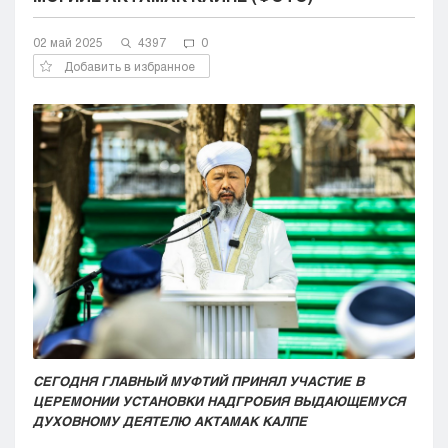
Кызылорда
02 май 2025
Павлодар
4397
0
Петропавловск
Добавить в избранное
Семей
Талдыкорган
Тараз
Туркестан
Уральск
Усть-Каменогорск
Шымкент
СЕГОДНЯ ГЛАВНЫЙ МУФТИЙ ПРИНЯЛ УЧАСТИЕ В
ЦЕРЕМОНИИ УСТАНОВКИ НАДГРОБИЯ ВЫДАЮЩЕМУСЯ
ДУХОВНОМУ ДЕЯТЕЛЮ АКТАМАК КАЛПЕ