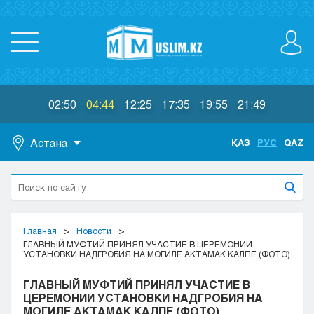
02:50
04:44
12:25
17:35
19:55
21:49
Астана
ҚАЗ
РУС
QAZ
Астана
Алматы
Актау
Актобе
Главная
Новости
Атырау
ГЛАВНЫЙ МУФТИЙ ПРИНЯЛ УЧАСТИЕ В ЦЕРЕМОНИИ
УСТАНОВКИ НАДГРОБИЯ НА МОГИЛЕ АКТАМАК КАЛПЕ (ФОТО)
Жезказган
Караганда
ГЛАВНЫЙ МУФТИЙ ПРИНЯЛ УЧАСТИЕ В
Кокшетау
ЦЕРЕМОНИИ УСТАНОВКИ НАДГРОБИЯ НА
МОГИЛЕ АКТАМАК КАЛПЕ (ФОТО)
Костанай