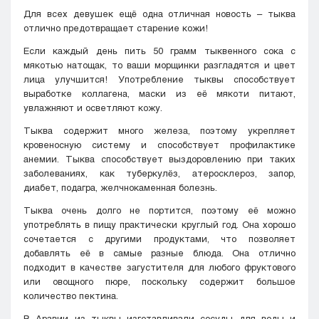
Для всех девушек ещё одна отличная новость – тыква
отлично предотвращает старение кожи!
Если каждый день пить 50 грамм тыквенного сока с
мякотью натощак, то ваши морщинки разгладятся и цвет
лица улучшится! Употребление тыквы способствует
выработке коллагена, маски из её мякоти питают,
увлажняют и осветляют кожу.
Тыква содержит много железа, поэтому укрепляет
кровеносную систему и способствует профилактике
анемии. Тыква способствует выздоровлению при таких
заболеваниях, как туберкулёз, атеросклероз, запор,
диабет, подагра, желчнокаменная болезнь.
Тыква очень долго не портится, поэтому её можно
употреблять в пищу практически круглый год. Она хорошо
сочетается с другими продуктами, что позволяет
добавлять её в самые разные блюда. Она отлично
подходит в качестве загустителя для любого фруктового
или овощного пюре, поскольку содержит большое
количество пектина.
В Аравии из тыквы изготавливали сосуды для воды и