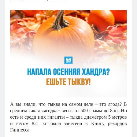
Кызылорда
Павлодар
Петропавловск
Семей
Талдыкорган
Тараз
Туркестан
Уральск
Усть-Каменогорск
Шымкент
А вы знали, что тыква на самом деле – это ягода? В
среднем такая «ягодка» весит от 500 грамм до 8 кг. Но
есть и среди них гиганты – тыква диаметром 5 метров
и весом 821 кг была занесена в Книгу рекордов
Гиннесса.