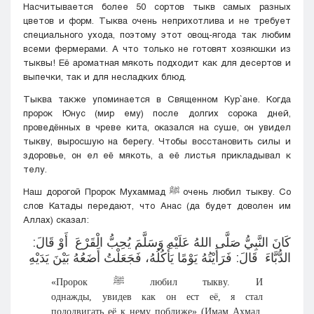
Насчитывается более 50 сортов тыкв самых разных
цветов и форм. Тыква очень неприхотлива и не требует
специального ухода, поэтому этот овощ-ягода так любим
всеми фермерами. А что только не готовят хозяюшки из
тыквы! Её ароматная мякоть подходит как для десертов и
выпечки, так и для несладких блюд.
Тыква также упоминается в Священном Кyр`ане. Когда
пророк Юнус (мир ему) после долгих сорока дней,
проведённых в чреве кита, оказался на суше, он увидел
тыкву, выросшую на берегу. Чтобы восстановить силы и
здоровье, он ел её мякоть, а её листья прикладывал к
телу.
Наш дорогой Пророк Мухаммад ﷺ очень любил тыкву. Со
слов Катады передают, что Анас (да будет доволен им
Аллах) сказал:
كَانَ النَّبِيُّ صَلَّى اللهُ عَلَيْهِ وَسَلَّمَ ‌يُحِبُّ ‌الْقَرْعَ أَوْ قَالَ:
الدُّبَّاءَ قَالَ: فَرَأَيْتُهُ يَوْمًا يَأْكُلُهُ، فَجَعَلْتُ أَضَعُهُ بَيْنَ يَدَيْهِ
«Пророк ﷺ любил тыкву. И
однажды, увидев как он ест её, я стал
пододвигать её к нему поближе» (Имам Ахмад,