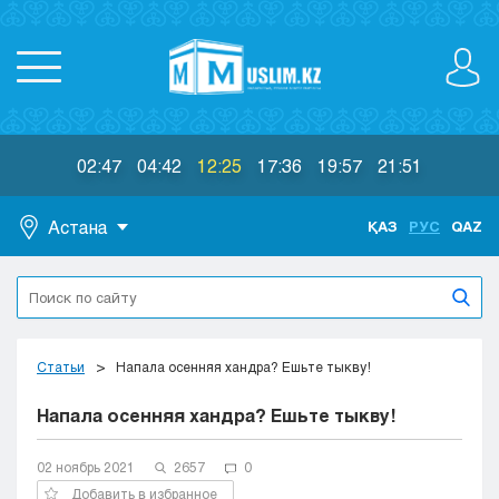
02:47
04:42
12:25
17:36
19:57
21:51
Астана
ҚАЗ
РУС
QAZ
Астана
Алматы
Актау
Актобе
Статьи
Напала осенняя хандра? Ешьте тыкву!
Атырау
Напала осенняя хандра? Ешьте тыкву!
Жезказган
Караганда
Кокшетау
02 ноябрь 2021
2657
0
Костанай
Добавить в избранное