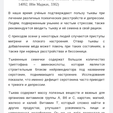
14092; Ибн Маджах, 3302)
В наше время учёные подтверждают пользу тыквы при
лечении различных психических расстройств и депрессии.
Людям, подверженным унынию и частым стрессам, также
рекомендуется вводить тыкву и её семена в свой рацион.
С приходом осени у некоторых людей случаются приступы
мигрени и плохого настроения. Отвар тыквы с
добавлением мёда может помочь при таких состояниях, а
также при нервных расстройствах и бессоннице.
Тыквенные семечки содержат большое количество
триптофана – аминокислоты, которая является
строительным блоком нейромедиатора под названием
серотонин, поднимающего настроение. Исследования
показали, что именно дефицит серотонина часто приводит
к тревоге и депрессии.
Тыква содержит массу полезных веществ и важных для
организма витаминов группы А, В6 и С, каротин, магний,
железо и калий. Витамин Т, который сложно найти в
других продуктах, улучшает усвояемость пищи и
нормализует метаболизм. Он же не даёт разрастаться