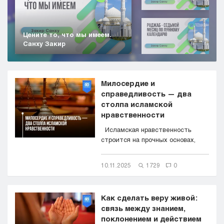
Цените то, что мы имеем.
Санху Закир
Милосердие и
справедливость — два
столпа исламской
нравственности
Исламская нравственность
строится на прочных основах,
главные из которых &mdas...
10.11.2025
1729
0
Как сделать веру живой:
связь между знанием,
поклонением и действием