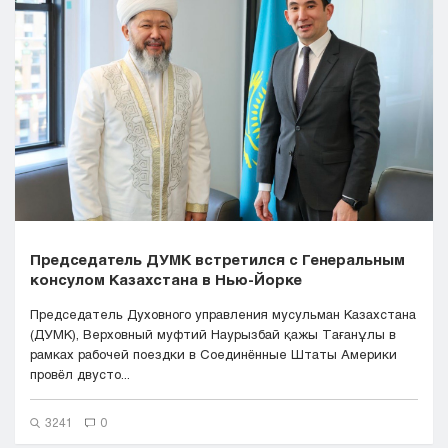
Кызылорда
Павлодар
Петропавловск
Семей
Талдыкорган
Тараз
Туркестан
Уральск
Усть-Каменогорск
Шымкент
Председатель ДУМК встретился с Генеральным
консулом Казахстана в Нью-Йорке
Председатель Духовного управления мусульман Казахстана
(ДУМК), Верховный муфтий Наурызбай қажы Тағанұлы в
рамках рабочей поездки в Соединённые Штаты Америки
провёл двусто...
3241
0