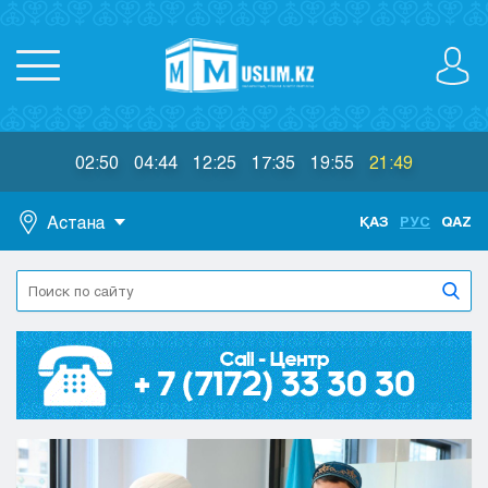
02:50
04:44
12:25
17:35
19:55
21:49
Астана
ҚАЗ
РУС
QAZ
Астана
Алматы
Актау
Актобе
Атырау
Жезказган
Караганда
Кокшетау
Костанай