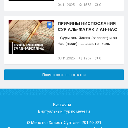
04.11.2025
1583
0
ПРИЧИНЫ НИСПОСЛАНИЯ
СУР АЛЬ-ФАЛЯК И АН-НАС
Суры аль-Фаляк (рассвет) и ан-
Нас (люди) называются «аль-
Му‘аввиза...
03.11.2025
1987
0
Посмотреть все статьи
Контакты
Виртуальный тур по мечети
© Мечеть «Хазрет Султан», 2012-2021