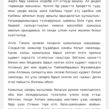
жерге бару немесе әлдебір істі істеуді меңзеу. Ал діндегі
терминдік мағынасы: белгілі бір уақытта Арафатта тұру,
яғни, уақфа жасау және Қағбаны тауап ету әдебіне сай
Қағбаны айналып жүру арқылы орындалатын құлшылық».
Ғалымдарымыздың түсіндіруінше, шамасы бола тұра, мән
бермей, салғырттықпен немесе менсінбей қажылық
амалын орындамаса, ол пенде үлкен күнә жасаған болып
есептеледі.
Алла Тағала қалаған пендесін қажылыққа шақырады.
Сондықтан қажылар Құдайдың қонағы болып саналады.
Қазақ халқы қажылыққа барып келген кісіге ерекше
құрмет көрсетіп, ілтипатын танытқан. Өйткені, қасиетті
Мекке мен Мәдинаға барып келген кісіге құрмет көрсету
Алланың діні мен ардақты Пайғамбарымыз Мұхаммедке
(оған Алланың салауаты мен сәлемі болсын) құрмет болып
саналады. Ал ұлы сапарға барып келген кісі «қажы» деген
атқа лайықты болғаны абзал.
Қажылық сапары мұсылман баласын рухани кемелденуге,
ойы мен көзқарасының түзелуіне үлкен әсер етеді.
Өйткені, пенде Аллаға жақындау ниетімен ұзақ сапарға
бару үшін Отанын тәрк етіп, бала-шағасымен, ағайын-