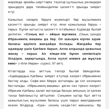
мерзімде арнайы шарттарға тәуелді құлшылық рәсімдерін
орындауға дара тағайындалған қасиетті орынды зиярат
етуі.
Қажылық сапарға баруға мүмкіндігі бар мұсылманға
қасиетті орынды зиярат етуі, яғни қажылыққа баруы –
парыз. Бұған қатысты қасиетті кітабымыз Құранда былай
делінген:
«Соның өзі – айқын мұғжиза.
(Оның ішінде)
Ибраһимнің мақамы да бар. Ол шаһарға кірген адам
баласы қауіпсіз жағдайда болады. Жағдайы бар
адамдар үшін Қағбаға барып, Алла алдында қажылық
жасау – парыз. Ал кімде-кім бұған сенімсіздік
білдірсе, ақиқатында, Алла күллі әлемге де мұқтаж
емес»
(«Әли Имран» сүресі, 97-аят).
Кітаптарда осы аяттың тәпсірі былай баяндалған:
«Адамдардың Қағбаны зиярат етулері хазірет Ибраһимнен
бастау алды. Сафа мен Маруа жоталары да сол кезеңнен
басталады. «Ибраһимнің мақамы» деген сөз тіркесі хазірет
Ибраһим Қағбаны қалап жатқанда басқан аяғының ізі қалған
тасқа байланысты айтылған. Сонымен қатар бұл аятта
қажылықтың мұсылман баласы үшін парыз амалдарынан
екенін білдіреді. «Қаж» сөзінің сөздіктегі мағынасы: бір