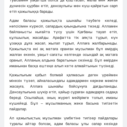
туысымен уақытша болса да қоштасып, малы мен жиған
дүниесін құрбан етіп, денсаулығы мен күш-қайратын сарп
етіп қажылыққа барады.
Адам баласы қажылықта шынайы тәубеге келеді,
нәпсісімен күресіп, сапардың қиындығына төзеді. Алламен
байланысты нығайта түсу үшін Қағбаны тауап етіп,
құлшылық жасайды. Арафатта тік аяқта тұрып, күн
ұзаққа дұға жасап, жылап тұрып, Аллаға жалбарынады.
Қажылықта екі ақ матаға оранған мұсылман бұл өмірдің
жалған екенін, уақыт-сағаты келгенде осындай ақ матаға
оранып, Алланың алдына баратынын сезінеді. Бұл өмірден
иманынан басқа ештеңе алып кете алмайтынын түсінеді.
Қажылығым қабыл болмай қалмасын деген үреймен
мінезін түзеп, айналасындағы адамдармен көркем мәміле
жасауға, Аллаға шынайы бойсұнуға дағдыланады.
Денсаулығына шүкір етіп, қайыр сұраған адамдарға садақа
береді. Осылайша, оның жүрегі мейірімге толып, иманы
күшейеді. Бұл – мұсылманның жеке басына тигізетін
пайдалар.
Ал қажылықтың мұсылман үмбетіне тигізер пайдалары
туралы айтар болсақ, адам баласы ұлы сапар кезінде