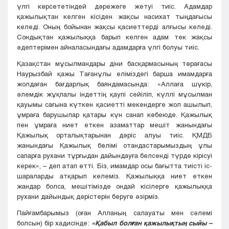
үлгі көрсететіндей дәрежеге жетуі тиіс. Адамдар
қажылықтан келген кісіден жақсы насихат тыңдағысы
келеді. Оның бойынан жақсы қасиеттерді алғысы келеді.
Сондықтан қажылыққа барып келген адам тек жақсы
әдептерімен айналасындағы адамдарға үлгі болуы тиіс.
Қазақстан мұсылмандары діни басқармасының төрағасы
Наурызбай қажы Тағанұлы еліміздегі барша имамдарға
жолдаған бағдарлық баяндамасында: «Аллаға шүкір,
әлемдік жұқпалы індеттің қаупі сейіліп, күллі мұсылман
қауымы сағына күткен қасиетті мекендерге жол ашылып,
ұмраға барушылар қатары күн санап көбеюде. Қажылық
пен ұмраға ниет еткен азаматтар мешіт жанындағы
Қажылық орталықтарынан дәріс алуы тиіс. ҚМДБ
жанындағы Қажылық бөлімі отандастарымыздың ұлы
сапарға рухани тұрғыдан дайындауға белсенді түрде кірісуі
керек», – деп атап өтті. Біз, имамдар осы бағытта тиісті іс-
шараларды атқарып келеміз. Қажылыққа ниет еткен
жандар болса, мешітімізде ондай кісілерге қажылыққа
рухани дайындық дәрістерін беруге әзірміз.
Пайғамбарымыз (оған Алланың салауаты мен сәлемі
болсын) бір хадисінде:
«Қабыл болған қажылықтың сыйы –