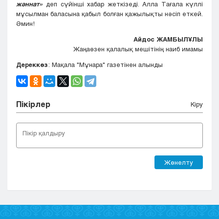
жәннат»
деп сүйінші хабар жеткізеді. Алла Тағала күллі
мұсылман баласына қабыл болған қажылықты нәсіп еткей.
Әмин!
Айдос ЖАМБЫЛҰЛЫ
Жаңаөзен қалалық мешітінің наиб имамы
Дереккөз
: Мақала "Мұнара" газетінен алынды
Пікірлер
Кіру
Жөнелту