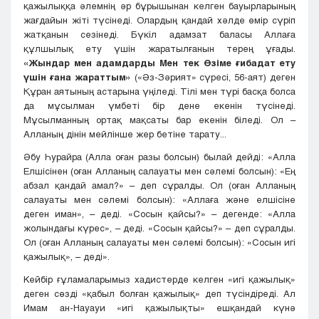
қажылыққа әлемнің әр бұрышынан келген бауырларының
жағдайын жіті түсінеді. Олардың қандай хәлде өмір сүріп
жатқанын сезінеді. Бүкіл адамзат баласы Аллаға
құлшылық ету үшін жаратылғанын терең ұғады.
«Жындар мен адамдарды Мен тек Өзіме ғибадат ету
үшін ғана жараттым»
(«Әз-Зәрият» сүресі, 56-аят) деген
Құран аятының астарына үңіледі. Тілі мен түрі басқа болса
да мұсылман үмбеті бір дене екенін түсінеді.
Мұсылманның ортақ мақсаты бар екенін біледі. Ол –
Алланың дінін мейлінше жер бетіне тарату...
Әбу Һурайра (Алла оған разы болсын) былай дейді: «Алла
Елшісінен (оған Алланың салауаты мен сәлемі болсын): «Ең
абзал қандай амал?» – деп сұралды. Ол (оған Алланың
салауаты мен сәлемі болсын): «Аллаға және елшісіне
деген иман», – деді. «Сосын қайсы?» – дегенде: «Алла
жолындағы күрес», – деді. «Сосын қайсы?» – деп сұралды.
Ол (оған Алланың салауаты мен сәлемі болсын): «Сосын игі
қажылық», – деді».
Кейбір ғұламаларымыз хадистерде келген «игі қажылық»
деген сөзді «қабыл болған қажылық» деп түсіндіреді. Ал
Имам ан-Науауи «игі қажылықты» ешқандай күнә