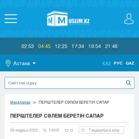
02:53
04:45
12:25
17:34
19:54
21:46
Астана
ҚАЗ
РУС
QAZ
Астана
Алматы
Актау
Актобе
Мақалалар
ПЕРІШТЕЛЕР СӘЛЕМ БЕРЕТІН САПАР
Атырау
ПЕРІШТЕЛЕР СӘЛЕМ БЕРЕТІН САПАР
Жезказган
Караганда
Кокшетау
02 наурыз 2022
13501
0
Таңдаулыға қосу
Костанай