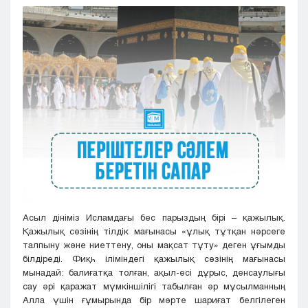
Кызылорда
Павлодар
Петропавловск
Семей
Талдыкорган
Тараз
Туркестан
Уральск
Усть-Каменогорск
Шымкент
Асыл дініміз Исламдағы бес парыздың бірі – қажылық.
Қажылық сөзінің тілдік мағынасы «ұлық тұтқан нәрсеге
талпыну және ниеттену, оны мақсат тұту» деген ұғымды
білдіреді. Фиқһ іліміндегі қажылық сөзінің мағынасы
мынадай: балиғатқа толған, ақыл-есі дұрыс, денсаулығы
сау әрі қаражат мүмкіншілігі табылған әр мұсылманның
Алла үшін ғұмырында бір мәрте шариғат белгілеген