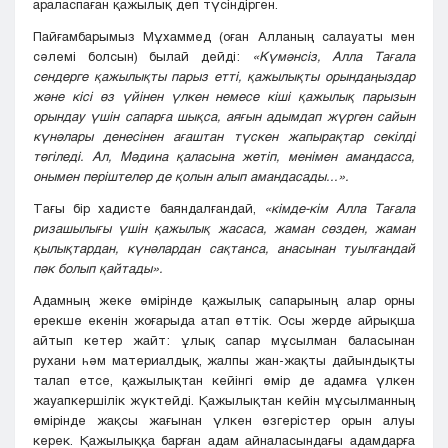
араласпаған қажылық деп түсіндірген.
Пайғамбарымыз Мұхаммед (оған Алланың салауаты мен
сәлемі болсын) былай дейді:
«Күмәнсіз, Алла Тағала
сендерге қажылықты парыз етті, қажылықты орындаңыздар
және кісі өз үйінен үлкен немесе кіші қажылық парызын
орындау үшін сапарға шықса, аяғын адымдап жүрген сайын
күнәлары денесінен ағаштан түскен жапырақтар секілді
төгіледі. Ал, Мәдина қаласына жетіп, менімен амандасса,
онымен періштелер де қолын алып амандасады...».
Тағы бір хадисте баяндалғандай,
«кімде-кім Алла Тағала
ризашылығы үшін қажылық жасаса, жаман сөзден, жаман
қылықтардан, күнәлардан сақтанса, анасынан туылғандай
пәк болып қайтады».
Адамның жеке өмірінде қажылық сапарының алар орны
ерекше екенін жоғарыда атап өттік. Осы жерде айрықша
айтып кетер жайт: ұлық сапар мұсылман баласынан
рухани һәм материалдық, жалпы жан-жақты дайындықты
талап етсе, қажылықтан кейінгі өмір де адамға үлкен
жауапкершілік жүктейді. Қажылықтан кейін мұсылманның
өмірінде жақсы жағынан үлкен өзгерістер орын алуы
керек. Қажылыққа барған адам айналасындағы адамдарға