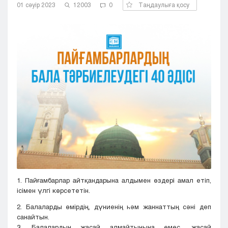
01 сәуір 2023
12003
0
Таңдаулыға қосу
Кызылорда
Павлодар
Петропавловск
Семей
Талдыкорган
Тараз
Туркестан
Уральск
Усть-Каменогорск
Шымкент
1. Пайғамбарлар айтқандарына алдымен өздері амал етіп,
ісімен үлгі көрсететін.
2. Балаларды өмірдің, дүниенің һәм жаннаттың сәні деп
санайтын.
3. Балалардың жасай алмайтынына емес, жасай