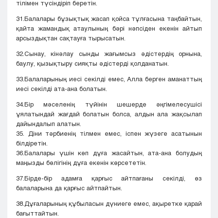
тілімен түсіндіріп беретін.
31.Балалары бұзықтық жасап қойса тұлғасына таңбайтын,
қайта жамандық атаулының бәрі нәпсіден екенін айтып
арсыздықтан сақтауға тырысатын.
32.Сынау, кінәлау сынды жағымсыз әдістердің орнына,
баулу, қызықтыру сияқты әдістерді қолданатын.
33.Балаларының иесі секілді емес, Алла берген аманаттың
иесі секілді ата-ана болатын.
34.Бір мәселенің түйінін шешерде әңгімелесушісі
ұялатындай жағдай болатын болса, алдын ала жақсылап
дайындалып алатын.
35. Діни тәрбиенің тілмен емес, іспен жүзеге асатынын
білдіретін.
36.Балалары үшін көп дұға жасайтын, ата-ана болудың
маңызды бөлігінің дұға екенін көрсететін.
37.Бірде-бір адамға қарғыс айтпағаны секілді, өз
балаларына да қарғыс айтпайтын.
38.Дұғаларының құбыласын дүниеге емес, ақыретке қарай
бағыттайтын.