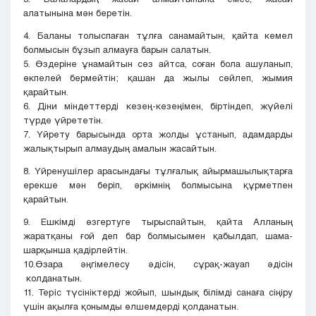
алатынына мән беретін.
4. Баланы толыспаған тұлға санамайтын, қайта кемел
болмысын бұзып алмауға барын салатын.
5. Өздеріне ұнамайтын сөз айтса, соған бола ашуланып,
өкпелей бермейтін; қашан да жылы сөйлеп, жымия
қарайтын.
6. Діни міндеттерді кезең-кезеңімен, біртіндеп, жүйелі
түрде үйрететін.
7. Үйрету барысында орта жолды ұстанып, адамдарды
жалықтырып алмаудың амалын жасайтын.
8. Үйренушілер арасындағы тұлғалық айырмашылықтарға
ерекше мән беріп, әркімнің болмысына құрметпен
қарайтын.
9. Ешкімді өзгертуге тырыспайтын, қайта Алланың
жаратқаны ғой деп бар болмысымен қабылдап, шама-
шарқынша қадірлейтін.
10.Өзара әңгімелесу әдісін, сұрақ-жауап әдісін
колданатын.
11. Tepic түсініктерді жойып, шындық білімді санаға сіңіру
үшін ақылға қонымды өлшемдерді қолданатын.