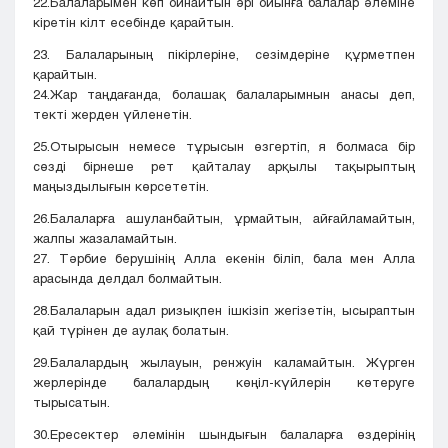
22.Балаларымен көп ойнайтын әрі ойынға балалар әлеміне
кіретін кілт есебінде қарайтын.
23. Балаларының пікірлеріне, сезімдеріне құрметпен
қарайтын.
24.Жар таңдағанда, болашақ балаларымнын анасы деп,
текті жерден үйленетін.
25.Отырысын немесе тұрысын өзгертіп, я болмаса бір
сөзді бірнеше рет қайталау арқылы тақырыптың
маңыздылығын көрсететін.
26.Балаларға ашуланбайтын, ұрмайтын, айғайламайтын,
жалпы жазаламайтын.
27. Тәрбие берушінің Алла екенін біліп, бала мен Алла
арасында делдал болмайтын.
28.Балаларын адал ризықпен ішкізіп жегізетін, ысыраптын
қай түрінен де аулақ болатын.
29.Балалардың жылауын, ренжуін каламайтын. Жүрген
жерлерінде балалардың көңіл-күйлерін көтеруге
тырысатын.
30.Ересектер әлемінін шындығын балаларға өздерінің