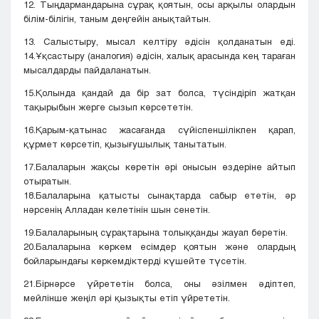
12. Тыңдармандарына сұрақ қоятын, осы арқылы олардын
білім-білігін, таным деңгейін анықтайтын.
13. Салыстыру, мысал келтіру әдісін қолданатын еді.
14.Ұқсастыру (аналогия) әдісін, халық арасында кең тараған
мысалдарды пайдаланатын.
15.Қолында қандай да бір зат болса, түсіндіріп жатқан
тақырыбын жерге сызып көрсететін.
16.Қарым-қатынас жасағанда сүйіспеншілікпен қарап,
құрмет көрсетіп, қызығушылық танытатын.
17.Балаларын жақсы көретін әрі онысын өздеріне айтып
отыратын.
18.Балаларына қатысты сынақтарда сабыр ететін, әр
нәрсенің Алладан келетінін шын сенетін.
19.Балаларының сұрақтарына толыққанды жауап беретін.
20.Балаларына көркем есімдер қоятын және олардың
бойларындағы көркемдіктерді күшейте түсетін.
21.Бірнәрсе үйрететін болса, оны әзілмен әдіптеп,
мейлінше жеңіл әрі қызықты етіп үйрететін.