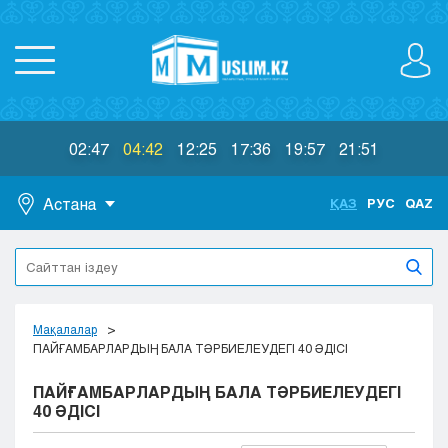
02:47
04:42
12:25
17:36
19:57
21:51
Астана
ҚАЗ
РУС
QAZ
Астана
Алматы
Актау
Актобе
Мақалалар
Атырау
ПАЙҒАМБАРЛАРДЫҢ БАЛА ТӘРБИЕЛЕУДЕГІ 40 ӘДІСІ
Жезказган
ПАЙҒАМБАРЛАРДЫҢ БАЛА ТӘРБИЕЛЕУДЕГІ
Караганда
40 ӘДІСІ
Кокшетау
Костанай