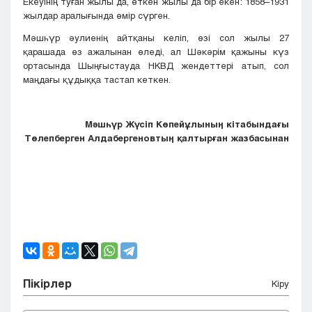
Екеуінің туған жылы да, өткен жылы да бір екен: 1858–1931
жылдар аралығында өмір сүрген.
Мәшһүр әулиенің айтқаны келіп, өзі сол жылы 27
қарашада өз ажалынан өледі, ал Шәкәрім қажыны күз
ортасында Шыңғыстауда НКВД жендеттері атып, сол
маңдағы құдыққа тастап кеткен.
Мәшһүр Жүсіп Көпейұлының кітабындағы
Төлепберген Алдабергеновтың қалтырған жазбасынан
Пікірлер
Кіру