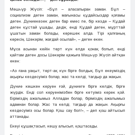
Мәшһүр Жүсіп: «Бұл – аласапыран заман. Бұл –
социализм деген заман, мағынасы құдайсыздар қоғамы
деген. Дүниекезек деген бар емес пе, бір кезде – Құдай
деген құстай ұшады, дедік, енді Құдай деген, мұрттай
ұшатын заман болады, көрешек алда. Тірі қалғаның
көресің. Шәкәрім, жағдай осылай», – деген екен.
Мұса асынан кейін төрт күн елде қонақ болып, енді
қайтам деген досы Шәкәрім қажыға Мәшһүр Жүсіп айтқан
екен:
«Аз ғана уақыт, төрт-ақ күн бірге болдық. Бұл екеуміздің
ақырғы кездесуіміз болар, жас та келді, тағдыр да жақын.
Дүние көшкен керуен ғой, дүниеге бірге келдік, бірге
жүрдік. Енді сол керуенімізбен бірге кетуіміз керек қой.
Біріміздің ажалымыз Алладан болар, біріміздің ажалымыз
адамнан болар. Жас та келді, тағдыр да жақын. Ақырғы
кездесуіміз осы болар. Қош сау бол!», – деп қош айтысып
аттанады.
Екеуі құшақтасып, кешу алысып, қоштасады.