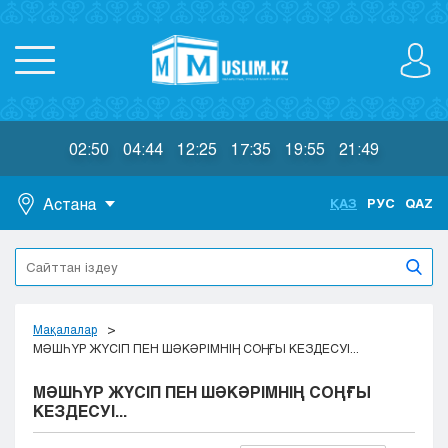
02:50
04:44
12:25
17:35
19:55
21:49
Астана
ҚАЗ
РУС
QAZ
Астана
Алматы
Актау
Актобе
Мақалалар
Атырау
МӘШҺҮР ЖҮСІП ПЕН ШӘКӘРІМНІҢ СОҢҒЫ КЕЗДЕСУІ...
Жезказган
МӘШҺҮР ЖҮСІП ПЕН ШӘКӘРІМНІҢ СОҢҒЫ
Караганда
КЕЗДЕСУІ...
Кокшетау
Костанай