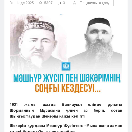
31 шілде 2025
5307
0
Таңдаулыға қосу
Кызылорда
Павлодар
Петропавловск
Семей
Талдыкорган
Тараз
Туркестан
Уральск
Усть-Каменогорск
Шымкент
1931 жылы жазда Баянауыл елінде ұрпағы
Шорманның Мұсасына үлкен ас беріп, соған
Шыңғыстаудан Шәкәрім қажы келіпті.
Шәкәрім құрдасы Мәшһүр Жүсіптен: «Мына жаңа заман
қалай болады?», – деп сұрайды.