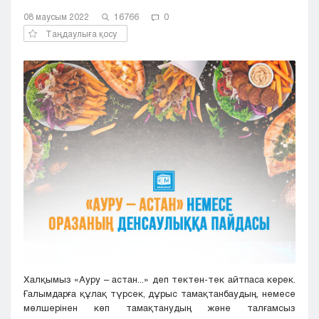
Кызылорда
08 маусым 2022
16766
0
Павлодар
Таңдаулыға қосу
Петропавловск
Семей
Талдыкорган
Тараз
Туркестан
Уральск
Усть-Каменогорск
Шымкент
Халқымыз «Ауру – астан...» деп тектен-тек айтпаса керек.
Ғалымдарға құлақ түрсек, дұрыс тамақтанбаудың, немесе
мөлшерінен көп тамақтанудың және талғамсыз