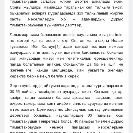
тамақтанудың салдары үлкен дертке айналады екен.
Соңғы жылдары мамандар тарапынан көп талқыға түсіп,
бұқаралық ақпарат құралдарында жиі талқыланып жүрген
басты мәселелердің бірі – адамдардың дұрыс
тамақтанбауынан туындаған дерттер.
Ғалымдар адам баласының денінің саулығына оның не ішіп,
не жегені қатты әсер етеді. Ол, ол ма, атақты Ислам
ғұламасы Ибн Халдун
[1]
адам қандай малдың немесе
жануардың етін жеп, сүтін ішкеніне байланысты бойында
сол жануардың мінезі мен генетикалық ерекшелектері
пайда болатынын айтқан. Сондықтан да біз не ішіп, не
жегенімізге, қанша мөлшерде, қай уақытта жеп-ішу
керекпіз бәріне көңіл бөлуіміз керек.
Зерттеушілердің айтуына қарағанда, әлем тұрғындарының
30-35 пайызы семіздікпен ауырады екен. Осымен қатар,
қазіргі таңда адамзат баласы арасында асқазан, ішек,
жүрек тамырлары, қант диабеті сияқты аурулар да кеңінен
етек жайған. Дүниежүзілік Денсаулық сақтау ұйымының
деректері бойынша, науқастардың 80 пайызы осы
тамақтанудың төңірегінде болса, 40 пайызы тікелей дұрыс
тамақтанбаудың немесе пайдасыз нәрселермен