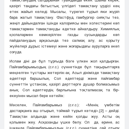
тамақтанудың салдарынан туындайды екен. Шыны керек,
қазіргі таңдағы батыстық үлгідегі тамақтану үрдісі кең
етек жайып келеді. Мысалы, түрегеп тұрып яки жүріп
бара жатып тамақтану. Фастфуд, гамбургер сияқты тез,
жеңіл дайындалған ішінде калориясы мен холестерині көп
тамақтармен тамақтануды әдетке айналдыру. Химиялық
қоспалармен көмкерілген газды сусындарды көп
пайдаланудың арқасында тез салмақ алу, ас қорыту
жүйелері дұрыс істемеуі және жоғарыдағы ауруларға әкеп
соғуда.
Ислам діні де бұл тұрғыда бізге үлкен жол қалдырған.
Пайғамбарымыздың (с.ғ.с.) сүннетінде бұл тақырыптарға
меңзелген тұстары жетерлік-ақ. Асыл дінімізде тамақтану
әдептері баршылық. Сол әдептерді және пайғамбар
сүннеттін ұстансақ, қазіргі дерттерге душар болмасымыз
анық. Сол әдептердің барлығына тоқталмасақ та бір-
екеуінен мысал бере кетейік:
Мәселен, Пайғамбарымыз (с.ғ.с.): «Менің үмбетім
дастарқанға аш отырып, тоймай тұрып кетеді»,
[2]
– дейді.
Тамақтан алдында және кейін қолды жуу. Асты оң
қолымен жеу. Асқазанды үшке бөлу. Ол да, әрине, ас
ішкенде Пайғамбарымыздың (с.ғ.с.) сүннетіне сай отыру