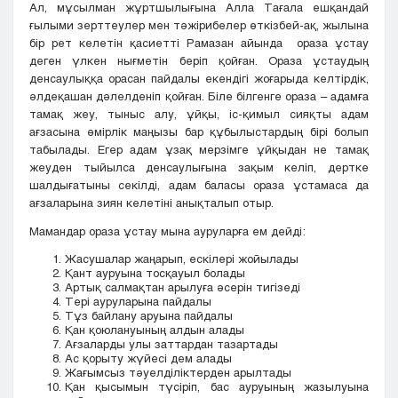
Ал, мұсылман жұртшылығына Алла Тағала ешқандай
ғылыми зерттеулер мен тәжірибелер өткізбей-ақ, жылына
бір рет келетін қасиетті Рамазан айында ораза ұстау
деген үлкен нығметін беріп қойған. Ораза ұстаудың
денсаулыққа орасан пайдалы екендігі жоғарыда келтірдік,
әлдеқашан дәлелденіп қойған. Біле білгенге ораза – адамға
тамақ жеу, тыныс алу, ұйқы, іс-қимыл сияқты адам
ағзасына өмірлік маңызы бар құбылыстардың бірі болып
табылады. Егер адам ұзақ мерзімге ұйқыдан не тамақ
жеуден тыйылса денсаулығына зақым келіп, дертке
шалдығатыны секілді, адам баласы ораза ұстамаса да
ағзаларына зиян келетіні анықталып отыр.
Мамандар ораза ұстау мына ауруларға ем дейді:
Жасушалар жаңарып, ескілері жойылады
Қант ауруына тосқауыл болады
Артық салмақтан арылуға әсерін тигізеді
Тері ауруларына пайдалы
Тұз байлану аруына пайдалы
Қан қоюлануының алдын алады
Ағзаларды улы заттардан тазартады
Ас қорыту жүйесі дем алады
Жағымсыз тәуелділіктерден арылтады
Қан қысымын түсіріп, бас ауруының жазылуына