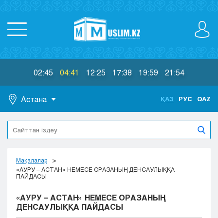
02:45
04:41
12:25
17:38
19:59
21:54
Астана
ҚАЗ
РУС
QAZ
Астана
Алматы
Актау
Актобе
Мақалалар
Атырау
«АУРУ – АСТАН» НЕМЕСЕ ОРАЗАНЫҢ ДЕНСАУЛЫҚҚА
ПАЙДАСЫ
Жезказган
Караганда
«АУРУ – АСТАН» НЕМЕСЕ ОРАЗАНЫҢ
Кокшетау
ДЕНСАУЛЫҚҚА ПАЙДАСЫ
Костанай