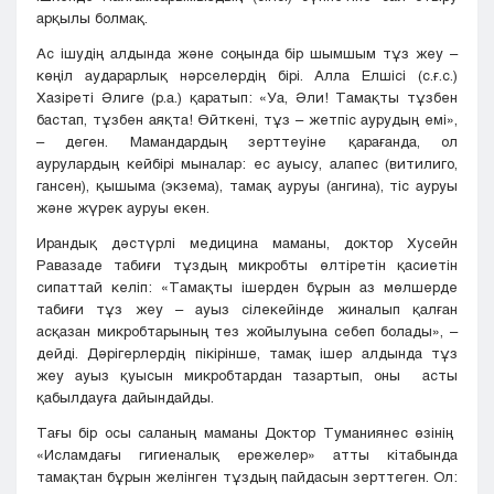
арқылы болмақ.
Ас ішудің алдында және соңында бір шымшым тұз жеу –
көңіл аударарлық нәрселердің бірі. Алла Елшісі (с.ғ.с.)
Хазіреті Әлиге (р.а.) қаратып: «Уа, Әли! Тамақты тұзбен
бастап, тұзбен аяқта! Өйткені, тұз – жетпіс аурудың емі»,
– деген. Мамандардың зерттеуіне қарағанда, ол
аурулардың кейбірі мыналар: ес ауысу, алапес (витилиго,
гансен), қышыма (экзема), тамақ ауруы (ангина), тіс ауруы
және жүрек ауруы екен.
Ирандық дәстүрлі медицина маманы, доктор Хусейн
Равазаде табиғи тұздың микробты өлтіретін қасиетін
сипаттай келіп: «Тамақты ішерден бұрын аз мөлшерде
табиғи тұз жеу – ауыз сілекейінде жиналып қалған
асқазан микробтарының тез жойылуына себеп болады», –
дейді. Дәрігерлердің пікірінше, тамақ ішер алдында тұз
жеу ауыз қуысын микробтардан тазартып, оны асты
қабылдауға дайындайды.
Тағы бір осы саланың маманы Доктор Туманиянес өзінің
«Исламдағы гигиеналық ережелер» атты кітабында
тамақтан бұрын желінген тұздың пайдасын зерттеген. Ол: