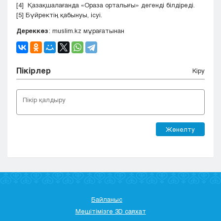
[4]
Қазақшалағанда «Ораза орталығы» дегенді білдіреді.
[5]
Бүйректің қабынуы, ісуі.
Дереккөз
: muslim.kz мұрағатынан
Пікірлер
Кіру
Жөнелту
Байланыс
Мешітімізге 3D саяхат