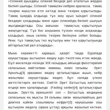
«Сілекей ауыздағы сілекей бездері деп аталатын жерден
бөлініп шығады. Сілекей тамақпен көбірек араласса, тамақ
тезірек өңештен өтіп кетеді және тезірек қорытылады.
Тамақ ішердің алдында тұз жеу ауыз ішіндегі сілекей
бездерін қоздырады және одан сілекейдің бөлініп шығуын
жылдамдатады. Осы жағынан тамақтың қорытылуын
жеңілдетеді. Тұз бос асқазанға түскен кезде асқазанды
қоздырып, оның сөлінің тезірек бөлінуіне себеп болады.
Яғни, тұз тамақтың тез жұтылуы мен тез қорытылуында
айтарлықтай рөл атқарады».
Мына кереметті қараңыз, қазіргі таңда Еуропада
науқастарды аштықпен емдеу әдіс-тәсілі кең етек жаюда.
Бұл мәселеде кезінде XIX ғасырдың аяғында физотерапия
саласының майталман маманы, неміс ғалымы Эрет
Арнольд
[3]
оразамен емдеу орталықтарын ашып, небір
жазылмас науқастарды емдеп, бұл салада үлкен
жетістіктерге жеткен. Сөйтіп Эрет Батыстың көптеген
елдері мен қалаларында (Fasting senter)
[4]
орталықтарын
ашқан. Эреттің ерекшелігі сол – Батыстың медицина
саласының ең мықты 24 ғалымы оаған жазылмайсың деп
диагноз қойған созылмалы нефрит
[5]
науқасынан осы
аштықпен емделу (ораза ұстау) арқылы жазылып кеткен.