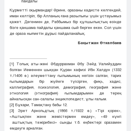
пайдалы
Құрметті оқырмандар! Әрине, оразаны хадисте келгендей,
иман келтіріп, бір Алланың ғана разылығы үшін ұстауымыз
қажет. Дегенмен де, Раббымыз бір құлшылықтың өзінде
бізге қаншама пайдалы қаншама сый берген екен. Сол үшін
де ораза нығметін дұрыс пайдаланайық.
Бақытжан Өткелбаев
[1]
Толық аты-жөні Әбдуррахман Әбу Зәйд Уалийуддин
болған Иеменнен шыққан Құран хафизі Ибн Халдун (1332
т./1406 ө.) әлеуметтану ғылымының негізін салған, тарих
ғылымдарын бір жүйеге түісірген, фиқһ, хадис,
каллиграфия, психология, демография, география және
этнология (этнография) ғылымдарымен де терең
айналысқан сан-салалы энциклопедист, ұлы ғалым.
[2]
Бұхари, Тамақтану бабы 12.
[3]
Эрет Арнольдтың (1866 т./1922 ө.) «Тірі қорек»,
«Аштықпен және жемістермен емдеу», «49 күнгі
аштықтың тәжірибесі» сынды т.б. еңбектері оразамен
емдеуге арналған.